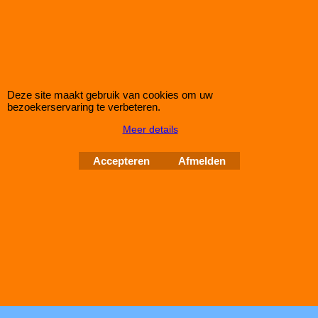
Green Rond Sportluchtfilter voor de VOLKSWAGEN SANTANA
1,9L (mc: WN /115pk) van bouwjaar 08/81>07/83
dit luchtfilter heeft de afmetingen D1/L1: 220mm - D2/L2:
──mm - D3/L3: 256mm - D4/L4: ──mm - D5/L5: ──mm en H=
59
Deze site maakt gebruik van cookies om uw
bezoekerservaring te verbeteren.
Meer details
Auto Couture 1998 - 2026
28 jaar Improve Tuning
Accepteren
Afmelden
Webwinkel gemaakt met
ShopFactory webwinkel
software.