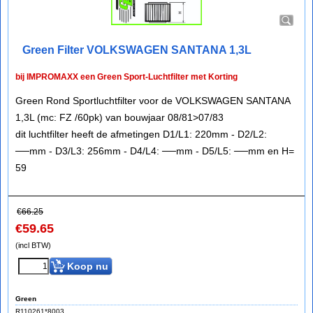
Green Filter VOLKSWAGEN SANTANA 1,3L
bij IMPROMAXX een Green Sport-Luchtfilter met Korting
Green Rond Sportluchtfilter voor de VOLKSWAGEN SANTANA
1,3L (mc: FZ /60pk) van bouwjaar 08/81>07/83
dit luchtfilter heeft de afmetingen D1/L1: 220mm - D2/L2:
──mm - D3/L3: 256mm - D4/L4: ──mm - D5/L5: ──mm en H=
59
€
66.25
€
59.65
(incl BTW)
Koop nu
Green
R110261*8003