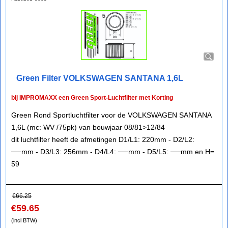
Green Filter VOLKSWAGEN SANTANA 1,6L
bij IMPROMAXX een Green Sport-Luchtfilter met Korting
Green Rond Sportluchtfilter voor de VOLKSWAGEN SANTANA
1,6L (mc: WV /75pk) van bouwjaar 08/81>12/84
dit luchtfilter heeft de afmetingen D1/L1: 220mm - D2/L2:
──mm - D3/L3: 256mm - D4/L4: ──mm - D5/L5: ──mm en H=
59
€
66.25
€
59.65
(incl BTW)