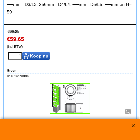
──mm - D3/L3: 256mm - D4/L4: ──mm - D5/L5: ──mm en H=
59
€
66.25
€
59.65
(incl BTW)
Koop nu
Green
R110261*8006
Green Filter VOLKSWAGEN SANTANA 1,9L
bij IMPROMAXX een Green Sport-Luchtfilter met Korting