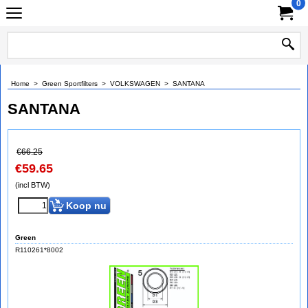
0
Home
>
Green Sportfilters
>
VOLKSWAGEN
>
SANTANA
SANTANA
€
66.25
€
59.65
(incl BTW)
Koop nu
Green
R110261*8002