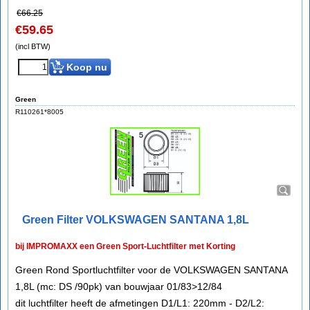
€
66.25
€
59.65
(incl BTW)
Koop nu
Green
R110261*8005
Green Filter VOLKSWAGEN SANTANA 1,8L
bij IMPROMAXX een Green Sport-Luchtfilter met Korting
Green Rond Sportluchtfilter voor de VOLKSWAGEN SANTANA
1,8L (mc: DS /90pk) van bouwjaar 01/83>12/84
dit luchtfilter heeft de afmetingen D1/L1: 220mm - D2/L2: