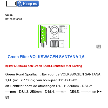
Koop nu
Green
R110261*8004
Green Filter VOLKSWAGEN SANTANA 1,6L
bij IMPROMAXX een Green Sport-Luchtfilter met Korting
Green Rond Sportluchtfilter voor de VOLKSWAGEN SANTANA
1,6L (mc: YP /85pk) van bouwjaar 08/81>12/82
dit luchtfilter heeft de afmetingen D1/L1: 220mm - D2/L2:
──mm - D3/L3: 256mm - D4/L4: ──mm - D5/L5: ──mm en H=
59