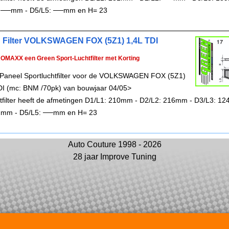
 ──mm - D5/L5: ──mm en H= 23
 Filter VOLKSWAGEN FOX (5Z1) 1,4L TDI
ROMAXX een Green Sport-Luchtfilter met Korting
Paneel Sportluchtfilter voor de VOLKSWAGEN FOX (5Z1)
DI (mc: BNM /70pk) van bouwjaar 04/05>
chtfilter heeft de afmetingen D1/L1: 210mm - D2/L2: 216mm - D3/L3: 1
 mm - D5/L5: ──mm en H= 23
Auto Couture 1998 - 2026
28 jaar Improve Tuning