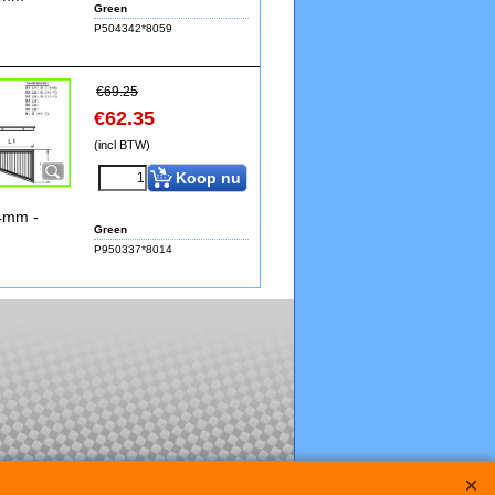
Green
P504342*8059
€
69.25
€
62.35
(incl BTW)
Koop nu
24mm -
Green
P950337*8014