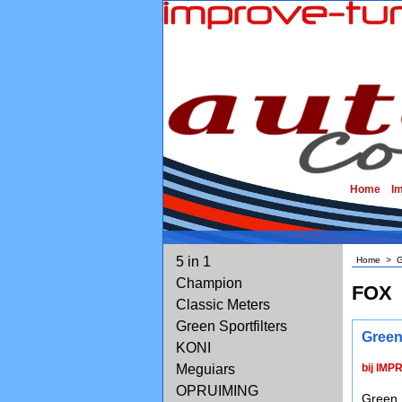
Home
I
5 in 1
Home
>
G
Champion
FOX
Classic Meters
Green Sportfilters
Green
KONI
Meguiars
bij IMP
OPRUIMING
Green 