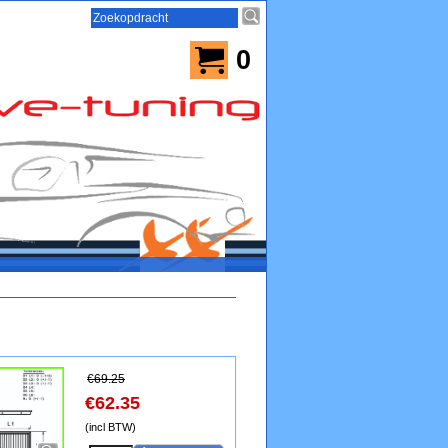
0
€
69.25
€
62.35
(incl BTW)