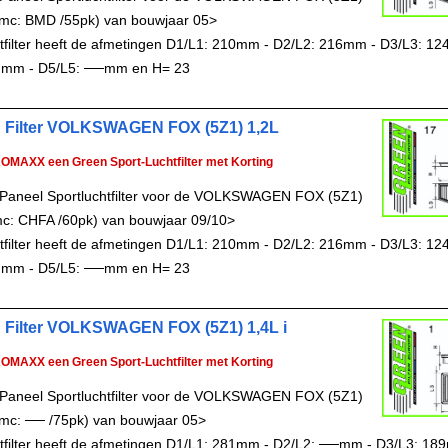
 (mc: BMD /55pk) van bouwjaar 05>
chtfilter heeft de afmetingen D1/L1: 210mm - D2/L2: 216mm - D3/L3: 1
 mm - D5/L5: ──mm en H= 23
 Filter VOLKSWAGEN FOX (5Z1) 1,2L
ROMAXX een Green Sport-Luchtfilter met Korting
Paneel Sportluchtfilter voor de VOLKSWAGEN FOX (5Z1)
mc: CHFA /60pk) van bouwjaar 09/10>
chtfilter heeft de afmetingen D1/L1: 210mm - D2/L2: 216mm - D3/L3: 1
 mm - D5/L5: ──mm en H= 23
 Filter VOLKSWAGEN FOX (5Z1) 1,4L i
ROMAXX een Green Sport-Luchtfilter met Korting
Paneel Sportluchtfilter voor de VOLKSWAGEN FOX (5Z1)
 (mc: ── /75pk) van bouwjaar 05>
chtfilter heeft de afmetingen D1/L1: 281mm - D2/L2: ──mm - D3/L3: 18