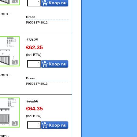
Koop nu
24mm -
Green
P950337*8012
€
69.25
€
62.35
(incl BTW)
Koop nu
24mm -
Green
P950337*8013
€
71.50
€
64.35
(incl BTW)
Koop nu
9mm -