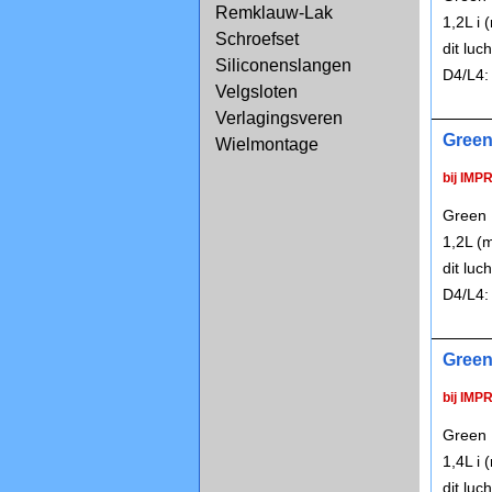
Remklauw-Lak
1,2L i
Schroefset
dit lu
Siliconenslangen
D4/L4:
Velgsloten
Verlagingsveren
Green
Wielmontage
bij IMP
Green 
1,2L (
dit lu
D4/L4:
Green
bij IMP
Green 
1,4L i
dit lu