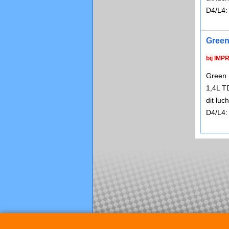
D4/L4:
Green
bij IMP
Green 
1,4L T
dit lu
D4/L4: