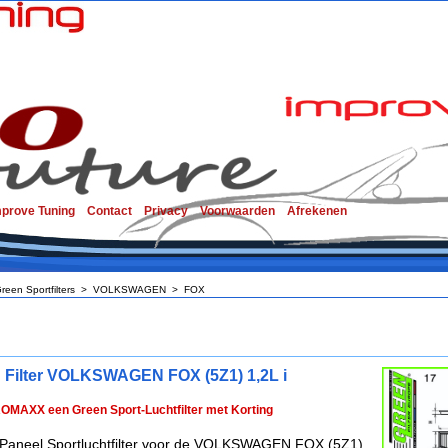
mprove Tuning
Contact
Privacy
Voorwaarden
Afrekenen
reen Sportfilters
>
VOLKSWAGEN
>
FOX
 Filter VOLKSWAGEN FOX (5Z1) 1,2L i
ROMAXX een Green Sport-Luchtfilter met Korting
Paneel Sportluchtfilter voor de VOLKSWAGEN FOX (5Z1)