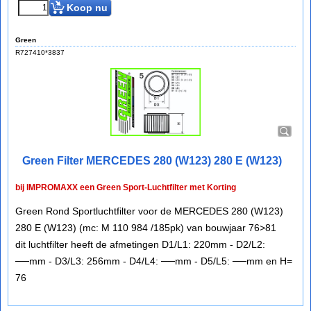
Koop nu
Green
R727410*3837
Green Filter MERCEDES 280 (W123) 280 E (W123)
bij IMPROMAXX een Green Sport-Luchtfilter met Korting
Green Rond Sportluchtfilter voor de MERCEDES 280 (W123)
280 E (W123) (mc: M 110 984 /185pk) van bouwjaar 76>81
dit luchtfilter heeft de afmetingen D1/L1: 220mm - D2/L2:
──mm - D3/L3: 256mm - D4/L4: ──mm - D5/L5: ──mm en H=
76