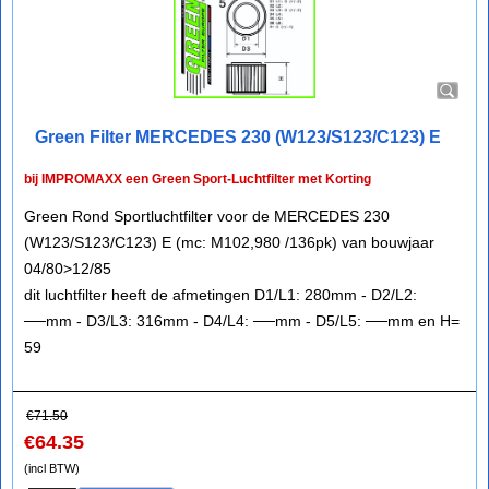
Green Filter MERCEDES 230 (W123/S123/C123) E
bij IMPROMAXX een Green Sport-Luchtfilter met Korting
Green Rond Sportluchtfilter voor de MERCEDES 230
(W123/S123/C123) E (mc: M102,980 /136pk) van bouwjaar
04/80>12/85
dit luchtfilter heeft de afmetingen D1/L1: 280mm - D2/L2:
──mm - D3/L3: 316mm - D4/L4: ──mm - D5/L5: ──mm en H=
59
€
71.50
€
64.35
(incl BTW)