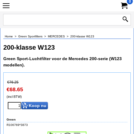
0
Home
>
Green Sportfilters
>
MERCEDES
>
200-klasse W123
200-klasse W123
Green Sport-Luchtfilter voor de Mercedes 200-serie (W123
modellen).
€
76.25
€
68.65
(incl BTW)
Koop nu
Green
R106769*3873