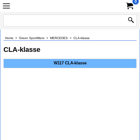
0
Home
>
Green Sportfilters
>
MERCEDES
>
CLA-klasse
CLA-klasse
W117 CLA-klasse