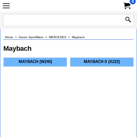
0
Home
>
Green Sportfilters
>
MERCEDES
>
Maybach
Maybach
MAYBACH (W240)
MAYBACH II (X222)