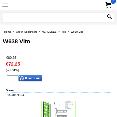
0
Home
>
Green Sportfilters
>
MERCEDES
>
Vito
>
W638 Vito
W638 Vito
€
80.25
€
72.25
(incl BTW)
Koop nu
Green
P950311*4134