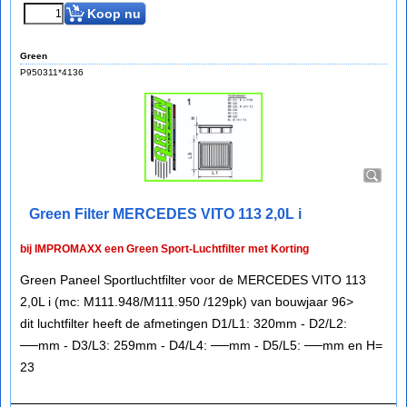
Koop nu
Green
P950311*4136
Green Filter MERCEDES VITO 113 2,0L i
bij IMPROMAXX een Green Sport-Luchtfilter met Korting
Green Paneel Sportluchtfilter voor de MERCEDES VITO 113
2,0L i (mc: M111.948/M111.950 /129pk) van bouwjaar 96>
dit luchtfilter heeft de afmetingen D1/L1: 320mm - D2/L2:
──mm - D3/L3: 259mm - D4/L4: ──mm - D5/L5: ──mm en H=
23