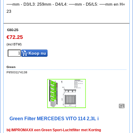
──mm - D3/L3: 259mm - D4/L4: ──mm - D5/L5: ──mm en H=
23
€
80.25
€
72.25
(incl BTW)
Koop nu
Green
P950311*4138
Green Filter MERCEDES VITO 114 2,3L i
bij IMPROMAXX een Green Sport-Luchtfilter met Korting