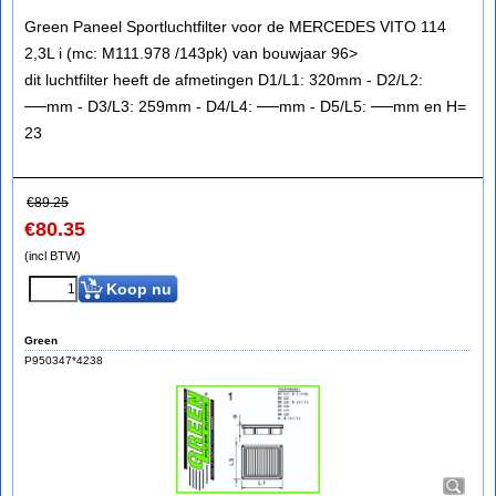
Green Paneel Sportluchtfilter voor de MERCEDES VITO 114
2,3L i (mc: M111.978 /143pk) van bouwjaar 96>
dit luchtfilter heeft de afmetingen D1/L1: 320mm - D2/L2:
──mm - D3/L3: 259mm - D4/L4: ──mm - D5/L5: ──mm en H=
23
€
89.25
€
80.35
(incl BTW)
Koop nu
Green
P950347*4238