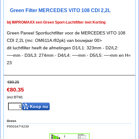
Green Filter MERCEDES VITO 108 CDI 2,2L
bij IMPROMAXX een Green Sport-Luchtfilter met Korting
Green Paneel Sportluchtfilter voor de MERCEDES VITO 108
CDI 2,2L (mc: OM611A /82pk) van bouwjaar 00>
dit luchtfilter heeft de afmetingen D1/L1: 323mm - D2/L2:
──mm - D3/L3: 274mm - D4/L4: ──mm - D5/L5: ──mm en H=
23
€
89.25
€
80.35
(incl BTW)
Koop nu
Green
P950347*4239