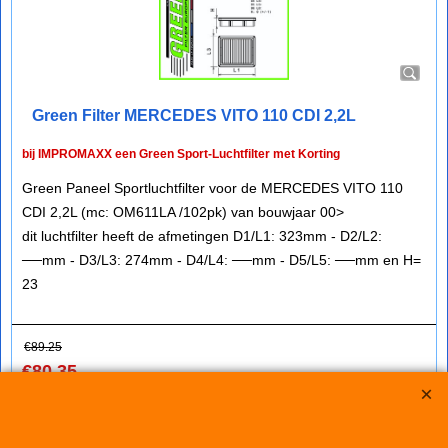
Green Filter MERCEDES VITO 110 CDI 2,2L
bij IMPROMAXX een Green Sport-Luchtfilter met Korting
Green Paneel Sportluchtfilter voor de MERCEDES VITO 110
CDI 2,2L (mc: OM611LA /102pk) van bouwjaar 00>
dit luchtfilter heeft de afmetingen D1/L1: 323mm - D2/L2:
──mm - D3/L3: 274mm - D4/L4: ──mm - D5/L5: ──mm en H=
23
€
89.25
€
80.35
(incl BTW)
Koop nu