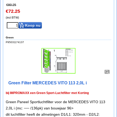
€
80.25
€
72.25
(incl BTW)
Koop nu
Green
P950311*4137
Green Filter MERCEDES VITO 113 2,0L i
bij IMPROMAXX een Green Sport-Luchtfilter met Korting
Green Paneel Sportluchtfilter voor de MERCEDES VITO 113
2,0L i (mc: ── /136pk) van bouwjaar 96>
dit luchtfilter heeft de afmetingen D1/L1: 320mm - D2/L2: