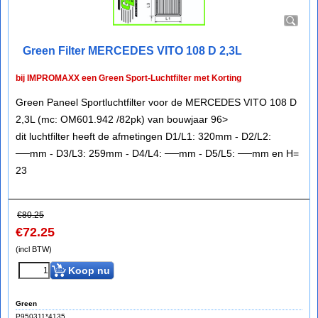
Green Filter MERCEDES VITO 108 D 2,3L
bij IMPROMAXX een Green Sport-Luchtfilter met Korting
Green Paneel Sportluchtfilter voor de MERCEDES VITO 108 D
2,3L (mc: OM601.942 /82pk) van bouwjaar 96>
dit luchtfilter heeft de afmetingen D1/L1: 320mm - D2/L2:
──mm - D3/L3: 259mm - D4/L4: ──mm - D5/L5: ──mm en H=
23
€
80.25
€
72.25
(incl BTW)
Koop nu
Green
P950311*4135