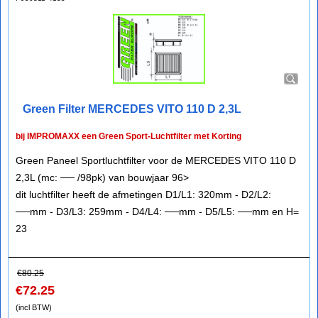
Green Filter MERCEDES VITO 110 D 2,3L
bij IMPROMAXX een Green Sport-Luchtfilter met Korting
Green Paneel Sportluchtfilter voor de MERCEDES VITO 110 D
2,3L (mc: ── /98pk) van bouwjaar 96>
dit luchtfilter heeft de afmetingen D1/L1: 320mm - D2/L2:
──mm - D3/L3: 259mm - D4/L4: ──mm - D5/L5: ──mm en H=
23
€
80.25
€
72.25
(incl BTW)