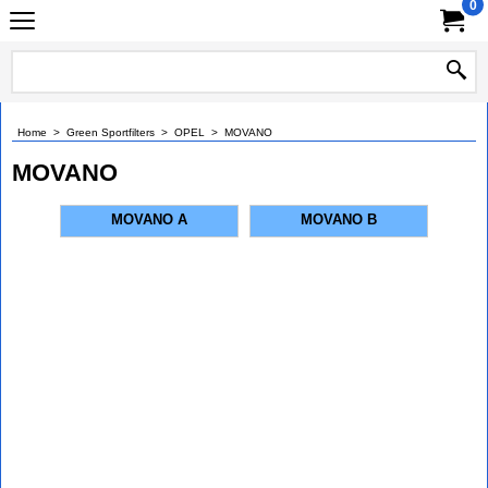
0
Home
>
Green Sportfilters
>
OPEL
>
MOVANO
MOVANO
MOVANO A
MOVANO B