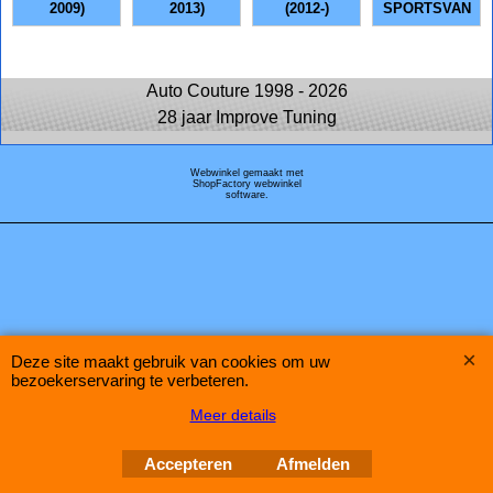
2009)
2013)
(2012-)
SPORTSVAN
Auto Couture 1998 - 2026
28 jaar Improve Tuning
Webwinkel gemaakt met
ShopFactory webwinkel
software.
Deze site maakt gebruik van cookies om uw
bezoekerservaring te verbeteren.
Meer details
Accepteren
Afmelden