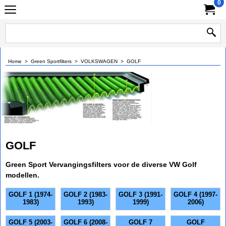
0
Home
>
Green Sportfilters
>
VOLKSWAGEN
>
GOLF
GOLF
Green Sport Vervangingsfilters voor de diverse VW Golf
modellen.
GOLF 1 (1974-
GOLF 2 (1983-
GOLF 3 (1991-
GOLF 4 (1997-
1983)
1993)
1999)
2006)
GOLF 5 (2003-
GOLF 6 (2008-
GOLF 7
GOLF