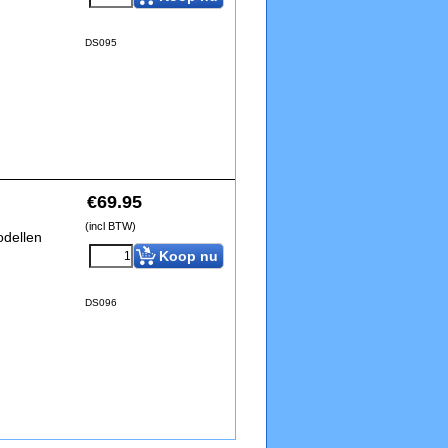
DS095
€
69.95
(incl BTW)
odellen
Koop nu
DS096