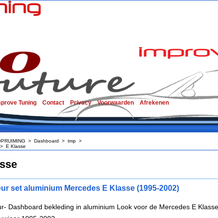
mprove Tuning
Contact
Privacy
Voorwaarden
Afrekenen
OPRUIMING
>
Dashboard
>
tmp
>
>
E Klasse
asse
ieur set aluminium Mercedes E Klasse (1995-2002)
eur- Dashboard bekleding in aluminium Look voor de Mercedes E Klass