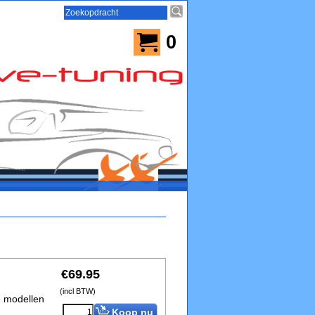
0
€
69.95
(incl BTW)
e modellen
Koop nu