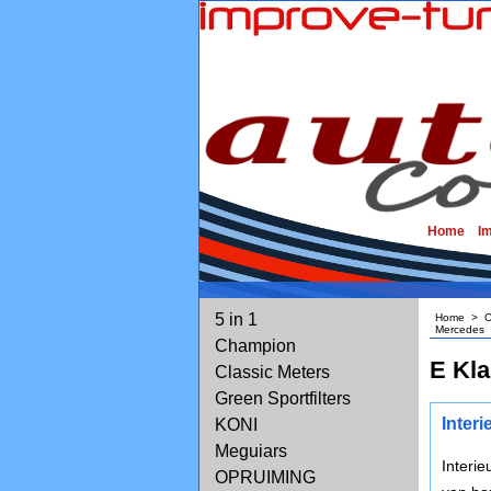
Home
I
5 in 1
Home
>
Mercedes
Champion
E Kl
Classic Meters
Green Sportfilters
Inter
KONI
Meguiars
Interi
OPRUIMING