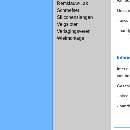
van bo
Remklauw-Lak
Schroefset
Geschi
Siliconenslangen
- airco
Velgsloten
- hand
Verlagingsveren
Wielmontage
-
Inter
Interi
van bo
Geschi
- airco
- hand
-