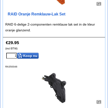
RAID Oranje Remklauw-Lak Set
RAID 6-delige 2-componenten remklauw lak set in de kleur
oranje glanzend.
€
29.95
(incl BTW)
Koop nu
RA350046