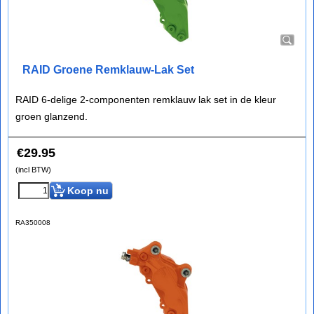
RAID Groene Remklauw-Lak Set
RAID 6-delige 2-componenten remklauw lak set in de kleur
groen glanzend.
€
29.95
(incl BTW)
Koop nu
RA350008