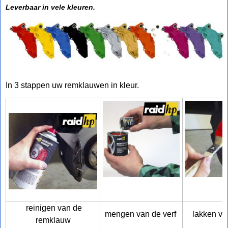
Leverbaar in vele kleuren.
In 3 stappen uw remklauwen in kleur.
reinigen van de
mengen van de verf
lakken va
remklauw