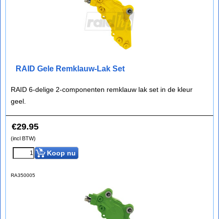
RAID Gele Remklauw-Lak Set
RAID 6-delige 2-componenten remklauw lak set in de kleur
geel.
€
29.95
(incl BTW)
Koop nu
RA350005