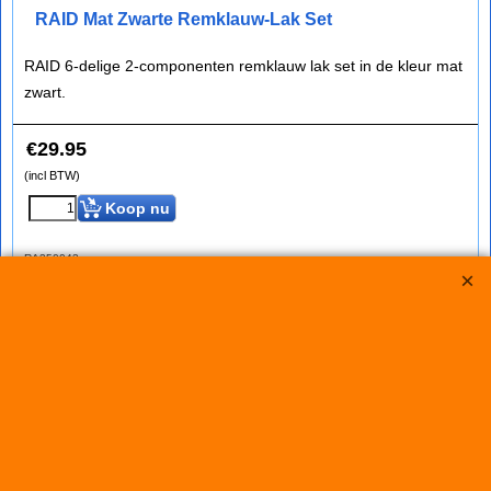
RAID Mat Zwarte Remklauw-Lak Set
RAID 6-delige 2-componenten remklauw lak set in de kleur mat
zwart.
€
29.95
(incl BTW)
Koop nu
RA350043
RAID Turquoise Remklauw-Lak Set