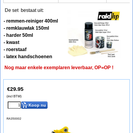
De set bestaat uit:
- remmen-reiniger 400ml
- remklauwlak 150ml
- harder 50ml
- kwast
- roerstaaf
- latex handschoenen
Nog maar enkele exemplaren leverbaar, OP=OP !
€
29.95
(incl BTW)
Koop nu
RA350002