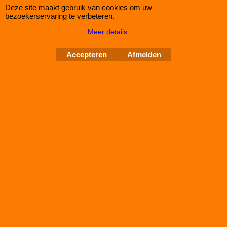
Deze site maakt gebruik van cookies om uw
bezoekerservaring te verbeteren.
Meer details
Green Filter ALFA ROMEO 146 1,6L i
Accepteren
Afmelden
bij IMPROMAXX een Green Sport-Luchtfilter met Korting
Green Paneel Sportluchtfilter voor de ALFA ROMEO 146 1,6L i
(mc: AR 33201 /103pk) van bouwjaar 95>01
dit luchtfilter heeft de afmetingen D1/L1: 297mm - D2/L2:
──mm - D3/L3: 164mm - D4/L4: ──mm - D5/L5: ──mm en H=
25
Auto Couture 1998 - 2026
28 jaar Improve Tuning
Webwinkel gemaakt met
ShopFactory webwinkel
software.