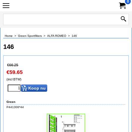
0
Home
>
Green Sportfilters
>
ALFA ROMEO
>
146
146
€
66.25
€
59.65
(incl BTW)
Koop nu
Green
P441306*44