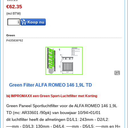
€
62.35
(incl BTW)
Koop nu
Green
P435836*62
Green Filter ALFA ROMEO 146 1,9L TD
bij IMPROMAXX een Green Sport-Luchtfilter met Korting
Green Paneel Sportluchtfilter voor de ALFA ROMEO 146 1,9L
TD (mc: AR33601 /90pk) van bouwjaar 10/94>01/01
dit luchtfilter heeft de afmetingen D1/L1: 243mm - D2/L2:
──mm - D3/L3: 130mm - D4/L4: ──mm - D5/L5: ──mm en H=