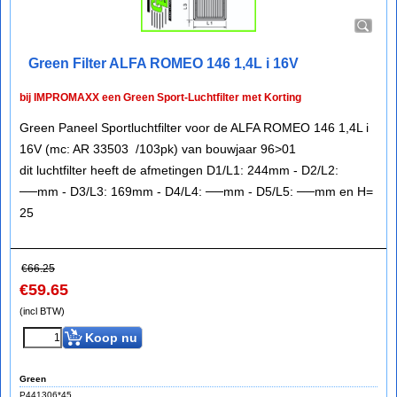
Green Filter ALFA ROMEO 146 1,4L i 16V
bij IMPROMAXX een Green Sport-Luchtfilter met Korting
Green Paneel Sportluchtfilter voor de ALFA ROMEO 146 1,4L i
16V (mc: AR 33503 /103pk) van bouwjaar 96>01
dit luchtfilter heeft de afmetingen D1/L1: 244mm - D2/L2:
──mm - D3/L3: 169mm - D4/L4: ──mm - D5/L5: ──mm en H=
25
€
66.25
€
59.65
(incl BTW)
Koop nu
Green
P441306*45