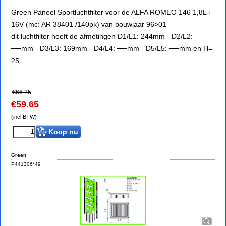
Green Paneel Sportluchtfilter voor de ALFA ROMEO 146 1,8L i
16V (mc: AR 38401 /140pk) van bouwjaar 96>01
dit luchtfilter heeft de afmetingen D1/L1: 244mm - D2/L2:
──mm - D3/L3: 169mm - D4/L4: ──mm - D5/L5: ──mm en H=
25
€
66.25
€
59.65
(incl BTW)
Koop nu
Green
P441306*49