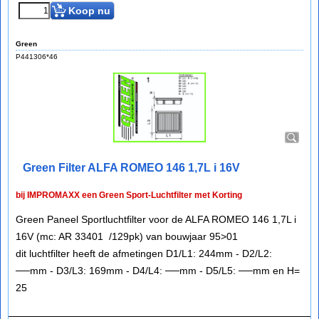
Koop nu
Green
P441306*46
Green Filter ALFA ROMEO 146 1,7L i 16V
bij IMPROMAXX een Green Sport-Luchtfilter met Korting
Green Paneel Sportluchtfilter voor de ALFA ROMEO 146 1,7L i
16V (mc: AR 33401 /129pk) van bouwjaar 95>01
dit luchtfilter heeft de afmetingen D1/L1: 244mm - D2/L2:
──mm - D3/L3: 169mm - D4/L4: ──mm - D5/L5: ──mm en H=
25