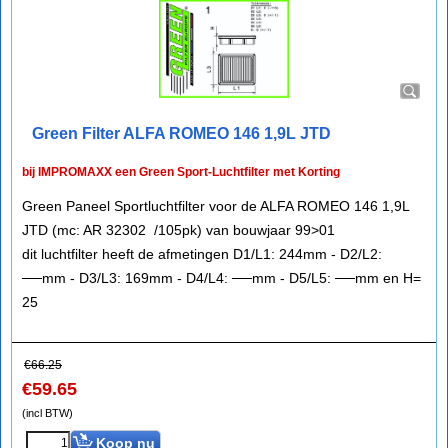
Green Filter ALFA ROMEO 146 1,9L JTD
bij IMPROMAXX een Green Sport-Luchtfilter met Korting
Green Paneel Sportluchtfilter voor de ALFA ROMEO 146 1,9L
JTD (mc: AR 32302 /105pk) van bouwjaar 99>01
dit luchtfilter heeft de afmetingen D1/L1: 244mm - D2/L2:
──mm - D3/L3: 169mm - D4/L4: ──mm - D5/L5: ──mm en H=
25
€
66.25
€
59.65
(incl BTW)
Koop nu