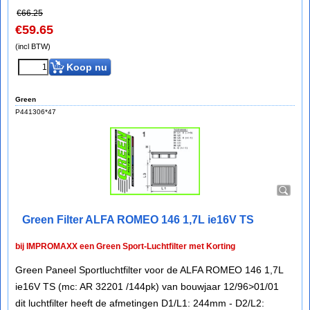
€
66.25
€
59.65
(incl BTW)
Koop nu
Green
P441306*47
Green Filter ALFA ROMEO 146 1,7L ie16V TS
bij IMPROMAXX een Green Sport-Luchtfilter met Korting
Green Paneel Sportluchtfilter voor de ALFA ROMEO 146 1,7L
ie16V TS (mc: AR 32201 /144pk) van bouwjaar 12/96>01/01
dit luchtfilter heeft de afmetingen D1/L1: 244mm - D2/L2: