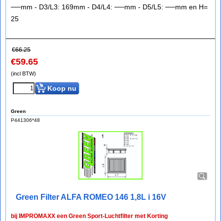
──mm - D3/L3: 169mm - D4/L4: ──mm - D5/L5: ──mm en H=
25
€
66.25
€
59.65
(incl BTW)
Koop nu
Green
P441306*48
Green Filter ALFA ROMEO 146 1,8L i 16V
bij IMPROMAXX een Green Sport-Luchtfilter met Korting