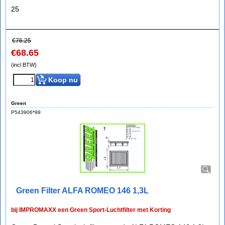
25
€
76.25
€
68.65
(incl BTW)
Koop nu
Green
P543906*99
Green Filter ALFA ROMEO 146 1,3L
bij IMPROMAXX een Green Sport-Luchtfilter met Korting