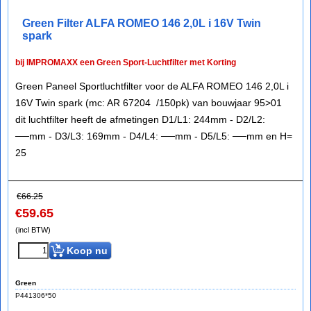
Green Filter ALFA ROMEO 146 2,0L i 16V Twin
spark
bij IMPROMAXX een Green Sport-Luchtfilter met Korting
Green Paneel Sportluchtfilter voor de ALFA ROMEO 146 2,0L i
16V Twin spark (mc: AR 67204 /150pk) van bouwjaar 95>01
dit luchtfilter heeft de afmetingen D1/L1: 244mm - D2/L2:
──mm - D3/L3: 169mm - D4/L4: ──mm - D5/L5: ──mm en H=
25
€
66.25
€
59.65
(incl BTW)
Koop nu
Green
P441306*50