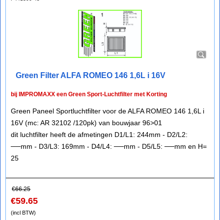
Green Filter ALFA ROMEO 146 1,6L i 16V
bij IMPROMAXX een Green Sport-Luchtfilter met Korting
Green Paneel Sportluchtfilter voor de ALFA ROMEO 146 1,6L i
16V (mc: AR 32102 /120pk) van bouwjaar 96>01
dit luchtfilter heeft de afmetingen D1/L1: 244mm - D2/L2:
──mm - D3/L3: 169mm - D4/L4: ──mm - D5/L5: ──mm en H=
25
€
66.25
€
59.65
(incl BTW)