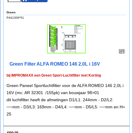
Green
P441306*51
Green Filter ALFA ROMEO 146 2,0L i 16V
bij IMPROMAXX een Green Sport-Luchtfilter met Korting
Green Paneel Sportluchtfilter voor de ALFA ROMEO 146 2,0L i
16V (mc: AR 32301 /155pk) van bouwjaar 98>01
dit luchtfilter heeft de afmetingen D1/L1: 244mm - D2/L2:
──mm - D3/L3: 169mm - D4/L4: ──mm - D5/L5: ──mm en H=
25
€
69.25