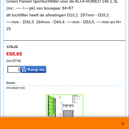
Green Paneel Sportluchtfilter voor de ALFA ROMEO 146 1,3L
(mc: ── /──pk) van bouwjaar 94>97
dit luchtfilter heeft de afmetingen D1/L1: 297mm - D2/L2:
──mm - D3/L3: 164mm - D4/L4: ──mm - D5/L5: ──mm en H=
25
€
76.25
€
68.65
(incl BTW)
Koop nu
Green
P543906*100