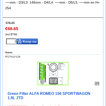
──mm - D3/L3: 146mm - D4/L4: ──mm - D5/L5: ──mm en H=
254
€
76.25
€
68.65
(incl BTW)
Koop nu
Green
R727411*128
Green Filter ALFA ROMEO 156 SPORTWAGON
1,9L JTD