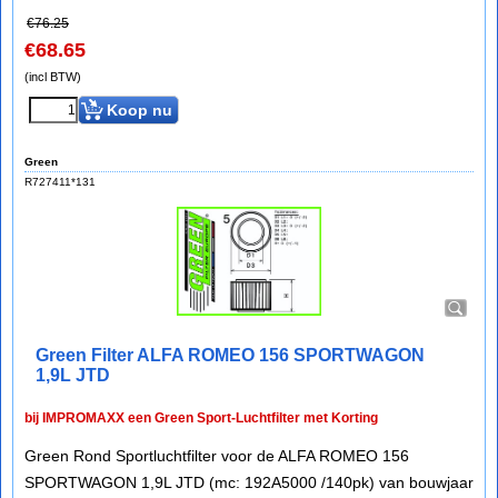
€
76.25
€
68.65
(incl BTW)
Koop nu
Green
R727411*131
Green Filter ALFA ROMEO 156 SPORTWAGON
1,9L JTD
bij IMPROMAXX een Green Sport-Luchtfilter met Korting
Green Rond Sportluchtfilter voor de ALFA ROMEO 156
SPORTWAGON 1,9L JTD (mc: 192A5000 /140pk) van bouwjaar