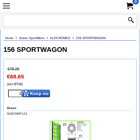
0
Home
>
Green Sportfilters
>
ALFA ROMEO
>
156 SPORTWAGON
156 SPORTWAGON
€
76.25
€
68.65
(incl BTW)
Koop nu
Green
G491599*121