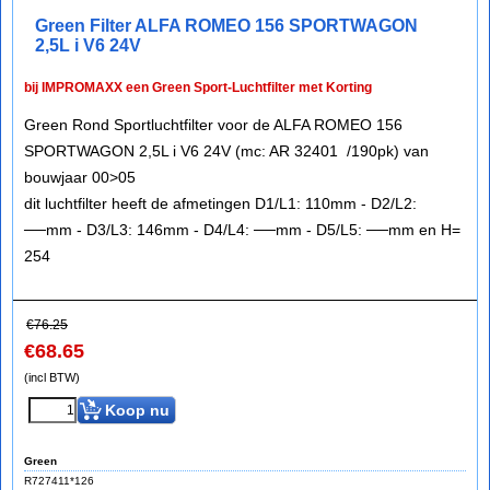
Green Filter ALFA ROMEO 156 SPORTWAGON
2,5L i V6 24V
bij IMPROMAXX een Green Sport-Luchtfilter met Korting
Green Rond Sportluchtfilter voor de ALFA ROMEO 156
SPORTWAGON 2,5L i V6 24V (mc: AR 32401 /190pk) van
bouwjaar 00>05
dit luchtfilter heeft de afmetingen D1/L1: 110mm - D2/L2:
──mm - D3/L3: 146mm - D4/L4: ──mm - D5/L5: ──mm en H=
254
€
76.25
€
68.65
(incl BTW)
Koop nu
Green
R727411*126