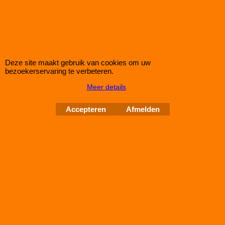
247
€
76.25
€
68.65
(incl BTW)
Deze site maakt gebruik van cookies om uw
bezoekerservaring te verbeteren.
Koop nu
Meer details
Green
R727411*135
Accepteren
Afmelden
Green Filter ALFA ROMEO 156 SPORTWAGON
2,4L JTD
bij IMPROMAXX een Green Sport-Luchtfilter met Korting