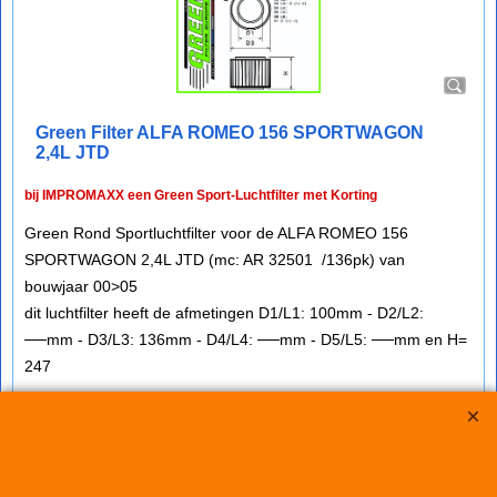
Green Filter ALFA ROMEO 156 SPORTWAGON
2,4L JTD
bij IMPROMAXX een Green Sport-Luchtfilter met Korting
Green Rond Sportluchtfilter voor de ALFA ROMEO 156
SPORTWAGON 2,4L JTD (mc: AR 32501 /136pk) van
bouwjaar 00>05
dit luchtfilter heeft de afmetingen D1/L1: 100mm - D2/L2:
──mm - D3/L3: 136mm - D4/L4: ──mm - D5/L5: ──mm en H=
247
€
76.25
€
68.65
(incl BTW)