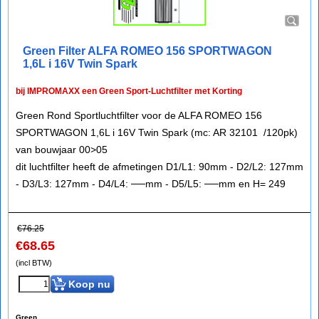
Green Filter ALFA ROMEO 156 SPORTWAGON
1,6L i 16V Twin Spark
bij IMPROMAXX een Green Sport-Luchtfilter met Korting
Green Rond Sportluchtfilter voor de ALFA ROMEO 156
SPORTWAGON 1,6L i 16V Twin Spark (mc: AR 32101 /120pk)
van bouwjaar 00>05
dit luchtfilter heeft de afmetingen D1/L1: 90mm - D2/L2: 127mm
- D3/L3: 127mm - D4/L4: ──mm - D5/L5: ──mm en H= 249
€
76.25
€
68.65
(incl BTW)
Koop nu
Green