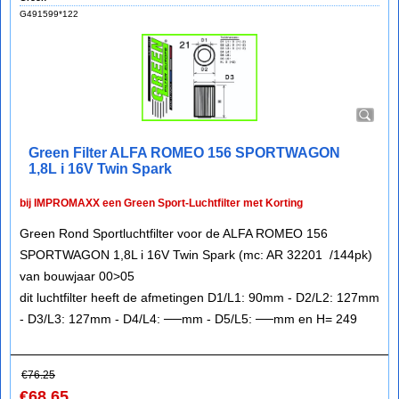
G491599*122
Green Filter ALFA ROMEO 156 SPORTWAGON
1,8L i 16V Twin Spark
bij IMPROMAXX een Green Sport-Luchtfilter met Korting
Green Rond Sportluchtfilter voor de ALFA ROMEO 156
SPORTWAGON 1,8L i 16V Twin Spark (mc: AR 32201 /144pk)
van bouwjaar 00>05
dit luchtfilter heeft de afmetingen D1/L1: 90mm - D2/L2: 127mm
- D3/L3: 127mm - D4/L4: ──mm - D5/L5: ──mm en H= 249
€
76.25
€
68.65