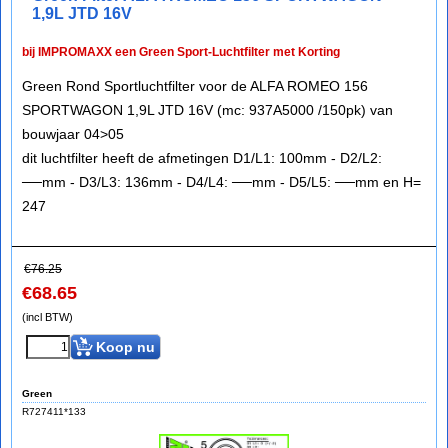
1,9L JTD 16V
bij IMPROMAXX een Green Sport-Luchtfilter met Korting
Green Rond Sportluchtfilter voor de ALFA ROMEO 156
SPORTWAGON 1,9L JTD 16V (mc: 937A5000 /150pk) van
bouwjaar 04>05
dit luchtfilter heeft de afmetingen D1/L1: 100mm - D2/L2:
──mm - D3/L3: 136mm - D4/L4: ──mm - D5/L5: ──mm en H=
247
€
76.25
€
68.65
(incl BTW)
Koop nu
Green
R727411*133