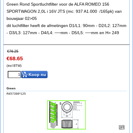
Green Rond Sportluchtfilter voor de ALFA ROMEO 156
SPORTWAGON 2,0L i 16V JTS (mc: 937 A1.000 /165pk) van
bouwjaar 02>05
dit luchtfilter heeft de afmetingen D1/L1: 90mm - D2/L2: 127mm
- D3/L3: 127mm - D4/L4: ──mm - D5/L5: ──mm en H= 249
€
76.25
€
68.65
(incl BTW)
Koop nu
Green
R457398*125