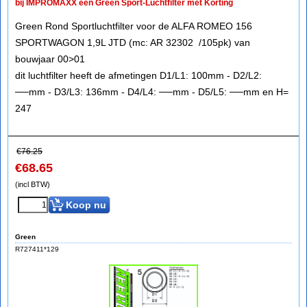
bij IMPROMAXX een Green Sport-Luchtfilter met Korting
Green Rond Sportluchtfilter voor de ALFA ROMEO 156
SPORTWAGON 1,9L JTD (mc: AR 32302 /105pk) van
bouwjaar 00>01
dit luchtfilter heeft de afmetingen D1/L1: 100mm - D2/L2:
──mm - D3/L3: 136mm - D4/L4: ──mm - D5/L5: ──mm en H=
247
€
76.25
€
68.65
(incl BTW)
Koop nu
Green
R727411*129