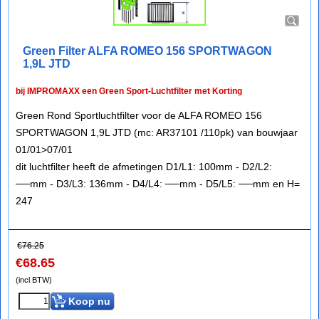
Green Filter ALFA ROMEO 156 SPORTWAGON
1,9L JTD
bij IMPROMAXX een Green Sport-Luchtfilter met Korting
Green Rond Sportluchtfilter voor de ALFA ROMEO 156
SPORTWAGON 1,9L JTD (mc: AR37101 /110pk) van bouwjaar
01/01>07/01
dit luchtfilter heeft de afmetingen D1/L1: 100mm - D2/L2:
──mm - D3/L3: 136mm - D4/L4: ──mm - D5/L5: ──mm en H=
247
€
76.25
€
68.65
(incl BTW)
Koop nu