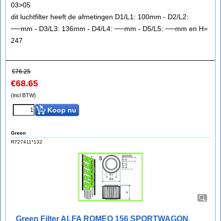
03>05
dit luchtfilter heeft de afmetingen D1/L1: 100mm - D2/L2:
──mm - D3/L3: 136mm - D4/L4: ──mm - D5/L5: ──mm en H=
247
€
76.25
€
68.65
(incl BTW)
Koop nu
Green
R727411*132
Green Filter ALFA ROMEO 156 SPORTWAGON