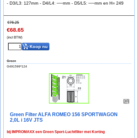
- D3/L3: 127mm - D4/L4: ──mm - D5/L5: ──mm en H= 249
€
76.25
€
68.65
(incl BTW)
Koop nu
Green
G491599*124
Green Filter ALFA ROMEO 156 SPORTWAGON
2,0L i 16V JTS
bij IMPROMAXX een Green Sport-Luchtfilter met Korting