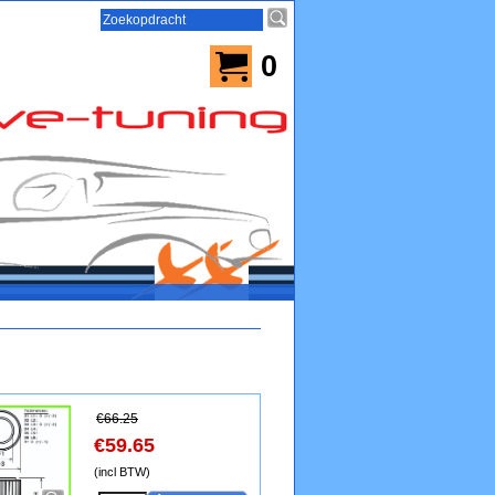
0
€
66.25
€
59.65
(incl BTW)