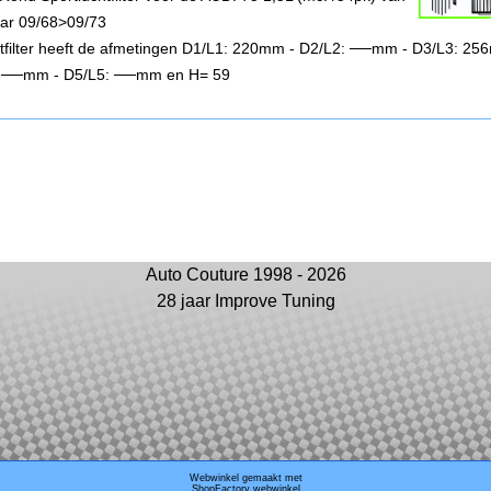
ar 09/68>09/73
chtfilter heeft de afmetingen D1/L1: 220mm - D2/L2: ──mm - D3/L3: 25
 ──mm - D5/L5: ──mm en H= 59
Auto Couture 1998 - 2026
28 jaar Improve Tuning
Webwinkel gemaakt met
ShopFactory webwinkel