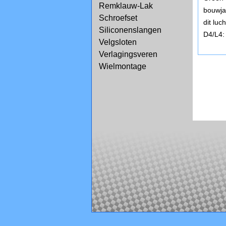
Remklauw-Lak
bouwja
Schroefset
dit lu
Siliconenslangen
D4/L4:
Velgsloten
Verlagingsveren
Wielmontage