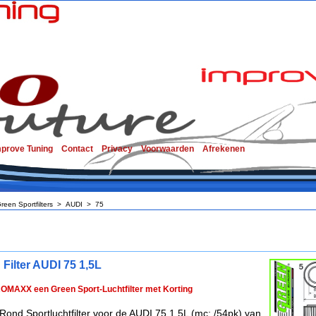
mprove Tuning
Contact
Privacy
Voorwaarden
Afrekenen
reen Sportfilters
>
AUDI
>
75
 Filter AUDI 75 1,5L
ROMAXX een Green Sport-Luchtfilter met Korting
Rond Sportluchtfilter voor de AUDI 75 1,5L (mc: /54pk) van