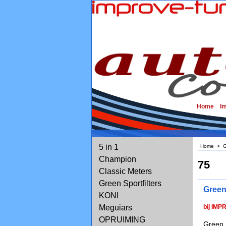
Home
I
5 in 1
Home
>
G
Champion
75
Classic Meters
Green Sportfilters
Green
KONI
Meguiars
bij IMP
OPRUIMING
Green 