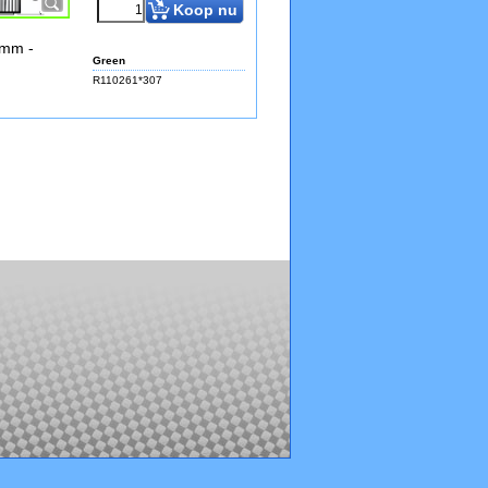
Koop nu
6mm -
Green
R110261*307