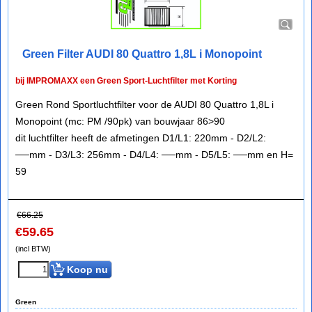
Green Filter AUDI 80 Quattro 1,8L i Monopoint
bij IMPROMAXX een Green Sport-Luchtfilter met Korting
Green Rond Sportluchtfilter voor de AUDI 80 Quattro 1,8L i
Monopoint (mc: PM /90pk) van bouwjaar 86>90
dit luchtfilter heeft de afmetingen D1/L1: 220mm - D2/L2:
──mm - D3/L3: 256mm - D4/L4: ──mm - D5/L5: ──mm en H=
59
€
66.25
€
59.65
(incl BTW)
Koop nu
Green