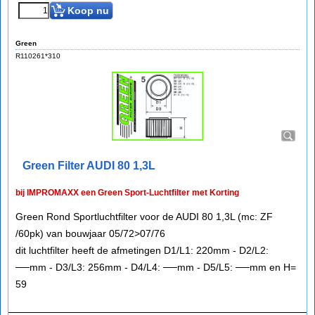
Koop nu
Green
R110261*310
Green Filter AUDI 80 1,3L
bij IMPROMAXX een Green Sport-Luchtfilter met Korting
Green Rond Sportluchtfilter voor de AUDI 80 1,3L (mc: ZF
/60pk) van bouwjaar 05/72>07/76
dit luchtfilter heeft de afmetingen D1/L1: 220mm - D2/L2:
──mm - D3/L3: 256mm - D4/L4: ──mm - D5/L5: ──mm en H=
59