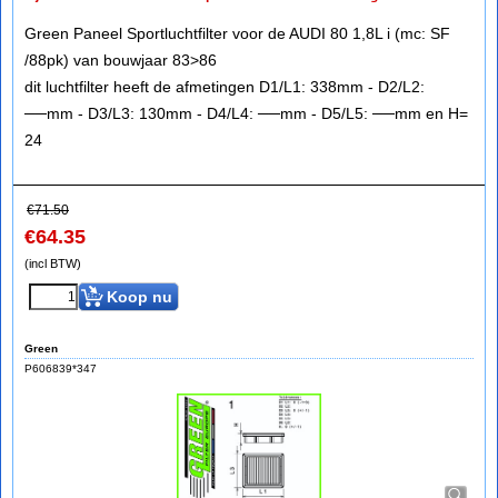
Green Paneel Sportluchtfilter voor de AUDI 80 1,8L i (mc: SF
/88pk) van bouwjaar 83>86
dit luchtfilter heeft de afmetingen D1/L1: 338mm - D2/L2:
──mm - D3/L3: 130mm - D4/L4: ──mm - D5/L5: ──mm en H=
24
€
71.50
€
64.35
(incl BTW)
Koop nu
Green
P606839*347