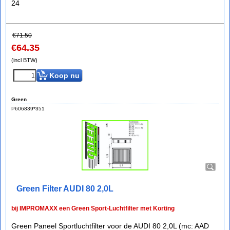
24
€
71.50
€
64.35
(incl BTW)
Koop nu
Green
P606839*351
Green Filter AUDI 80 2,0L
bij IMPROMAXX een Green Sport-Luchtfilter met Korting
Green Paneel Sportluchtfilter voor de AUDI 80 2,0L (mc: AAD