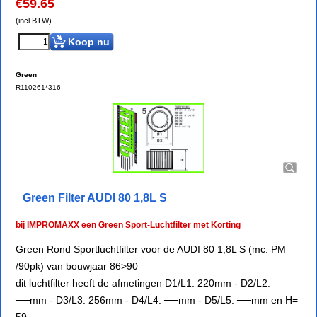
€
59.65
(incl BTW)
Koop nu
Green
R110261*316
Green Filter AUDI 80 1,8L S
bij IMPROMAXX een Green Sport-Luchtfilter met Korting
Green Rond Sportluchtfilter voor de AUDI 80 1,8L S (mc: PM
/90pk) van bouwjaar 86>90
dit luchtfilter heeft de afmetingen D1/L1: 220mm - D2/L2:
──mm - D3/L3: 256mm - D4/L4: ──mm - D5/L5: ──mm en H=