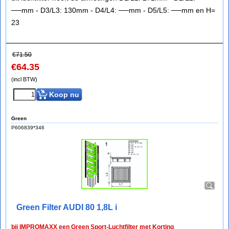
──mm - D3/L3: 130mm - D4/L4: ──mm - D5/L5: ──mm en H=
23
€
71.50
€
64.35
(incl BTW)
Koop nu
Green
P606839*346
Green Filter AUDI 80 1,8L i
bij IMPROMAXX een Green Sport-Luchtfilter met Korting