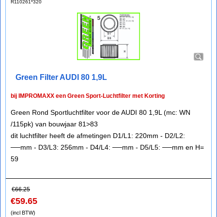
R110261*320
Green Filter AUDI 80 1,9L
bij IMPROMAXX een Green Sport-Luchtfilter met Korting
Green Rond Sportluchtfilter voor de AUDI 80 1,9L (mc: WN
/115pk) van bouwjaar 81>83
dit luchtfilter heeft de afmetingen D1/L1: 220mm - D2/L2:
──mm - D3/L3: 256mm - D4/L4: ──mm - D5/L5: ──mm en H=
59
€
66.25
€
59.65
(incl BTW)