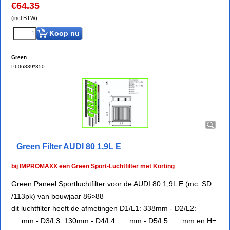
€
64.35
(incl BTW)
Koop nu
Green
P606839*350
Green Filter AUDI 80 1,9L E
bij IMPROMAXX een Green Sport-Luchtfilter met Korting
Green Paneel Sportluchtfilter voor de AUDI 80 1,9L E (mc: SD
/113pk) van bouwjaar 86>88
dit luchtfilter heeft de afmetingen D1/L1: 338mm - D2/L2:
──mm - D3/L3: 130mm - D4/L4: ──mm - D5/L5: ──mm en H=