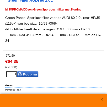
Green Filter AUDI 80 2,0L
bij IMPROMAXX een Green Sport-Luchtfilter met Korting
Green Paneel Sportluchtfilter voor de AUDI 80 2,0L (mc: HP/JS
/115pk) van bouwjaar 10/83>09/84
dit luchtfilter heeft de afmetingen D1/L1: 338mm - D2/L2:
──mm - D3/L3: 130mm - D4/L4: ──mm - D5/L5: ──mm en H=
24
€
71.50
€
64.35
(incl BTW)
Koop nu
Green
P606839*353