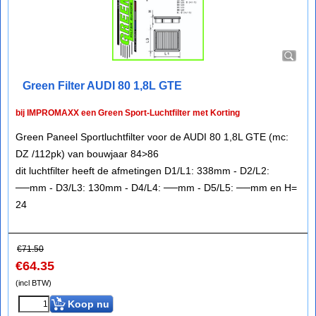
Green Filter AUDI 80 1,8L GTE
bij IMPROMAXX een Green Sport-Luchtfilter met Korting
Green Paneel Sportluchtfilter voor de AUDI 80 1,8L GTE (mc:
DZ /112pk) van bouwjaar 84>86
dit luchtfilter heeft de afmetingen D1/L1: 338mm - D2/L2:
──mm - D3/L3: 130mm - D4/L4: ──mm - D5/L5: ──mm en H=
24
€
71.50
€
64.35
(incl BTW)
Koop nu