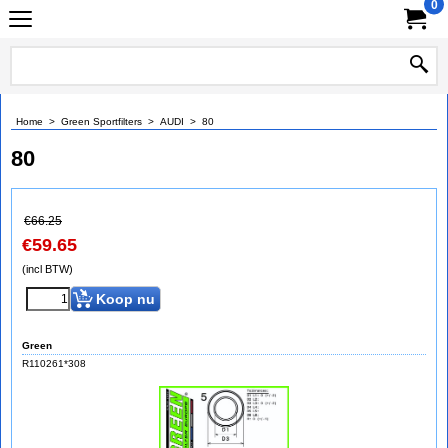
0
Home
>
Green Sportfilters
>
AUDI
>
80
80
€
66.25
€
59.65
(incl BTW)
Koop nu
Green
R110261*308