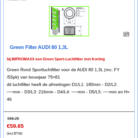
Green Filter AUDI 80 1,3L
bij IMPROMAXX een Green Sport-Luchtfilter met Korting
Green Rond Sportluchtfilter voor de AUDI 80 1,3L (mc: FY
/55pk) van bouwjaar 79>81
dit luchtfilter heeft de afmetingen D1/L1: 180mm - D2/L2:
──mm - D3/L3: 216mm - D4/L4: ──mm - D5/L5: ──mm en H=
46
€
66.25
€
59.65
(incl BTW)