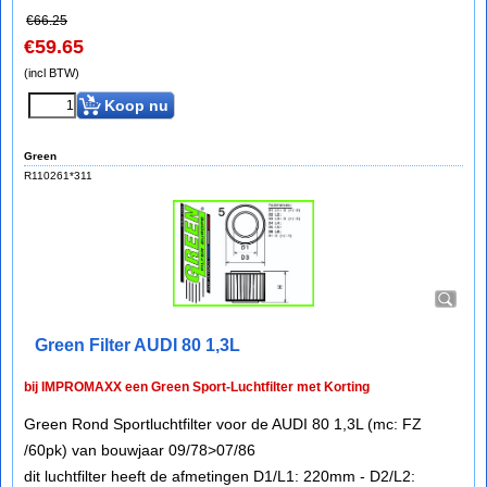
€
66.25
€
59.65
(incl BTW)
Koop nu
Green
R110261*311
Green Filter AUDI 80 1,3L
bij IMPROMAXX een Green Sport-Luchtfilter met Korting
Green Rond Sportluchtfilter voor de AUDI 80 1,3L (mc: FZ
/60pk) van bouwjaar 09/78>07/86
dit luchtfilter heeft de afmetingen D1/L1: 220mm - D2/L2: