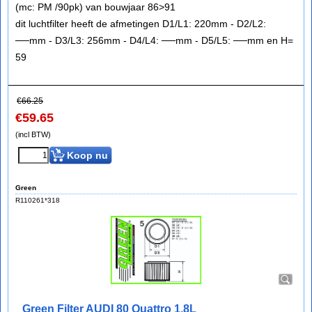
(mc: PM /90pk) van bouwjaar 86>91
dit luchtfilter heeft de afmetingen D1/L1: 220mm - D2/L2:
──mm - D3/L3: 256mm - D4/L4: ──mm - D5/L5: ──mm en H=
59
€
66.25
€
59.65
(incl BTW)
Koop nu
Green
R110261*318
Green Filter AUDI 80 Quattro 1,8L