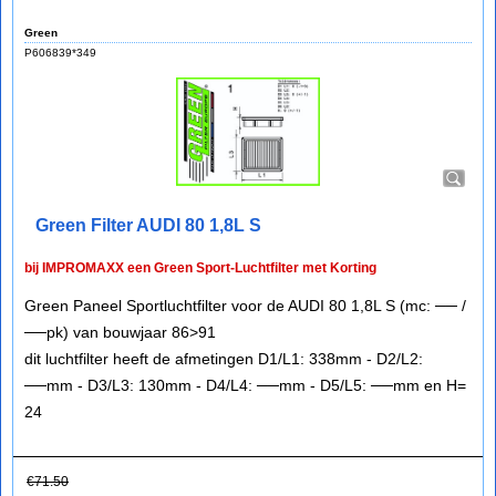
Green
P606839*349
Green Filter AUDI 80 1,8L S
bij IMPROMAXX een Green Sport-Luchtfilter met Korting
Green Paneel Sportluchtfilter voor de AUDI 80 1,8L S (mc: ── /
──pk) van bouwjaar 86>91
dit luchtfilter heeft de afmetingen D1/L1: 338mm - D2/L2:
──mm - D3/L3: 130mm - D4/L4: ──mm - D5/L5: ──mm en H=
24
€
71.50