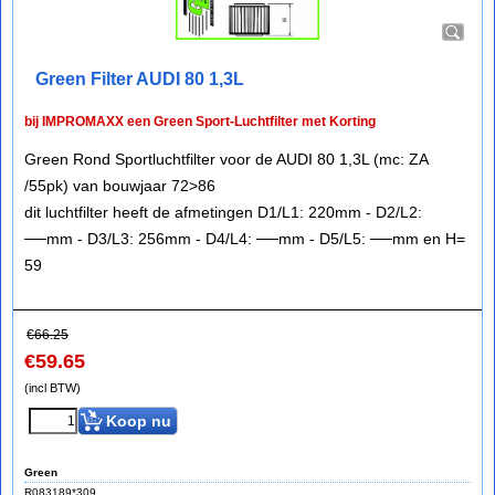
Green Filter AUDI 80 1,3L
bij IMPROMAXX een Green Sport-Luchtfilter met Korting
Green Rond Sportluchtfilter voor de AUDI 80 1,3L (mc: ZA
/55pk) van bouwjaar 72>86
dit luchtfilter heeft de afmetingen D1/L1: 220mm - D2/L2:
──mm - D3/L3: 256mm - D4/L4: ──mm - D5/L5: ──mm en H=
59
€
66.25
€
59.65
(incl BTW)
Koop nu
Green
R083189*309