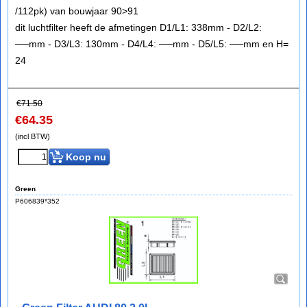
/112pk) van bouwjaar 90>91
dit luchtfilter heeft de afmetingen D1/L1: 338mm - D2/L2:
──mm - D3/L3: 130mm - D4/L4: ──mm - D5/L5: ──mm en H=
24
€
71.50
€
64.35
(incl BTW)
Koop nu
Green
P606839*352