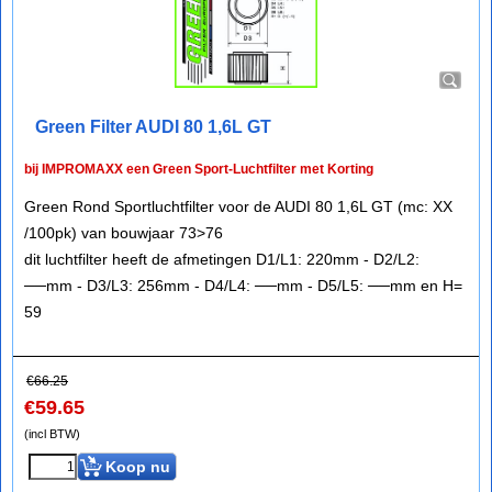
Green Filter AUDI 80 1,6L GT
bij IMPROMAXX een Green Sport-Luchtfilter met Korting
Green Rond Sportluchtfilter voor de AUDI 80 1,6L GT (mc: XX
/100pk) van bouwjaar 73>76
dit luchtfilter heeft de afmetingen D1/L1: 220mm - D2/L2:
──mm - D3/L3: 256mm - D4/L4: ──mm - D5/L5: ──mm en H=
59
€
66.25
€
59.65
(incl BTW)
Koop nu