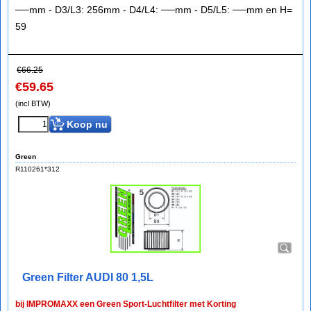
──mm - D3/L3: 256mm - D4/L4: ──mm - D5/L5: ──mm en H=
59
€
66.25
€
59.65
(incl BTW)
Koop nu
Green
R110261*312
Green Filter AUDI 80 1,5L
bij IMPROMAXX een Green Sport-Luchtfilter met Korting