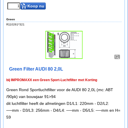
Koop nu
Green
R110261*321
Green Filter AUDI 80 2,0L
bij IMPROMAXX een Green Sport-Luchtfilter met Korting
Green Rond Sportluchtfilter voor de AUDI 80 2,0L (mc: ABT
/90pk) van bouwjaar 91>94
dit luchtfilter heeft de afmetingen D1/L1: 220mm - D2/L2:
──mm - D3/L3: 256mm - D4/L4: ──mm - D5/L5: ──mm en H=
59