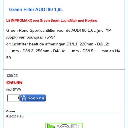
Green Filter AUDI 80 1,6L
bij IMPROMAXX een Green Sport-Luchtfilter met Korting
Green Rond Sportluchtfilter voor de AUDI 80 1,6L (mc: YP
/85pk) van bouwjaar 75>94
dit luchtfilter heeft de afmetingen D1/L1: 220mm - D2/L2:
──mm - D3/L3: 256mm - D4/L4: ──mm - D5/L5: ──mm en H=
59
€
66.25
€
59.65
(incl BTW)
Koop nu
Green
R110261*314