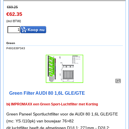
€
69.25
€
62.35
(incl BTW)
Koop nu
Green
P491639*343
Green Filter AUDI 80 1,6L GLE/GTE
bij IMPROMAXX een Green Sport-Luchtfilter met Korting
Green Paneel Sportluchtfilter voor de AUDI 80 1,6L GLE/GTE
(mc: YS /110pk) van bouwjaar 76>82
dit luchtfilter heeft de afmetingen D1/L1: 271mm - D2/L2: