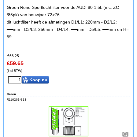
Green Rond Sportluchtfilter voor de AUDI 80 1,5L (mc: ZC
/85pk) van bouwjaar 72>76
dit luchtfilter heeft de afmetingen D1/L1: 220mm - D2/L2:
──mm - D3/L3: 256mm - D4/L4: ──mm - D5/L5: ──mm en H=
59
€
66.25
€
59.65
(incl BTW)
Koop nu
Green
R110261*313