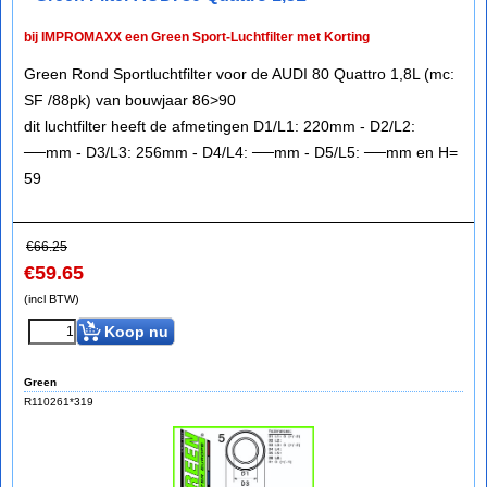
bij IMPROMAXX een Green Sport-Luchtfilter met Korting
Green Rond Sportluchtfilter voor de AUDI 80 Quattro 1,8L (mc:
SF /88pk) van bouwjaar 86>90
dit luchtfilter heeft de afmetingen D1/L1: 220mm - D2/L2:
──mm - D3/L3: 256mm - D4/L4: ──mm - D5/L5: ──mm en H=
59
€
66.25
€
59.65
(incl BTW)
Koop nu
Green
R110261*319