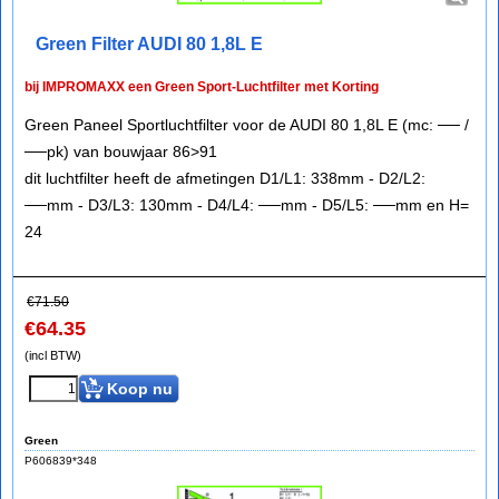
Green Filter AUDI 80 1,8L E
bij IMPROMAXX een Green Sport-Luchtfilter met Korting
Green Paneel Sportluchtfilter voor de AUDI 80 1,8L E (mc: ── /
──pk) van bouwjaar 86>91
dit luchtfilter heeft de afmetingen D1/L1: 338mm - D2/L2:
──mm - D3/L3: 130mm - D4/L4: ──mm - D5/L5: ──mm en H=
24
€
71.50
€
64.35
(incl BTW)
Koop nu
Green
P606839*348