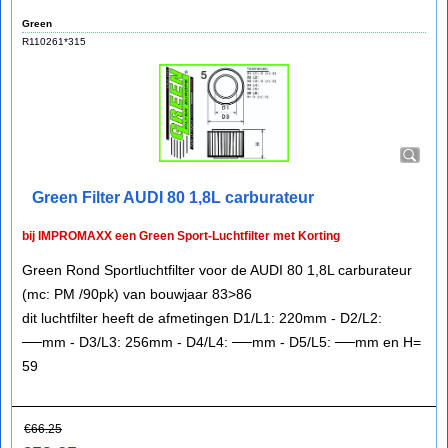
Green
R110261*315
Green Filter AUDI 80 1,8L carburateur
bij IMPROMAXX een Green Sport-Luchtfilter met Korting
Green Rond Sportluchtfilter voor de AUDI 80 1,8L carburateur
(mc: PM /90pk) van bouwjaar 83>86
dit luchtfilter heeft de afmetingen D1/L1: 220mm - D2/L2:
──mm - D3/L3: 256mm - D4/L4: ──mm - D5/L5: ──mm en H=
59
€
66.25