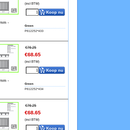
(incl BTW)
Koop nu
9mm -
Green
P612252*433
€
76.25
€
68.65
(incl BTW)
Koop nu
9mm -
Green
P612252*434
€
76.25
€
68.65
(incl BTW)
Koop nu