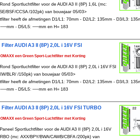
ond Sportluchtfilter voor de AUDI A3 II (8P) 1,6L (mc:
E/BSF/CCSA /102pk) van bouwjaar 05/03>
chtfilter heeft de afmetingen D1/L1: 70mm - D2/L2: 135mm - D3/L3: 13
: ──mm - D5/L5: ──mm en H= 183
Filter AUDI A3 II (8P) 2,0L i 16V FSI
ROMAXX een Green Sport-Luchtfilter met Korting
ond Sportluchtfilter voor de AUDI A3 II (8P) 2,0L i 16V FSI
XW/BLR/ /150pk) van bouwjaar 05/03>
chtfilter heeft de afmetingen D1/L1: 70mm - D2/L2: 135mm - D3/L3: 13
: ──mm - D5/L5: ──mm en H= 183
 Filter AUDI A3 II (8P) 2,0L i 16V FSI TURBO
ROMAXX een Green Sport-Luchtfilter met Korting
aneel Sportluchtfilter voor de AUDI A3 II (8P) 2,0L i 16V
URBO (mc: AXX/BPY/BWA/CAWB/CBFA /200pk) van