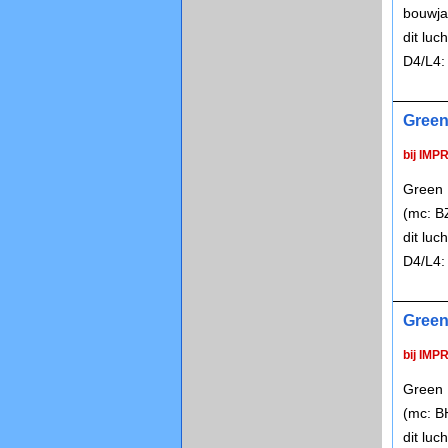
bouwja
dit lu
D4/L4:
Green 
bij IMP
Green P
(mc: B
dit lu
D4/L4:
Green 
bij IMP
Green P
(mc: B
dit lu