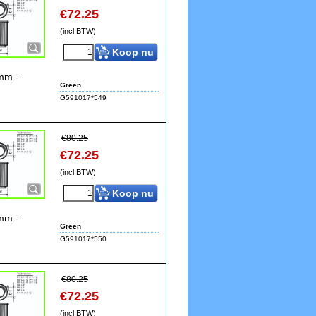
€
72.25
(incl BTW)
Koop nu
5mm -
Green
G591017*549
€
80.25
€
72.25
(incl BTW)
Koop nu
5mm -
Green
G591017*550
€
80.25
€
72.25
(incl BTW)