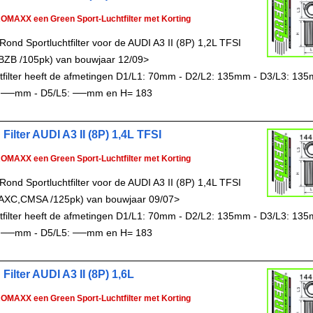
ROMAXX een Green Sport-Luchtfilter met Korting
ond Sportluchtfilter voor de AUDI A3 II (8P) 1,2L TFSI
BZB /105pk) van bouwjaar 12/09>
chtfilter heeft de afmetingen D1/L1: 70mm - D2/L2: 135mm - D3/L3: 13
: ──mm - D5/L5: ──mm en H= 183
Filter AUDI A3 II (8P) 1,4L TFSI
ROMAXX een Green Sport-Luchtfilter met Korting
ond Sportluchtfilter voor de AUDI A3 II (8P) 1,4L TFSI
AXC,CMSA /125pk) van bouwjaar 09/07>
chtfilter heeft de afmetingen D1/L1: 70mm - D2/L2: 135mm - D3/L3: 13
: ──mm - D5/L5: ──mm en H= 183
Filter AUDI A3 II (8P) 1,6L
ROMAXX een Green Sport-Luchtfilter met Korting