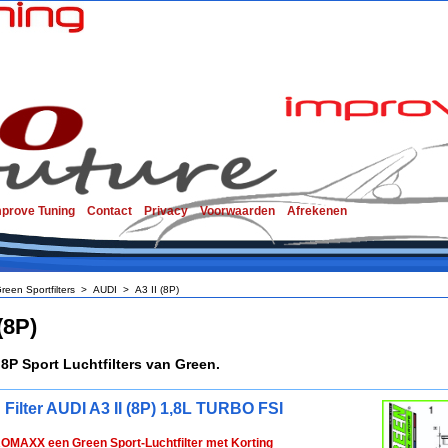
mprove Tuning
Contact
Privacy
Voorwaarden
Afrekenen
reen Sportfilters
>
AUDI
>
A3 II (8P)
(8P)
8P Sport Luchtfilters van Green.
 Filter AUDI A3 II (8P) 1,8L TURBO FSI
ROMAXX een Green Sport-Luchtfilter met Korting