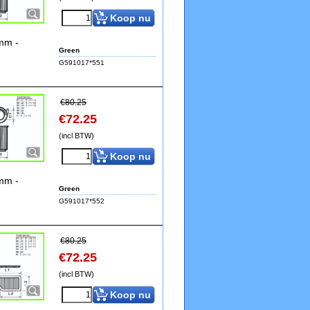
Koop nu
5mm -
Green
G591017*551
€
80.25
€
72.25
(incl BTW)
Koop nu
5mm -
Green
G591017*552
€
80.25
€
72.25
(incl BTW)
Koop nu