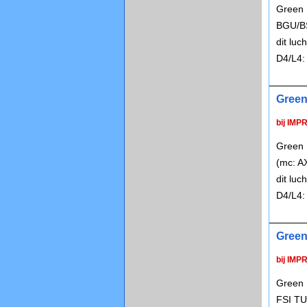
Green R
BGU/BS
dit lu
D4/L4
Green 
bij IMP
Green R
(mc: A
dit lu
D4/L4
Green
bij IMP
Green P
FSI T