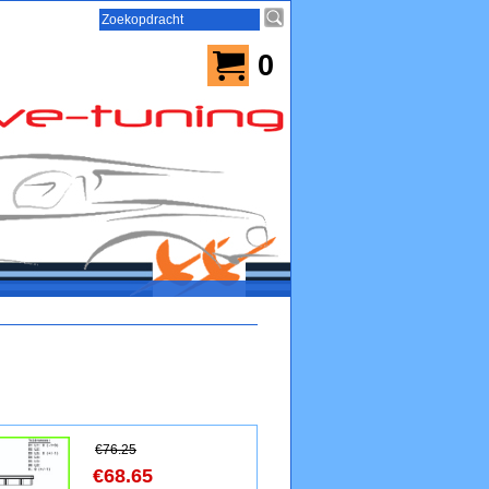
0
€
76.25
€
68.65