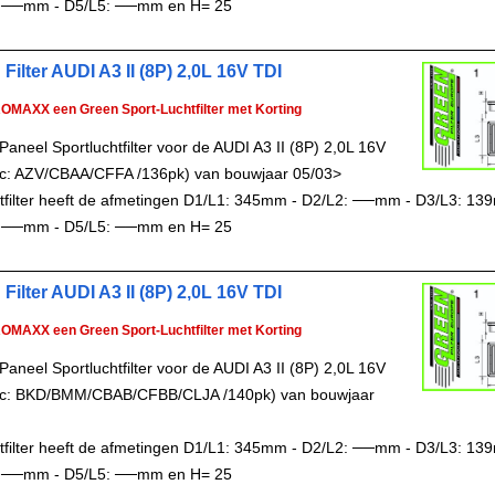
 ──mm - D5/L5: ──mm en H= 25
Filter AUDI A3 II (8P) 2,0L 16V TDI
ROMAXX een Green Sport-Luchtfilter met Korting
aneel Sportluchtfilter voor de AUDI A3 II (8P) 2,0L 16V
c: AZV/CBAA/CFFA /136pk) van bouwjaar 05/03>
chtfilter heeft de afmetingen D1/L1: 345mm - D2/L2: ──mm - D3/L3: 13
 ──mm - D5/L5: ──mm en H= 25
Filter AUDI A3 II (8P) 2,0L 16V TDI
ROMAXX een Green Sport-Luchtfilter met Korting
aneel Sportluchtfilter voor de AUDI A3 II (8P) 2,0L 16V
c: BKD/BMM/CBAB/CFBB/CLJA /140pk) van bouwjaar
chtfilter heeft de afmetingen D1/L1: 345mm - D2/L2: ──mm - D3/L3: 13
 ──mm - D5/L5: ──mm en H= 25