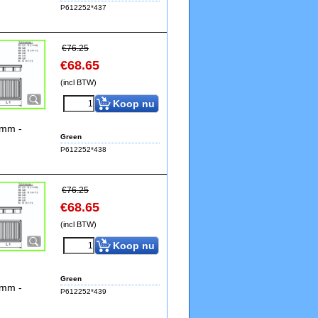
P612252*437
€
76.25
€
68.65
(incl BTW)
Koop nu
9mm -
Green
P612252*438
€
76.25
€
68.65
(incl BTW)
Koop nu
Green
9mm -
P612252*439