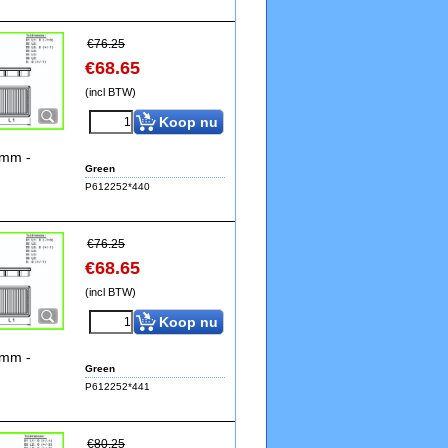
€
76.25
€
68.65
(incl BTW)
Koop nu
9mm -
Green
P612252*440
€
76.25
€
68.65
(incl BTW)
Koop nu
9mm -
Green
P612252*441
€
80.25