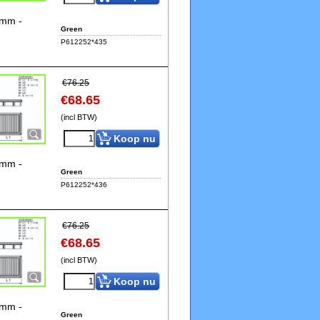
9mm -
Green
P612252*435
€
76.25
€
68.65
(incl BTW)
Koop nu
9mm -
Green
P612252*436
€
76.25
€
68.65
(incl BTW)
Koop nu
9mm -
Green