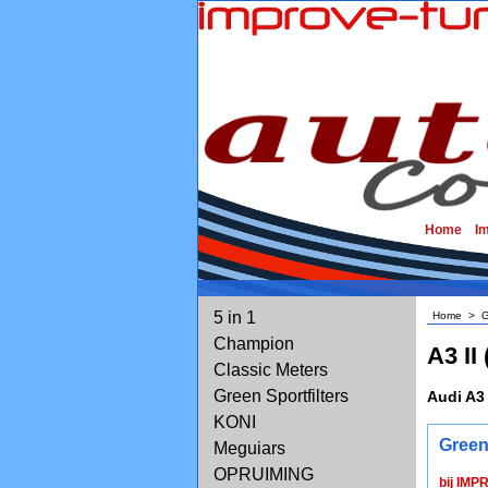
Home
I
5 in 1
Home
>
G
Champion
A3 II 
Classic Meters
Green Sportfilters
Audi A3 
KONI
Green
Meguiars
OPRUIMING
bij IMP