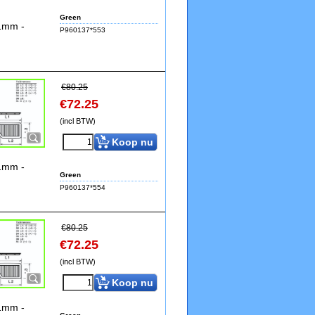
Green
71mm -
P960137*553
€
80.25
€
72.25
(incl BTW)
Koop nu
71mm -
Green
P960137*554
€
80.25
€
72.25
(incl BTW)
Koop nu
71mm -