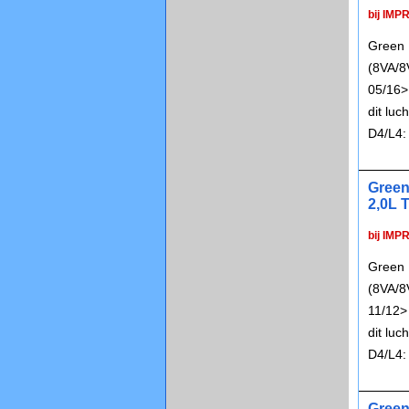
bij IMP
Green 
(8VA/8
05/16>
dit lu
D4/L4:
Green
2,0L T
bij IMP
Green 
(8VA/8
11/12>
dit lu
D4/L4:
Green