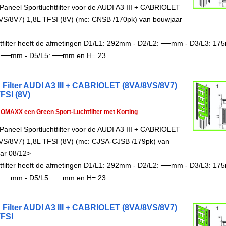
Paneel Sportluchtfilter voor de AUDI A3 III + CABRIOLET
VS/8V7) 1,8L TFSI (8V) (mc: CNSB /170pk) van bouwjaar
chtfilter heeft de afmetingen D1/L1: 292mm - D2/L2: ──mm - D3/L3: 17
 ──mm - D5/L5: ──mm en H= 23
 Filter AUDI A3 III + CABRIOLET (8VA/8VS/8V7)
FSI (8V)
ROMAXX een Green Sport-Luchtfilter met Korting
Paneel Sportluchtfilter voor de AUDI A3 III + CABRIOLET
VS/8V7) 1,8L TFSI (8V) (mc: CJSA-CJSB /179pk) van
ar 08/12>
chtfilter heeft de afmetingen D1/L1: 292mm - D2/L2: ──mm - D3/L3: 17
 ──mm - D5/L5: ──mm en H= 23
 Filter AUDI A3 III + CABRIOLET (8VA/8VS/8V7)
TFSI