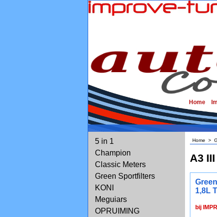
Home
I
5 in 1
Home
>
G
Champion
A3 II
Classic Meters
Green Sportfilters
Green
KONI
1,8L T
Meguiars
bij IMP
OPRUIMING