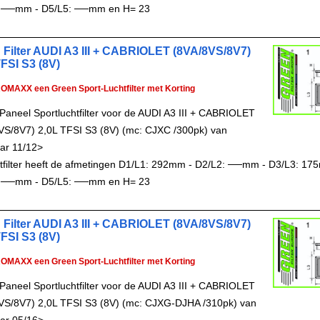
 ──mm - D5/L5: ──mm en H= 23
 Filter AUDI A3 III + CABRIOLET (8VA/8VS/8V7)
TFSI S3 (8V)
ROMAXX een Green Sport-Luchtfilter met Korting
Paneel Sportluchtfilter voor de AUDI A3 III + CABRIOLET
VS/8V7) 2,0L TFSI S3 (8V) (mc: CJXC /300pk) van
ar 11/12>
chtfilter heeft de afmetingen D1/L1: 292mm - D2/L2: ──mm - D3/L3: 17
 ──mm - D5/L5: ──mm en H= 23
 Filter AUDI A3 III + CABRIOLET (8VA/8VS/8V7)
TFSI S3 (8V)
ROMAXX een Green Sport-Luchtfilter met Korting
Paneel Sportluchtfilter voor de AUDI A3 III + CABRIOLET
VS/8V7) 2,0L TFSI S3 (8V) (mc: CJXG-DJHA /310pk) van