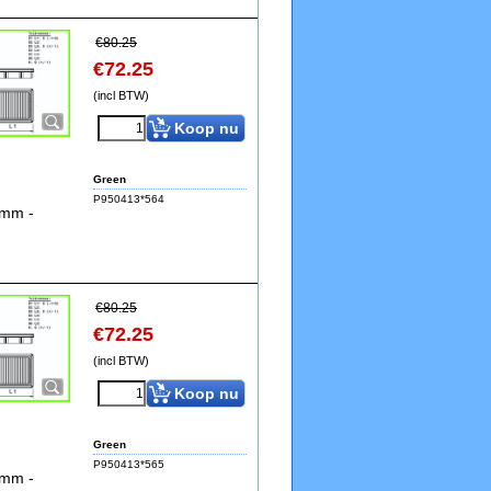
€
80.25
€
72.25
(incl BTW)
Koop nu
Green
P950413*564
5mm -
€
80.25
€
72.25
(incl BTW)
Koop nu
Green
P950413*565
5mm -