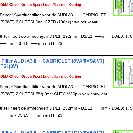
ROMAXX een Green Sport-Luchtfilter met Korting
Paneel Sportluchtfilter voor de AUDI A3 III + CABRIOLET
VS/8V7) 2,0L TFSI (mc: CZPB /190pk) van bouwjaar
chtfilter heeft de afmetingen D1/L1: 292mm - D2/L2: ──mm - D3/L3: 17
 ──mm - D5/L5: ──mm en H= 23
 Filter AUDI A3 III + CABRIOLET (8VA/8VS/8V7)
FSI (8V)
ROMAXX een Green Sport-Luchtfilter met Korting
Paneel Sportluchtfilter voor de AUDI A3 III + CABRIOLET
VS/8V7) 2,0L TFSI (8V) (mc: CNTC /220pk) van bouwjaar
chtfilter heeft de afmetingen D1/L1: 292mm - D2/L2: ──mm - D3/L3: 17
 ──mm - D5/L5: ──mm en H= 23
 Filter AUDI A3 III + CABRIOLET (8VA/8VS/8V7)