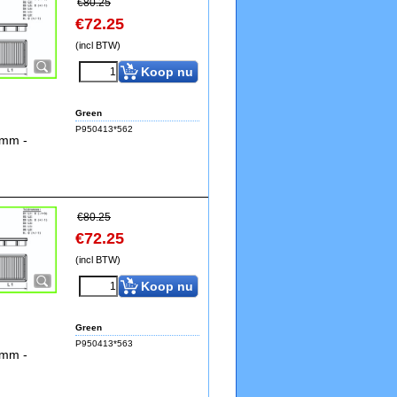
€
80.25
€
72.25
(incl BTW)
Koop nu
Green
P950413*562
5mm -
€
80.25
€
72.25
(incl BTW)
Koop nu
Green
P950413*563
5mm -