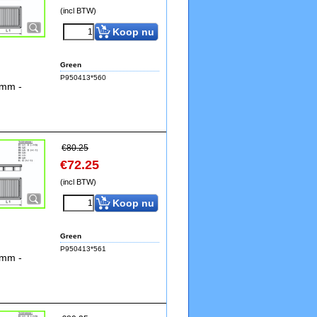
(incl BTW)
Koop nu
Green
P950413*560
5mm -
€
80.25
€
72.25
(incl BTW)
Koop nu
Green
P950413*561
5mm -