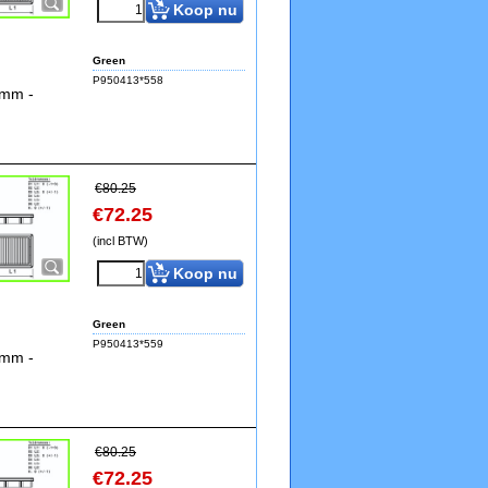
Koop nu
Green
P950413*558
5mm -
€
80.25
€
72.25
(incl BTW)
Koop nu
Green
P950413*559
5mm -
€
80.25
€
72.25