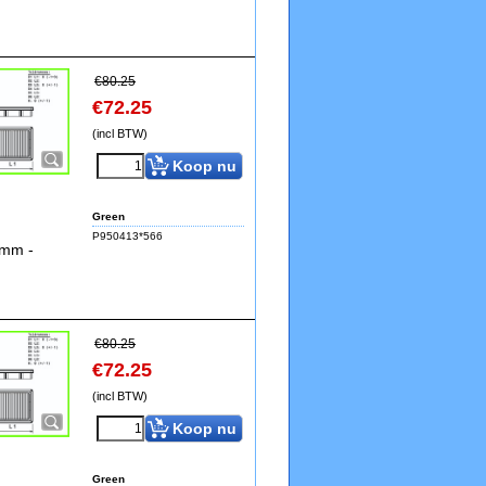
€
80.25
€
72.25
(incl BTW)
Koop nu
Green
P950413*566
5mm -
€
80.25
€
72.25
(incl BTW)
Koop nu
Green