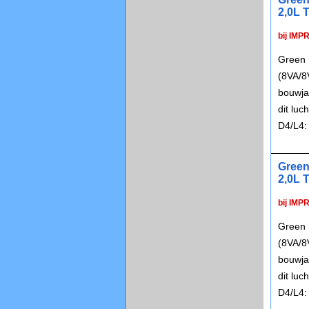
2,0L 
bij IMP
Green 
(8VA/8
bouwja
dit lu
D4/L4:
Green
2,0L 
bij IMP
Green 
(8VA/8
bouwja
dit lu
D4/L4: