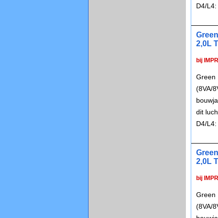
D4/L4:
Green
2,0L 
bij IMP
Green 
(8VA/8
bouwja
dit lu
D4/L4:
Green
2,0L 
bij IMP
Green 
(8VA/8