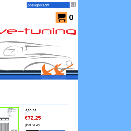
0
€
80.25
€
72.25
(incl BTW)