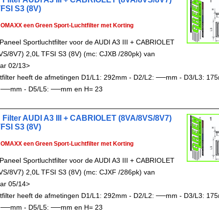
TFSI S3 (8V)
ROMAXX een Green Sport-Luchtfilter met Korting
Paneel Sportluchtfilter voor de AUDI A3 III + CABRIOLET
VS/8V7) 2,0L TFSI S3 (8V) (mc: CJXB /280pk) van
ar 02/13>
chtfilter heeft de afmetingen D1/L1: 292mm - D2/L2: ──mm - D3/L3: 17
 ──mm - D5/L5: ──mm en H= 23
 Filter AUDI A3 III + CABRIOLET (8VA/8VS/8V7)
TFSI S3 (8V)
ROMAXX een Green Sport-Luchtfilter met Korting
Paneel Sportluchtfilter voor de AUDI A3 III + CABRIOLET
VS/8V7) 2,0L TFSI S3 (8V) (mc: CJXF /286pk) van
ar 05/14>
chtfilter heeft de afmetingen D1/L1: 292mm - D2/L2: ──mm - D3/L3: 17
 ──mm - D5/L5: ──mm en H= 23