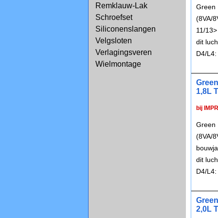
Remklauw-Lak
Green 
Schroefset
(8VA/8
Siliconenslangen
11/13>
Velgsloten
dit lu
Verlagingsveren
D4/L4:
Wielmontage
Green
1,8L T
bij IMP
Green 
(8VA/8
bouwja
dit lu
D4/L4:
Green
2,0L 