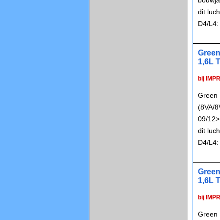
bouwja
dit lu
D4/L4:
Green
1,6L T
bij IMP
Green 
(8VA/8
09/12>
dit lu
D4/L4:
Green
1,6L T
bij IMP
Green 