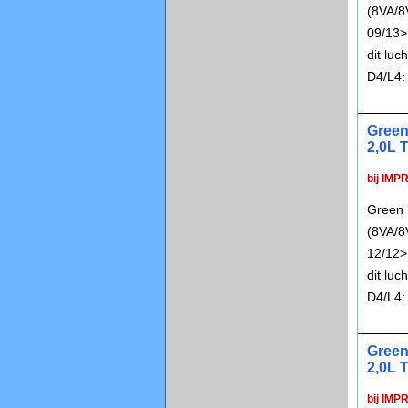
(8VA/8
09/13>
dit lu
D4/L4:
Green
2,0L T
bij IMP
Green 
(8VA/8
12/12>
dit lu
D4/L4:
Green
2,0L T
bij IMP