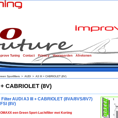
mprove Tuning
Contact
Privacy
Voorwaarden
Afrekenen
reen Sportfilters
>
AUDI
>
A3 III + CABRIOLET (8V)
I + CABRIOLET (8V)
 Filter AUDI A3 III + CABRIOLET (8VA/8VS/8V7)
FSI (8V)
ROMAXX een Green Sport-Luchtfilter met Korting