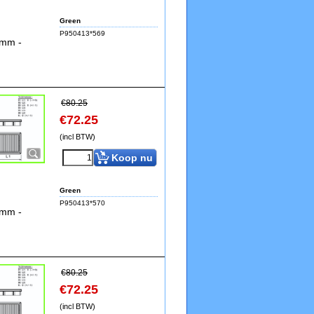
Green
P950413*569
5mm -
€
80.25
€
72.25
(incl BTW)
Koop nu
Green
P950413*570
5mm -
€
80.25
€
72.25
(incl BTW)