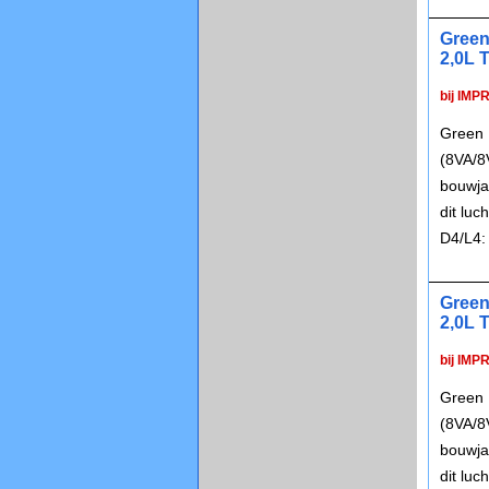
Green
2,0L 
bij IMP
Green 
(8VA/8
bouwja
dit lu
D4/L4:
Green
2,0L 
bij IMP
Green 
(8VA/8
bouwja
dit lu