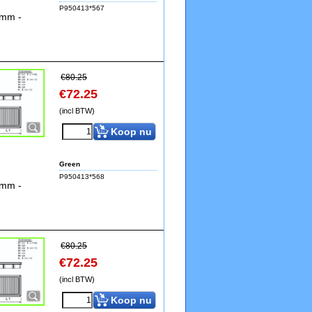
P950413*567
5mm -
€
80.25
€
72.25
(incl BTW)
Koop nu
Green
P950413*568
5mm -
€
80.25
€
72.25
(incl BTW)
Koop nu