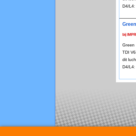
D4/L4:
Green
bij IMP
Green 
TDI V6
dit lu
D4/L4: