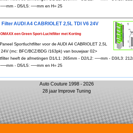
 ──mm - D5/L5: ──mm en H= 25
 Filter AUDI A4 CABRIOLET 2,5L TDI V6 24V
ROMAXX een Green Sport-Luchtfilter met Korting
Paneel Sportluchtfilter voor de AUDI A4 CABRIOLET 2,5L
 24V (mc: BFC/BCZ/BDG /163pk) van bouwjaar 02>
chtfilter heeft de afmetingen D1/L1: 265mm - D2/L2: ──mm - D3/L3: 21
 ──mm - D5/L5: ──mm en H= 25
Auto Couture 1998 - 2026
28 jaar Improve Tuning