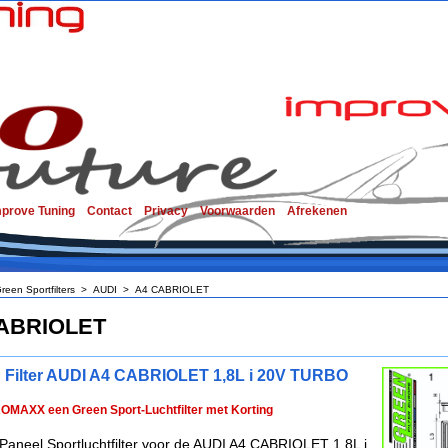
mprove Tuning
Contact
Privacy
Voorwaarden
Afrekenen
reen Sportfilters
>
AUDI
>
A4 CABRIOLET
ABRIOLET
 Filter AUDI A4 CABRIOLET 1,8L i 20V TURBO
ROMAXX een Green Sport-Luchtfilter met Korting
Paneel Sportluchtfilter voor de AUDI A4 CABRIOLET 1,8L i