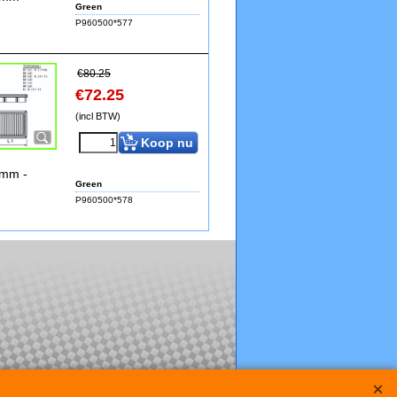
Green
P960500*577
€
80.25
€
72.25
(incl BTW)
Koop nu
2mm -
Green
P960500*578