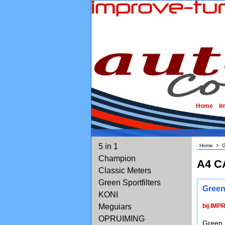
Home
I
5 in 1
Home
>
G
Champion
A4 C
Classic Meters
Green Sportfilters
Green
KONI
Meguiars
bij IMP
OPRUIMING
Green 