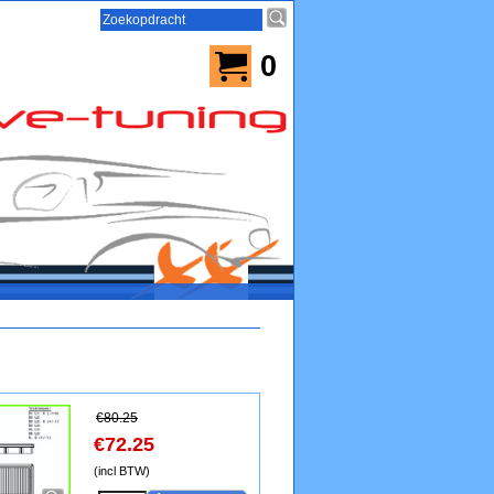
0
€
80.25
€
72.25
(incl BTW)