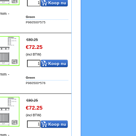
Koop nu
2mm -
Green
P960500*575
€
80.25
€
72.25
(incl BTW)
Koop nu
2mm -
Green
P960500*576
€
80.25
€
72.25
(incl BTW)
Koop nu
2mm -