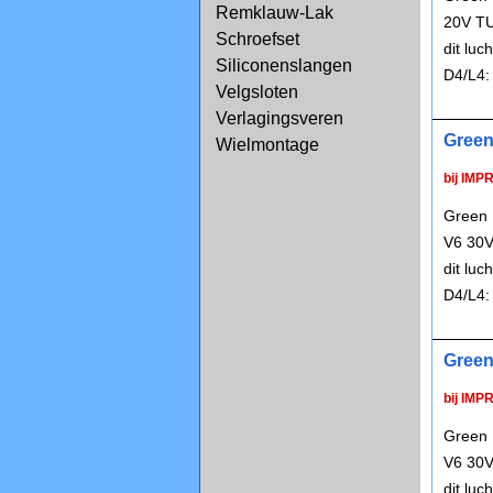
Remklauw-Lak
20V TU
Schroefset
dit lu
Siliconenslangen
D4/L4:
Velgsloten
Verlagingsveren
Green
Wielmontage
bij IMP
Green 
V6 30V
dit lu
D4/L4:
Green
bij IMP
Green 
V6 30V
dit lu