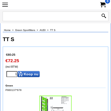
0
Home
>
Green Sportfilters
>
AUDI
>
TT S
TT S
€
80.25
€
72.25
(incl BTW)
Koop nu
Green
P960137*678