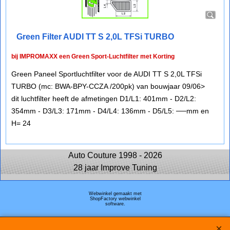
Green Filter AUDI TT S 2,0L TFSi TURBO
bij IMPROMAXX een Green Sport-Luchtfilter met Korting
Green Paneel Sportluchtfilter voor de AUDI TT S 2,0L TFSi
TURBO (mc: BWA-BPY-CCZA /200pk) van bouwjaar 09/06>
dit luchtfilter heeft de afmetingen D1/L1: 401mm - D2/L2:
354mm - D3/L3: 171mm - D4/L4: 136mm - D5/L5: ──mm en
H= 24
Auto Couture 1998 - 2026
28 jaar Improve Tuning
Webwinkel gemaakt met
ShopFactory webwinkel
software.