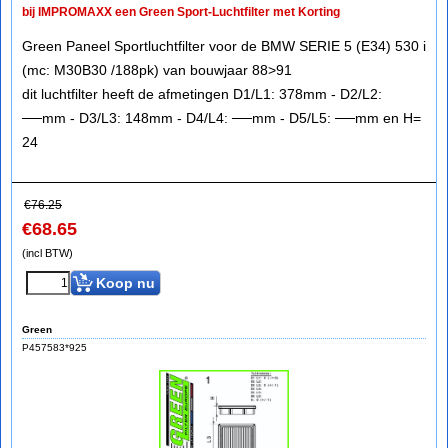
bij IMPROMAXX een Green Sport-Luchtfilter met Korting
Green Paneel Sportluchtfilter voor de BMW SERIE 5 (E34) 530 i
(mc: M30B30 /188pk) van bouwjaar 88>91
dit luchtfilter heeft de afmetingen D1/L1: 378mm - D2/L2:
──mm - D3/L3: 148mm - D4/L4: ──mm - D5/L5: ──mm en H=
24
€
76.25
€
68.65
(incl BTW)
Koop nu
Green
P457583*925