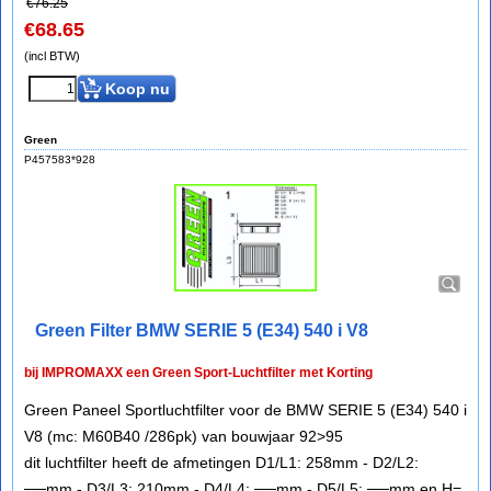
€
76.25
€
68.65
(incl BTW)
Koop nu
Green
P457583*928
Green Filter BMW SERIE 5 (E34) 540 i V8
bij IMPROMAXX een Green Sport-Luchtfilter met Korting
Green Paneel Sportluchtfilter voor de BMW SERIE 5 (E34) 540 i
V8 (mc: M60B40 /286pk) van bouwjaar 92>95
dit luchtfilter heeft de afmetingen D1/L1: 258mm - D2/L2:
──mm - D3/L3: 210mm - D4/L4: ──mm - D5/L5: ──mm en H=