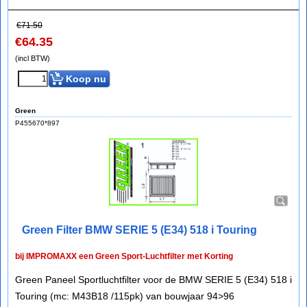
€
71.50
€
64.35
(incl BTW)
Koop nu
Green
P455670*897
Green Filter BMW SERIE 5 (E34) 518 i Touring
bij IMPROMAXX een Green Sport-Luchtfilter met Korting
Green Paneel Sportluchtfilter voor de BMW SERIE 5 (E34) 518 i
Touring (mc: M43B18 /115pk) van bouwjaar 94>96