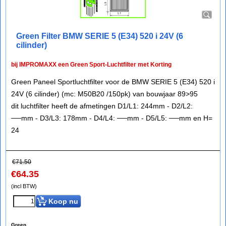
Green Filter BMW SERIE 5 (E34) 520 i 24V (6
cilinder)
bij IMPROMAXX een Green Sport-Luchtfilter met Korting
Green Paneel Sportluchtfilter voor de BMW SERIE 5 (E34) 520 i
24V (6 cilinder) (mc: M50B20 /150pk) van bouwjaar 89>95
dit luchtfilter heeft de afmetingen D1/L1: 244mm - D2/L2:
──mm - D3/L3: 178mm - D4/L4: ──mm - D5/L5: ──mm en H=
24
€
71.50
€
64.35
(incl BTW)
Koop nu
Green