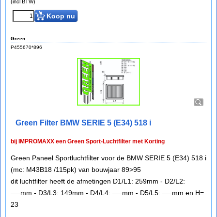
(incl BTW)
Koop nu
Green
P455670*896
Green Filter BMW SERIE 5 (E34) 518 i
bij IMPROMAXX een Green Sport-Luchtfilter met Korting
Green Paneel Sportluchtfilter voor de BMW SERIE 5 (E34) 518 i
(mc: M43B18 /115pk) van bouwjaar 89>95
dit luchtfilter heeft de afmetingen D1/L1: 259mm - D2/L2:
──mm - D3/L3: 149mm - D4/L4: ──mm - D5/L5: ──mm en H=
23