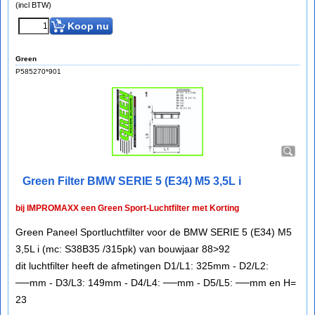
(incl BTW)
Koop nu
Green
P585270*901
Green Filter BMW SERIE 5 (E34) M5 3,5L i
bij IMPROMAXX een Green Sport-Luchtfilter met Korting
Green Paneel Sportluchtfilter voor de BMW SERIE 5 (E34) M5
3,5L i (mc: S38B35 /315pk) van bouwjaar 88>92
dit luchtfilter heeft de afmetingen D1/L1: 325mm - D2/L2:
──mm - D3/L3: 149mm - D4/L4: ──mm - D5/L5: ──mm en H=
23