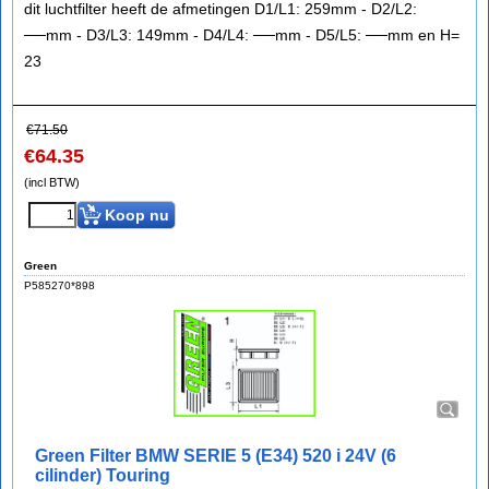
dit luchtfilter heeft de afmetingen D1/L1: 259mm - D2/L2:
──mm - D3/L3: 149mm - D4/L4: ──mm - D5/L5: ──mm en H=
23
€
71.50
€
64.35
(incl BTW)
Koop nu
Green
P585270*898
Green Filter BMW SERIE 5 (E34) 520 i 24V (6
cilinder) Touring