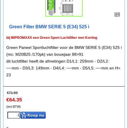
Green Filter BMW SERIE 5 (E34) 525 i
bij IMPROMAXX een Green Sport-Luchtfilter met Korting
Green Paneel Sportluchtfilter voor de BMW SERIE 5 (E34) 525 i
(mc: M20B25 /170pk) van bouwjaar 88>91
dit luchtfilter heeft de afmetingen D1/L1: 259mm - D2/L2:
──mm - D3/L3: 149mm - D4/L4: ──mm - D5/L5: ──mm en H=
23
€
71.50
€
64.35
(incl BTW)
Koop nu