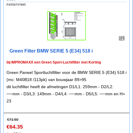
P455670*895
Green Filter BMW SERIE 5 (E34) 518 i
bij IMPROMAXX een Green Sport-Luchtfilter met Korting
Green Paneel Sportluchtfilter voor de BMW SERIE 5 (E34) 518 i
(mc: M40B18 /113pk) van bouwjaar 89>95
dit luchtfilter heeft de afmetingen D1/L1: 259mm - D2/L2:
──mm - D3/L3: 149mm - D4/L4: ──mm - D5/L5: ──mm en H=
23
€
71.50
€
64.35