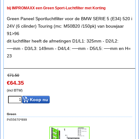
bij IMPROMAXX een Green Sport-Luchtfilter met Korting
Green Paneel Sportluchtfilter voor de BMW SERIE 5 (E34) 520 i
24V (6 cilinder) Touring (mc: M50B20 /150pk) van bouwjaar
91>96
dit luchtfilter heeft de afmetingen D1/L1: 325mm - D2/L2:
──mm - D3/L3: 149mm - D4/L4: ──mm - D5/L5: ──mm en H=
23
€
71.50
€
64.35
(incl BTW)
Koop nu
Green
P455670*899