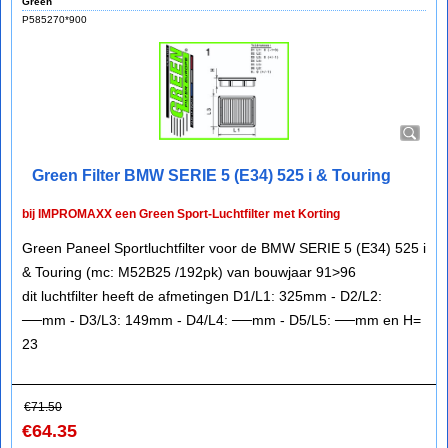
Green
P585270*900
Green Filter BMW SERIE 5 (E34) 525 i & Touring
bij IMPROMAXX een Green Sport-Luchtfilter met Korting
Green Paneel Sportluchtfilter voor de BMW SERIE 5 (E34) 525 i
& Touring (mc: M52B25 /192pk) van bouwjaar 91>96
dit luchtfilter heeft de afmetingen D1/L1: 325mm - D2/L2:
──mm - D3/L3: 149mm - D4/L4: ──mm - D5/L5: ──mm en H=
23
€
71.50
€
64.35