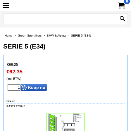
0
Home
>
Green Sportfilters
>
BMW & Alpina
>
SERIE 5 (E34)
SERIE 5 (E34)
€
69.25
€
62.35
(incl BTW)
Koop nu
Green
P437722*844