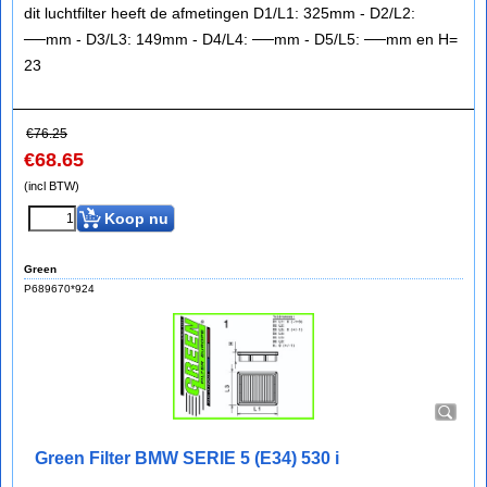
dit luchtfilter heeft de afmetingen D1/L1: 325mm - D2/L2:
──mm - D3/L3: 149mm - D4/L4: ──mm - D5/L5: ──mm en H=
23
€
76.25
€
68.65
(incl BTW)
Koop nu
Green
P689670*924
Green Filter BMW SERIE 5 (E34) 530 i