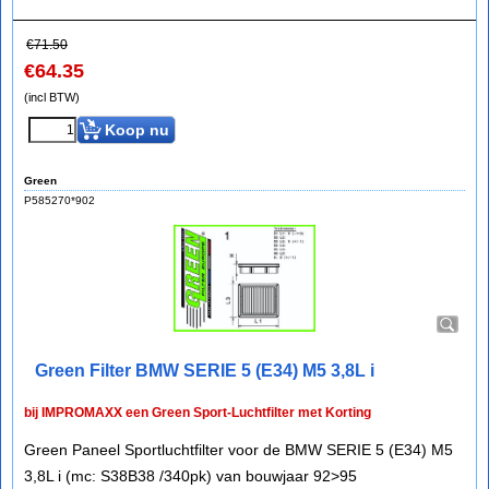
€
71.50
€
64.35
(incl BTW)
Koop nu
Green
P585270*902
Green Filter BMW SERIE 5 (E34) M5 3,8L i
bij IMPROMAXX een Green Sport-Luchtfilter met Korting
Green Paneel Sportluchtfilter voor de BMW SERIE 5 (E34) M5
3,8L i (mc: S38B38 /340pk) van bouwjaar 92>95