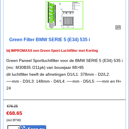
Green Filter BMW SERIE 5 (E34) 535 i
bij IMPROMAXX een Green Sport-Luchtfilter met Korting
Green Paneel Sportluchtfilter voor de BMW SERIE 5 (E34) 535 i
(mc: M30B35 /211pk) van bouwjaar 88>95
dit luchtfilter heeft de afmetingen D1/L1: 378mm - D2/L2:
──mm - D3/L3: 148mm - D4/L4: ──mm - D5/L5: ──mm en H=
24
€
76.25
€
68.65
(incl BTW)
Koop nu