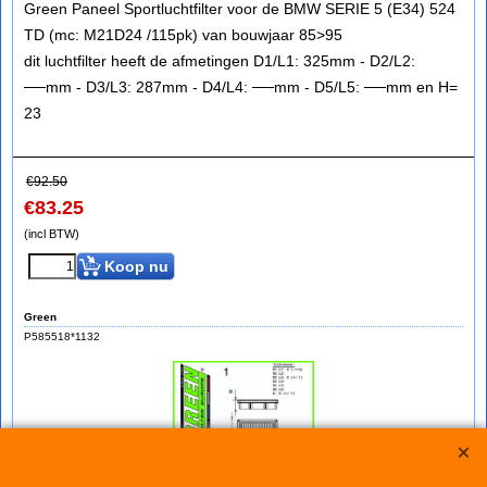
Green Paneel Sportluchtfilter voor de BMW SERIE 5 (E34) 524
TD (mc: M21D24 /115pk) van bouwjaar 85>95
dit luchtfilter heeft de afmetingen D1/L1: 325mm - D2/L2:
──mm - D3/L3: 287mm - D4/L4: ──mm - D5/L5: ──mm en H=
23
€
92.50
€
83.25
(incl BTW)
Koop nu
Green
P585518*1132