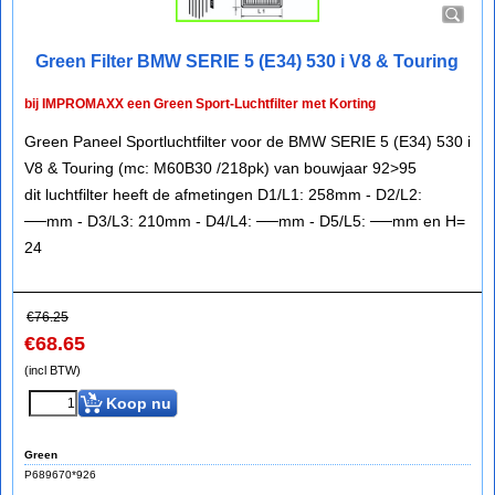
Green Filter BMW SERIE 5 (E34) 530 i V8 & Touring
bij IMPROMAXX een Green Sport-Luchtfilter met Korting
Green Paneel Sportluchtfilter voor de BMW SERIE 5 (E34) 530 i
V8 & Touring (mc: M60B30 /218pk) van bouwjaar 92>95
dit luchtfilter heeft de afmetingen D1/L1: 258mm - D2/L2:
──mm - D3/L3: 210mm - D4/L4: ──mm - D5/L5: ──mm en H=
24
€
76.25
€
68.65
(incl BTW)
Koop nu
Green
P689670*926