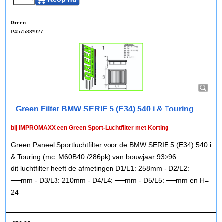
Green
P457583*927
Green Filter BMW SERIE 5 (E34) 540 i & Touring
bij IMPROMAXX een Green Sport-Luchtfilter met Korting
Green Paneel Sportluchtfilter voor de BMW SERIE 5 (E34) 540 i
& Touring (mc: M60B40 /286pk) van bouwjaar 93>96
dit luchtfilter heeft de afmetingen D1/L1: 258mm - D2/L2:
──mm - D3/L3: 210mm - D4/L4: ──mm - D5/L5: ──mm en H=
24