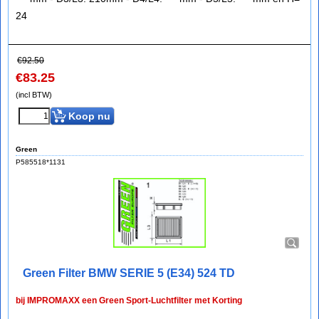
24
€
92.50
€
83.25
(incl BTW)
Koop nu
Green
P585518*1131
Green Filter BMW SERIE 5 (E34) 524 TD
bij IMPROMAXX een Green Sport-Luchtfilter met Korting