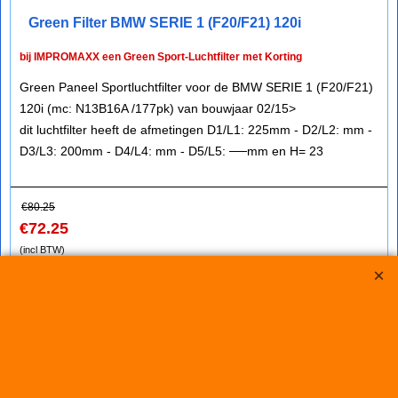
Green Filter BMW SERIE 1 (F20/F21) 120i
bij IMPROMAXX een Green Sport-Luchtfilter met Korting
Green Paneel Sportluchtfilter voor de BMW SERIE 1 (F20/F21)
120i (mc: N13B16A /177pk) van bouwjaar 02/15>
dit luchtfilter heeft de afmetingen D1/L1: 225mm - D2/L2: mm -
D3/L3: 200mm - D4/L4: mm - D5/L5: ──mm en H= 23
€
80.25
€
72.25
(incl BTW)
Koop nu
Green
P960534*974