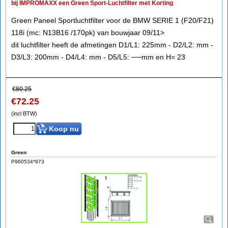
bij IMPROMAXX een Green Sport-Luchtfilter met Korting
Green Paneel Sportluchtfilter voor de BMW SERIE 1 (F20/F21)
118i (mc: N13B16 /170pk) van bouwjaar 09/11>
dit luchtfilter heeft de afmetingen D1/L1: 225mm - D2/L2: mm -
D3/L3: 200mm - D4/L4: mm - D5/L5: ──mm en H= 23
€
80.25
€
72.25
(incl BTW)
Koop nu
Green
P960534*973