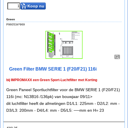
Koop nu
Green
P960534*969
Green Filter BMW SERIE 1 (F20/F21) 116i
bij IMPROMAXX een Green Sport-Luchtfilter met Korting
Green Paneel Sportluchtfilter voor de BMW SERIE 1 (F20/F21)
116i (mc: N13B16 /136pk) van bouwjaar 09/11>
dit luchtfilter heeft de afmetingen D1/L1: 225mm - D2/L2: mm -
D3/L3: 200mm - D4/L4: mm - D5/L5: ──mm en H= 23