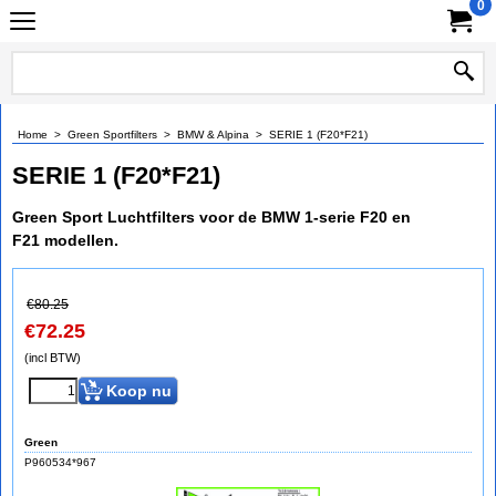
0
Home
>
Green Sportfilters
>
BMW & Alpina
>
SERIE 1 (F20*F21)
SERIE 1 (F20*F21)
Green Sport Luchtfilters voor de BMW 1-serie F20 en
F21 modellen.
€
80.25
€
72.25
(incl BTW)
Koop nu
Green
P960534*967