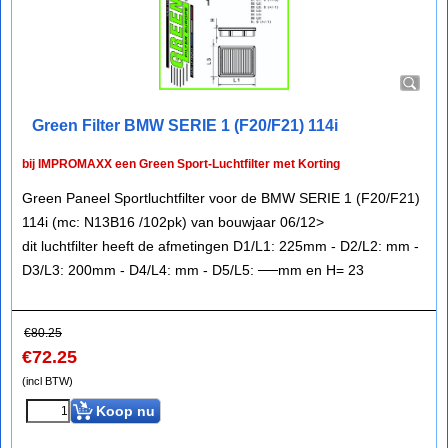
Green Filter BMW SERIE 1 (F20/F21) 114i
bij IMPROMAXX een Green Sport-Luchtfilter met Korting
Green Paneel Sportluchtfilter voor de BMW SERIE 1 (F20/F21)
114i (mc: N13B16 /102pk) van bouwjaar 06/12>
dit luchtfilter heeft de afmetingen D1/L1: 225mm - D2/L2: mm -
D3/L3: 200mm - D4/L4: mm - D5/L5: ──mm en H= 23
€
80.25
€
72.25
(incl BTW)
Koop nu