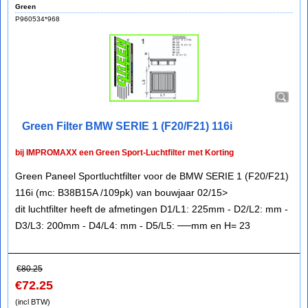
Green
P960534*968
Green Filter BMW SERIE 1 (F20/F21) 116i
bij IMPROMAXX een Green Sport-Luchtfilter met Korting
Green Paneel Sportluchtfilter voor de BMW SERIE 1 (F20/F21)
116i (mc: B38B15A /109pk) van bouwjaar 02/15>
dit luchtfilter heeft de afmetingen D1/L1: 225mm - D2/L2: mm -
D3/L3: 200mm - D4/L4: mm - D5/L5: ──mm en H= 23
€
80.25
€
72.25
(incl BTW)