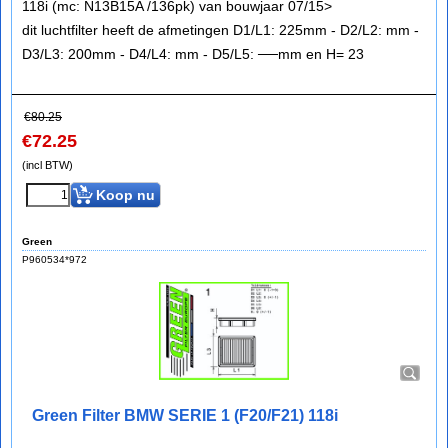
118i (mc: N13B15A /136pk) van bouwjaar 07/15>
dit luchtfilter heeft de afmetingen D1/L1: 225mm - D2/L2: mm -
D3/L3: 200mm - D4/L4: mm - D5/L5: ──mm en H= 23
€
80.25
€
72.25
(incl BTW)
Koop nu
Green
P960534*972
Green Filter BMW SERIE 1 (F20/F21) 118i