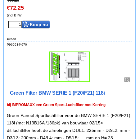
€
80.25
€
72.25
(incl BTW)
Koop nu
Green
P960534*970
Green Filter BMW SERIE 1 (F20/F21) 118i
bij IMPROMAXX een Green Sport-Luchtfilter met Korting
Green Paneel Sportluchtfilter voor de BMW SERIE 1 (F20/F21)
118i (mc: N13B16A /136pk) van bouwjaar 02/15>
dit luchtfilter heeft de afmetingen D1/L1: 225mm - D2/L2: mm -
D3/L3: 200mm - D4/L4: mm - D5/L5: ──mm en H= 23