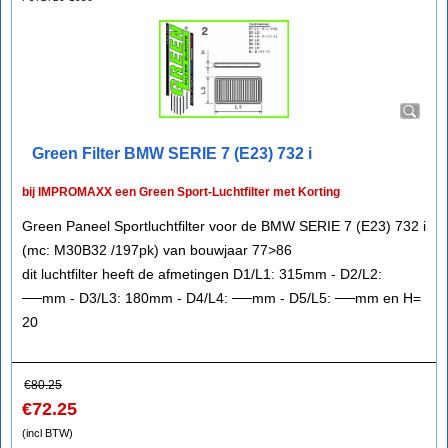
Green Filter BMW SERIE 7 (E23) 732 i
bij IMPROMAXX een Green Sport-Luchtfilter met Korting
Green Paneel Sportluchtfilter voor de BMW SERIE 7 (E23) 732 i
(mc: M30B32 /197pk) van bouwjaar 77>86
dit luchtfilter heeft de afmetingen D1/L1: 315mm - D2/L2:
──mm - D3/L3: 180mm - D4/L4: ──mm - D5/L5: ──mm en H=
20
€
80.25
€
72.25
(incl BTW)