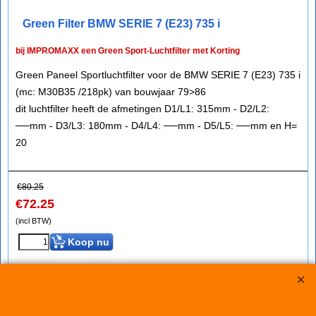
Green Filter BMW SERIE 7 (E23) 735 i
bij IMPROMAXX een Green Sport-Luchtfilter met Korting
Green Paneel Sportluchtfilter voor de BMW SERIE 7 (E23) 735 i
(mc: M30B35 /218pk) van bouwjaar 79>86
dit luchtfilter heeft de afmetingen D1/L1: 315mm - D2/L2:
──mm - D3/L3: 180mm - D4/L4: ──mm - D5/L5: ──mm en H=
20
€
80.25
€
72.25
(incl BTW)
Koop nu
Green
P572726*1061