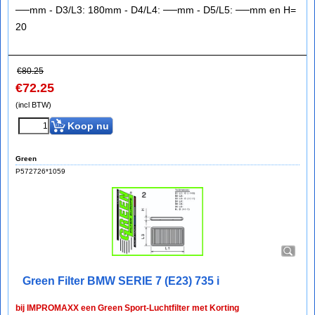
──mm - D3/L3: 180mm - D4/L4: ──mm - D5/L5: ──mm en H=
20
€
80.25
€
72.25
(incl BTW)
Koop nu
Green
P572726*1059
Green Filter BMW SERIE 7 (E23) 735 i
bij IMPROMAXX een Green Sport-Luchtfilter met Korting