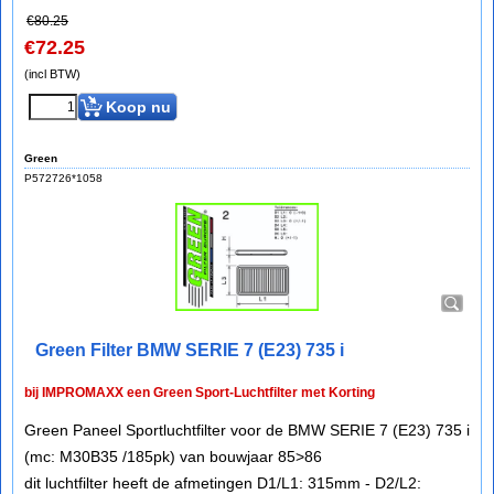
€
80.25
€
72.25
(incl BTW)
Koop nu
Green
P572726*1058
Green Filter BMW SERIE 7 (E23) 735 i
bij IMPROMAXX een Green Sport-Luchtfilter met Korting
Green Paneel Sportluchtfilter voor de BMW SERIE 7 (E23) 735 i
(mc: M30B35 /185pk) van bouwjaar 85>86
dit luchtfilter heeft de afmetingen D1/L1: 315mm - D2/L2: