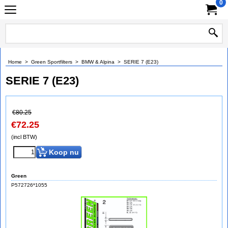
0
Home
>
Green Sportfilters
>
BMW & Alpina
>
SERIE 7 (E23)
SERIE 7 (E23)
€
80.25
€
72.25
(incl BTW)
Koop nu
Green
P572726*1055