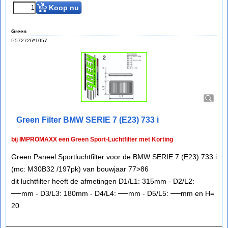
Koop nu
Green
P572726*1057
Green Filter BMW SERIE 7 (E23) 733 i
bij IMPROMAXX een Green Sport-Luchtfilter met Korting
Green Paneel Sportluchtfilter voor de BMW SERIE 7 (E23) 733 i
(mc: M30B32 /197pk) van bouwjaar 77>86
dit luchtfilter heeft de afmetingen D1/L1: 315mm - D2/L2:
──mm - D3/L3: 180mm - D4/L4: ──mm - D5/L5: ──mm en H=
20