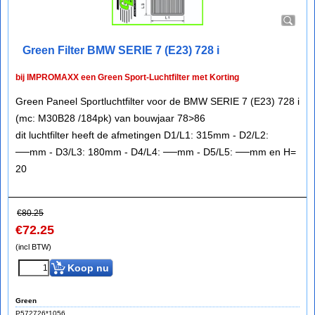
Green Filter BMW SERIE 7 (E23) 728 i
bij IMPROMAXX een Green Sport-Luchtfilter met Korting
Green Paneel Sportluchtfilter voor de BMW SERIE 7 (E23) 728 i
(mc: M30B28 /184pk) van bouwjaar 78>86
dit luchtfilter heeft de afmetingen D1/L1: 315mm - D2/L2:
──mm - D3/L3: 180mm - D4/L4: ──mm - D5/L5: ──mm en H=
20
€
80.25
€
72.25
(incl BTW)
Koop nu
Green
P572726*1056