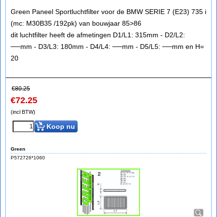
Green Paneel Sportluchtfilter voor de BMW SERIE 7 (E23) 735 i
(mc: M30B35 /192pk) van bouwjaar 85>86
dit luchtfilter heeft de afmetingen D1/L1: 315mm - D2/L2:
──mm - D3/L3: 180mm - D4/L4: ──mm - D5/L5: ──mm en H=
20
€
80.25
€
72.25
(incl BTW)
Koop nu
Green
P572726*1060