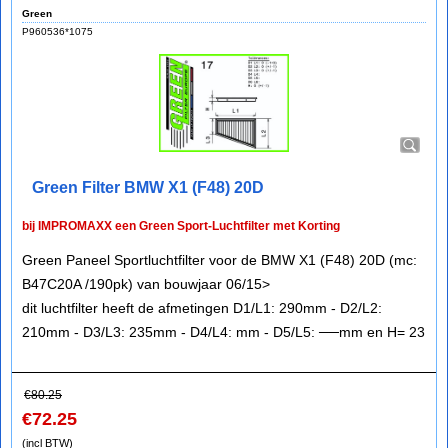
Green
P960536*1075
Green Filter BMW X1 (F48) 20D
bij IMPROMAXX een Green Sport-Luchtfilter met Korting
Green Paneel Sportluchtfilter voor de BMW X1 (F48) 20D (mc:
B47C20A /190pk) van bouwjaar 06/15>
dit luchtfilter heeft de afmetingen D1/L1: 290mm - D2/L2:
210mm - D3/L3: 235mm - D4/L4: mm - D5/L5: ──mm en H= 23
€
80.25
€
72.25
(incl BTW)