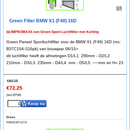
Green Filter BMW X1 (F48) 16D
bij IMPROMAXX een Green Sport-Luchtfilter met Korting
Green Paneel Sportluchtfilter voor de BMW X1 (F48) 16D (mc:
B37C15A /116pk) van bouwjaar 06/15>
dit luchtfilter heeft de afmetingen D1/L1: 290mm - D2/L2:
210mm - D3/L3: 235mm - D4/L4: mm - D5/L5: ──mm en H= 23
€
80.25
€
72.25
(incl BTW)
Koop nu
Green
P960536*1074