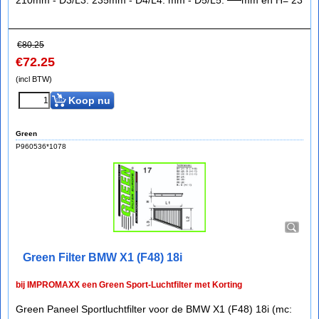
210mm - D3/L3: 235mm - D4/L4: mm - D5/L5: ──mm en H= 23
€
80.25
€
72.25
(incl BTW)
Koop nu
Green
P960536*1078
Green Filter BMW X1 (F48) 18i
bij IMPROMAXX een Green Sport-Luchtfilter met Korting
Green Paneel Sportluchtfilter voor de BMW X1 (F48) 18i (mc: