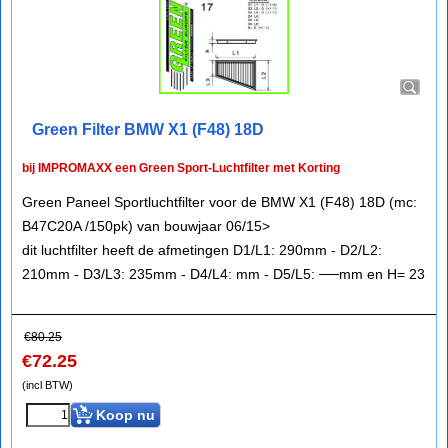
Green Filter BMW X1 (F48) 18D
bij IMPROMAXX een Green Sport-Luchtfilter met Korting
Green Paneel Sportluchtfilter voor de BMW X1 (F48) 18D (mc:
B47C20A /150pk) van bouwjaar 06/15>
dit luchtfilter heeft de afmetingen D1/L1: 290mm - D2/L2:
210mm - D3/L3: 235mm - D4/L4: mm - D5/L5: ──mm en H= 23
€
80.25
€
72.25
(incl BTW)
Koop nu