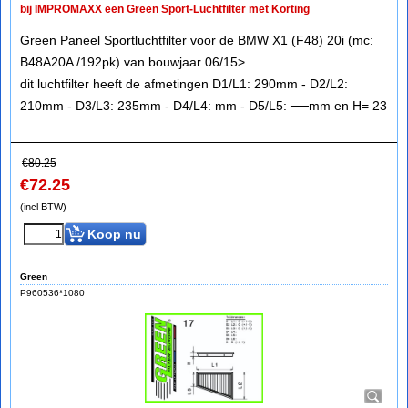
bij IMPROMAXX een Green Sport-Luchtfilter met Korting
Green Paneel Sportluchtfilter voor de BMW X1 (F48) 20i (mc:
B48A20A /192pk) van bouwjaar 06/15>
dit luchtfilter heeft de afmetingen D1/L1: 290mm - D2/L2:
210mm - D3/L3: 235mm - D4/L4: mm - D5/L5: ──mm en H= 23
€
80.25
€
72.25
(incl BTW)
Koop nu
Green
P960536*1080