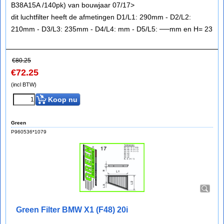
B38A15A /140pk) van bouwjaar 07/17>
dit luchtfilter heeft de afmetingen D1/L1: 290mm - D2/L2:
210mm - D3/L3: 235mm - D4/L4: mm - D5/L5: ──mm en H= 23
€
80.25
€
72.25
(incl BTW)
Koop nu
Green
P960536*1079
Green Filter BMW X1 (F48) 20i