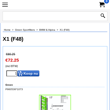
0
Home
>
Green Sportfilters
>
BMW & Alpina
>
X1 (F48)
X1 (F48)
€
80.25
€
72.25
(incl BTW)
Koop nu
Green
P960536*1073