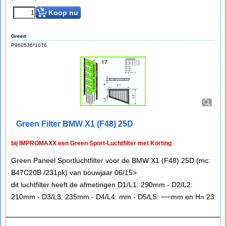
Koop nu
Green
P960536*1076
Green Filter BMW X1 (F48) 25D
bij IMPROMAXX een Green Sport-Luchtfilter met Korting
Green Paneel Sportluchtfilter voor de BMW X1 (F48) 25D (mc:
B47C20B /231pk) van bouwjaar 06/15>
dit luchtfilter heeft de afmetingen D1/L1: 290mm - D2/L2:
210mm - D3/L3: 235mm - D4/L4: mm - D5/L5: ──mm en H= 23