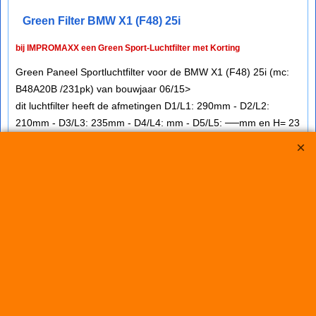
Green Filter BMW X1 (F48) 25i
bij IMPROMAXX een Green Sport-Luchtfilter met Korting
Green Paneel Sportluchtfilter voor de BMW X1 (F48) 25i (mc:
B48A20B /231pk) van bouwjaar 06/15>
dit luchtfilter heeft de afmetingen D1/L1: 290mm - D2/L2:
210mm - D3/L3: 235mm - D4/L4: mm - D5/L5: ──mm en H= 23
€
80.25
€
72.25
(incl BTW)
Koop nu
Green
P960536*1081