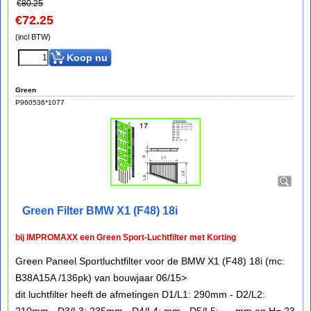
€
80.25
€
72.25
(incl BTW)
Koop nu
Green
P960536*1077
Green Filter BMW X1 (F48) 18i
bij IMPROMAXX een Green Sport-Luchtfilter met Korting
Green Paneel Sportluchtfilter voor de BMW X1 (F48) 18i (mc:
B38A15A /136pk) van bouwjaar 06/15>
dit luchtfilter heeft de afmetingen D1/L1: 290mm - D2/L2: