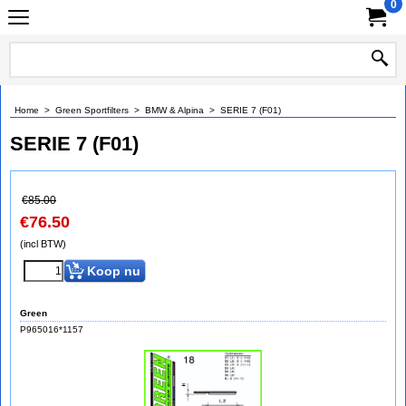
0
Home
>
Green Sportfilters
>
BMW & Alpina
>
SERIE 7 (F01)
SERIE 7 (F01)
€
85.00
€
76.50
(incl BTW)
Koop nu
Green
P965016*1157