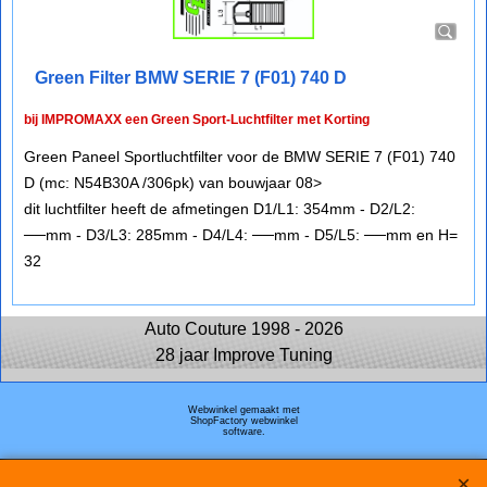
Green Filter BMW SERIE 7 (F01) 740 D
bij IMPROMAXX een Green Sport-Luchtfilter met Korting
Green Paneel Sportluchtfilter voor de BMW SERIE 7 (F01) 740
D (mc: N54B30A /306pk) van bouwjaar 08>
dit luchtfilter heeft de afmetingen D1/L1: 354mm - D2/L2:
──mm - D3/L3: 285mm - D4/L4: ──mm - D5/L5: ──mm en H=
32
Auto Couture 1998 - 2026
28 jaar Improve Tuning
Webwinkel gemaakt met
ShopFactory webwinkel
software.