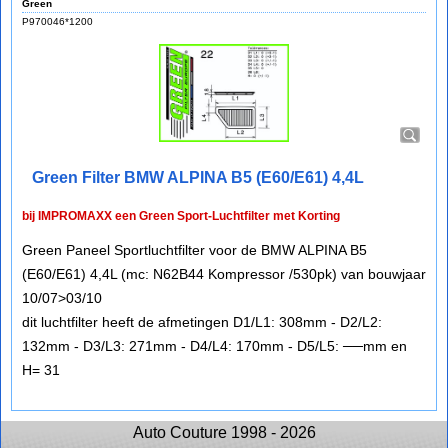
Green
P970046*1200
Green Filter BMW ALPINA B5 (E60/E61) 4,4L
bij IMPROMAXX een Green Sport-Luchtfilter met Korting
Green Paneel Sportluchtfilter voor de BMW ALPINA B5
(E60/E61) 4,4L (mc: N62B44 Kompressor /530pk) van bouwjaar
10/07>03/10
dit luchtfilter heeft de afmetingen D1/L1: 308mm - D2/L2:
132mm - D3/L3: 271mm - D4/L4: 170mm - D5/L5: ──mm en
H= 31
Auto Couture 1998 - 2026