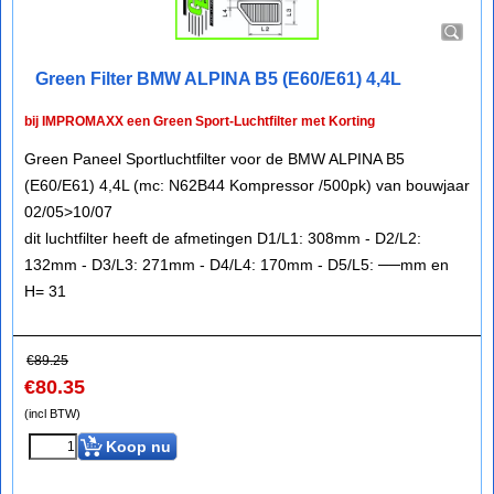
Green Filter BMW ALPINA B5 (E60/E61) 4,4L
bij IMPROMAXX een Green Sport-Luchtfilter met Korting
Green Paneel Sportluchtfilter voor de BMW ALPINA B5
(E60/E61) 4,4L (mc: N62B44 Kompressor /500pk) van bouwjaar
02/05>10/07
dit luchtfilter heeft de afmetingen D1/L1: 308mm - D2/L2:
132mm - D3/L3: 271mm - D4/L4: 170mm - D5/L5: ──mm en
H= 31
€
89.25
€
80.35
(incl BTW)
Koop nu