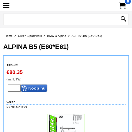
0
Home
>
Green Sportfilters
>
BMW & Alpina
>
ALPINA B5 (E60*E61)
ALPINA B5 (E60*E61)
€
89.25
€
80.35
(incl BTW)
Koop nu
Green
P970046*1199