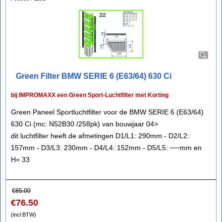
Green Filter BMW SERIE 6 (E63/64) 630 Ci
bij IMPROMAXX een Green Sport-Luchtfilter met Korting
Green Paneel Sportluchtfilter voor de BMW SERIE 6 (E63/64)
630 Ci (mc: N52B30 /258pk) van bouwjaar 04>
dit luchtfilter heeft de afmetingen D1/L1: 290mm - D2/L2:
157mm - D3/L3: 230mm - D4/L4: 152mm - D5/L5: ──mm en
H= 33
€
85.00
€
76.50
(incl BTW)