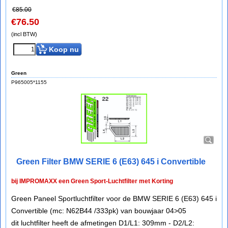
€
85.00
€
76.50
(incl BTW)
Koop nu
Green
P965005*1155
Green Filter BMW SERIE 6 (E63) 645 i Convertible
bij IMPROMAXX een Green Sport-Luchtfilter met Korting
Green Paneel Sportluchtfilter voor de BMW SERIE 6 (E63) 645 i
Convertible (mc: N62B44 /333pk) van bouwjaar 04>05
dit luchtfilter heeft de afmetingen D1/L1: 309mm - D2/L2: