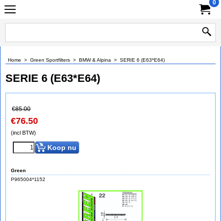
0
Home
>
Green Sportfilters
>
BMW & Alpina
>
SERIE 6 (E63*E64)
SERIE 6 (E63*E64)
€
85.00
€
76.50
(incl BTW)
Koop nu
Green
P965004*1152