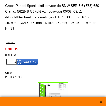
Green Paneel Sportluchtfilter voor de BMW SERIE 6 (E63) 650
Ci (mc: N62B48 /367pk) van bouwjaar 09/05>09/11
dit luchtfilter heeft de afmetingen D1/L1: 309mm - D2/L2:
157mm - D3/L3: 271mm - D4/L4: 182mm - D5/L5: ──mm en
H= 33
€
89.25
€
80.35
(incl BTW)
Koop nu
Green
P970046*1206