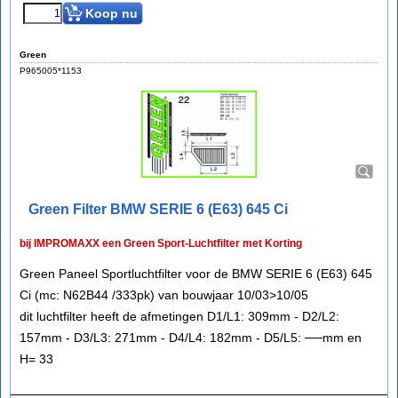
Koop nu
Green
P965005*1153
Green Filter BMW SERIE 6 (E63) 645 Ci
bij IMPROMAXX een Green Sport-Luchtfilter met Korting
Green Paneel Sportluchtfilter voor de BMW SERIE 6 (E63) 645
Ci (mc: N62B44 /333pk) van bouwjaar 10/03>10/05
dit luchtfilter heeft de afmetingen D1/L1: 309mm - D2/L2:
157mm - D3/L3: 271mm - D4/L4: 182mm - D5/L5: ──mm en
H= 33