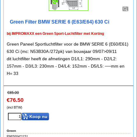
Green Filter BMW SERIE 6 (E63/E64) 630 Ci
bij IMPROMAXX een Green Sport-Luchtfilter met Korting
Green Paneel Sportluchtfilter voor de BMW SERIE 6 (E60/E61)
630 Ci (mc: N53B30A /272pk) van bouwjaar 09/07>09/11
dit luchtfilter heeft de afmetingen D1/L1: 290mm - D2/L2:
157mm - D3/L3: 230mm - D4/L4: 152mm - D5/L5: ──mm en
H= 33
€
85.00
€
76.50
(incl BTW)
Koop nu
Green
P965004*1151