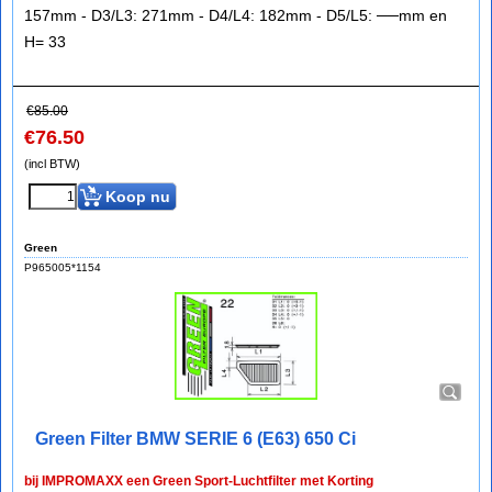
157mm - D3/L3: 271mm - D4/L4: 182mm - D5/L5: ──mm en
H= 33
€
85.00
€
76.50
(incl BTW)
Koop nu
Green
P965005*1154
Green Filter BMW SERIE 6 (E63) 650 Ci
bij IMPROMAXX een Green Sport-Luchtfilter met Korting