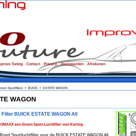
mprove Tuning
Contact
Privacy
Voorwaarden
Afrekenen
reen Sportfilters
>
BUICK
>
ESTATE WAGON
ATE WAGON
 Filter BUICK ESTATE WAGON All
ROMAXX een Green Sport-Luchtfilter met Korting
Rond Sportluchtfilter voor de BUICK ESTATE WAGON All