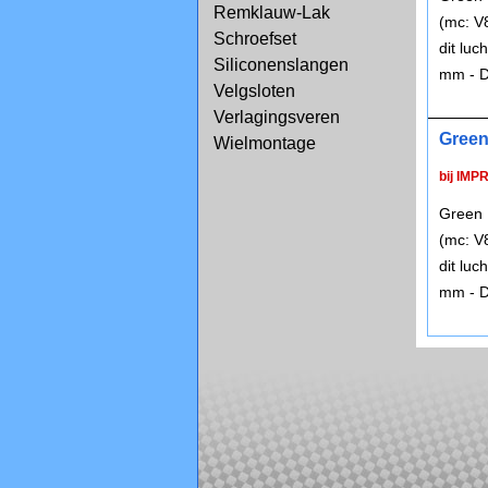
Remklauw-Lak
(mc: V
Schroefset
dit lu
Siliconenslangen
mm - D
Velgsloten
Verlagingsveren
Green
Wielmontage
bij IMP
Green 
(mc: V
dit lu
mm - D