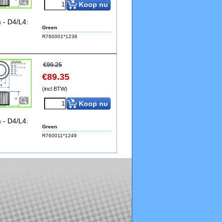
Koop nu
 - D4/L4:
Green
R760001*1238
€
99.25
€
89.35
(incl BTW)
Koop nu
 - D4/L4:
Green
R760011*1249