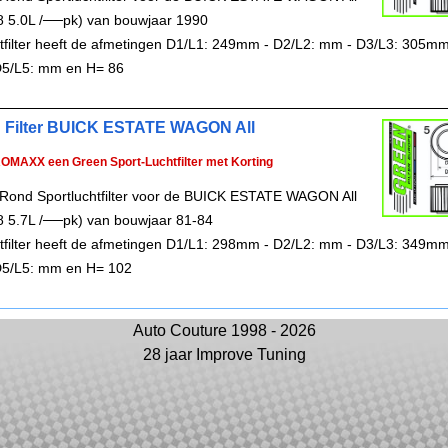
8 5.0L /──pk) van bouwjaar 1990
chtfilter heeft de afmetingen D1/L1: 249mm - D2/L2: mm - D3/L3: 305mm
5/L5: mm en H= 86
 Filter BUICK ESTATE WAGON All
ROMAXX een Green Sport-Luchtfilter met Korting
Rond Sportluchtfilter voor de BUICK ESTATE WAGON All
8 5.7L /──pk) van bouwjaar 81-84
chtfilter heeft de afmetingen D1/L1: 298mm - D2/L2: mm - D3/L3: 349mm
5/L5: mm en H= 102
Auto Couture 1998 - 2026
28 jaar Improve Tuning