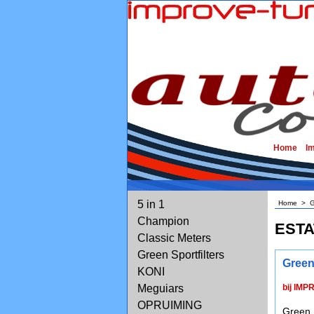
Home
I
5 in 1
Home
>
G
Champion
EST
Classic Meters
Green Sportfilters
Green
KONI
Meguiars
bij IMP
OPRUIMING
Green 