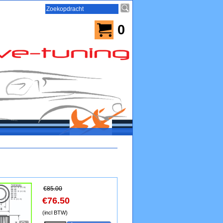
0
€
85.00
€
76.50
(incl BTW)