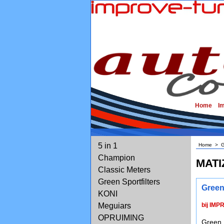
Home
I
5 in 1
Home
>
G
Champion
MATI
Classic Meters
Green Sportfilters
Green
KONI
Meguiars
bij IMP
OPRUIMING
Green 