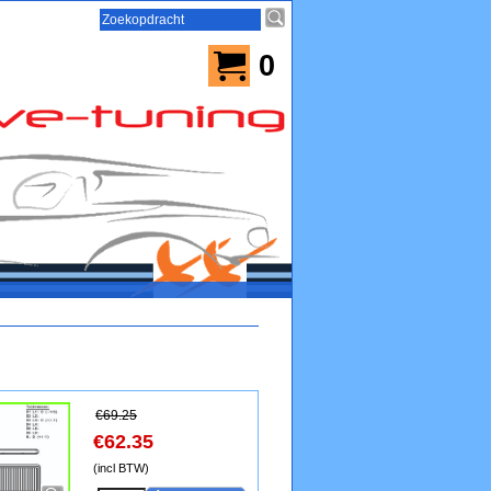
0
€
69.25
€
62.35
(incl BTW)