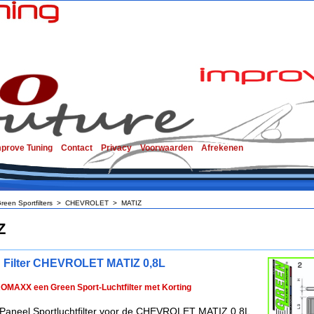
mprove Tuning
Contact
Privacy
Voorwaarden
Afrekenen
reen Sportfilters
>
CHEVROLET
>
MATIZ
Z
 Filter CHEVROLET MATIZ 0,8L
ROMAXX een Green Sport-Luchtfilter met Korting
Paneel Sportluchtfilter voor de CHEVROLET MATIZ 0,8L