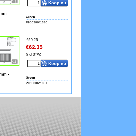
Koop nu
1mm -
Green
P950306*1330
€
69.25
€
62.35
(incl BTW)
Koop nu
1mm -
Green
P950306*1331