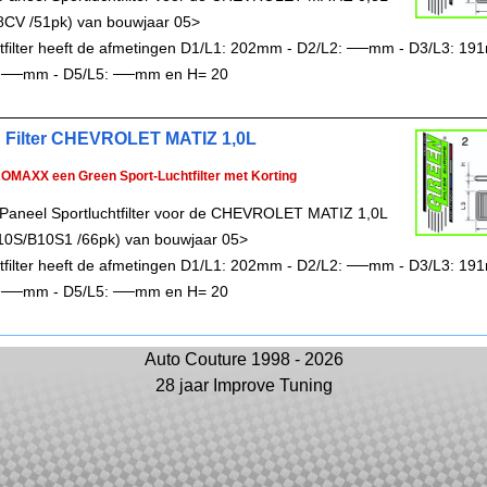
8CV /51pk) van bouwjaar 05>
chtfilter heeft de afmetingen D1/L1: 202mm - D2/L2: ──mm - D3/L3: 19
 ──mm - D5/L5: ──mm en H= 20
 Filter CHEVROLET MATIZ 1,0L
ROMAXX een Green Sport-Luchtfilter met Korting
Paneel Sportluchtfilter voor de CHEVROLET MATIZ 1,0L
10S/B10S1 /66pk) van bouwjaar 05>
chtfilter heeft de afmetingen D1/L1: 202mm - D2/L2: ──mm - D3/L3: 19
 ──mm - D5/L5: ──mm en H= 20
Auto Couture 1998 - 2026
28 jaar Improve Tuning