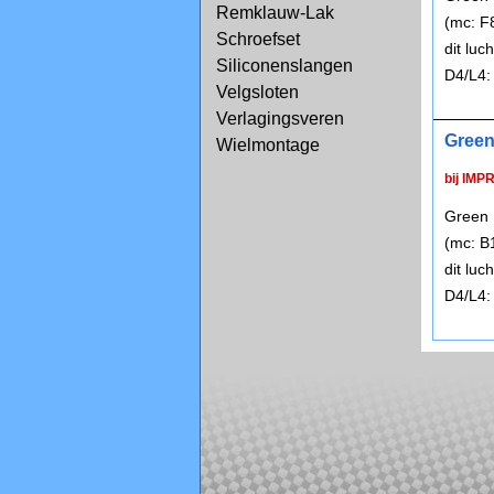
Remklauw-Lak
(mc: F
Schroefset
dit lu
Siliconenslangen
D4/L4:
Velgsloten
Verlagingsveren
Green
Wielmontage
bij IMP
Green 
(mc: B
dit lu
D4/L4: