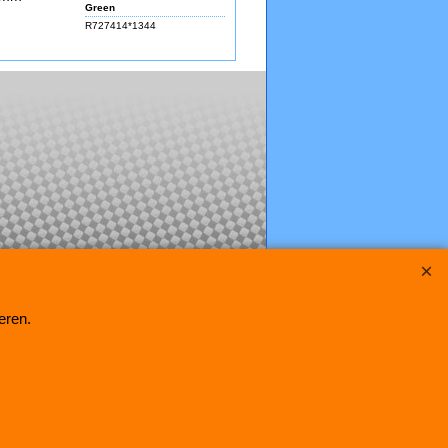
Green
R727414*1344
eren.