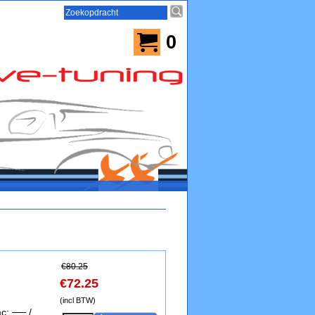
0
€
80.25
€
72.25
(incl BTW)
c: ── /