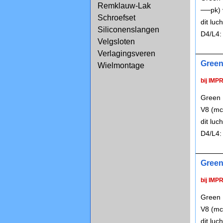
Remklauw-Lak
──pk) 
Schroefset
dit lu
Siliconenslangen
D4/L4
Velgsloten
Verlagingsveren
Green
Wielmontage
bij IMP
Green 
V8 (mc
dit lu
D4/L4
Green
bij IMP
Green 
V8 (mc
dit lu