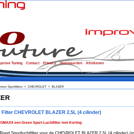
mprove Tuning
Contact
Privacy
Voorwaarden
Afrekenen
reen Sportfilters
>
CHEVROLET
>
BLAZER
ZER
 Filter CHEVROLET BLAZER 2,5L (4 cilinder)
ROMAXX een Green Sport-Luchtfilter met Korting
Rond Sportluchtfilter voor de CHEVROLET BLAZER 2,5L (4 cilinder) (m