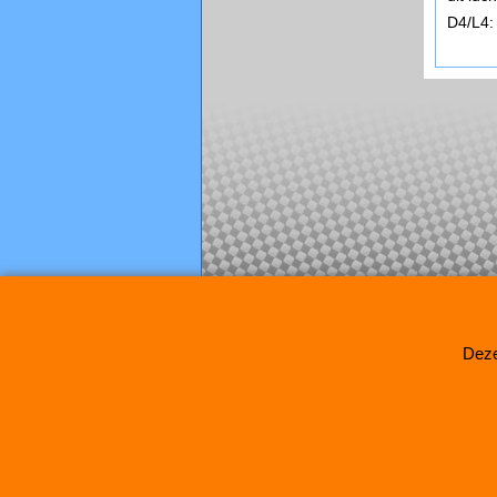
D4/L4
Deze