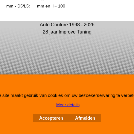
: ──mm - D5/L5: ──mm en H= 100
Auto Couture 1998 - 2026
28 jaar Improve Tuning
Webwinkel gemaakt met
ShopFactory webwinkel
software.
 site maakt gebruik van cookies om uw bezoekerservaring te verbet
Meer details
Accepteren
Afmelden