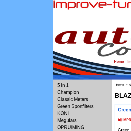
Home
I
5 in 1
Home
>
G
Champion
BLA
Classic Meters
Green Sportfilters
Green
KONI
Meguiars
bij IMP
OPRUIMING
Green 