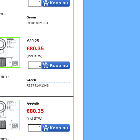
Koop nu
m -
Green
R110180*1334
€
89.25
€
80.35
(incl BTW)
Koop nu
3mm -
Green
R727414*1343
€
89.25
€
80.35
(incl BTW)
Koop nu
3mm -