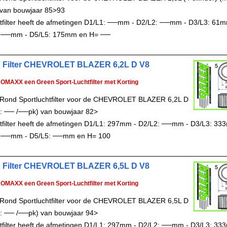
van bouwjaar 85>93
chtfilter heeft de afmetingen D1/L1: ──mm - D2/L2: ──mm - D3/L3: 61m
: ──mm - D5/L5: 175mm en H= ──
 Filter CHEVROLET BLAZER 6,2L D V8
ROMAXX een Green Sport-Luchtfilter met Korting
Rond Sportluchtfilter voor de CHEVROLET BLAZER 6,2L D
: ── /──pk) van bouwjaar 82>
chtfilter heeft de afmetingen D1/L1: 297mm - D2/L2: ──mm - D3/L3: 33
: ──mm - D5/L5: ──mm en H= 100
 Filter CHEVROLET BLAZER 6,5L D V8
ROMAXX een Green Sport-Luchtfilter met Korting
Rond Sportluchtfilter voor de CHEVROLET BLAZER 6,5L D
: ── /──pk) van bouwjaar 94>
chtfilter heeft de afmetingen D1/L1: 297mm - D2/L2: ──mm - D3/L3: 33