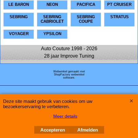
LE BARON
NEON
PACIFICA
PT CRUISER
SEBRING
SEBRING
SEBRING
STRATUS
CABRIOLET
COUPE
VOYAGER
YPSILON
Auto Couture 1998 - 2026
28 jaar Improve Tuning
Webwinkel gemaakt met
ShopFactory webwinkel
software.
Deze site maakt gebruik van cookies om uw
bezoekerservaring te verbeteren.
Meer details
Accepteren
Afmelden