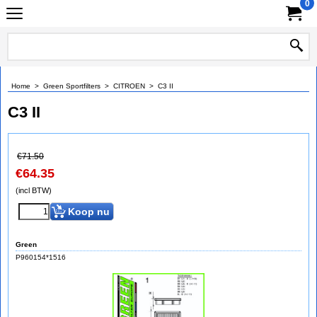
0
Home
>
Green Sportfilters
>
CITROEN
>
C3 II
C3 II
€
71.50
€
64.35
(incl BTW)
Koop nu
Green
P960154*1516