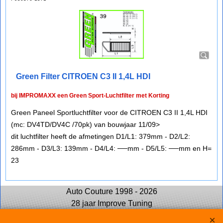
Green Filter CITROEN C3 II 1,4L HDI
bij IMPROMAXX een Green Sport-Luchtfilter met Korting
Green Paneel Sportluchtfilter voor de CITROEN C3 II 1,4L HDI
(mc: DV4TD/DV4C /70pk) van bouwjaar 11/09>
dit luchtfilter heeft de afmetingen D1/L1: 379mm - D2/L2:
286mm - D3/L3: 139mm - D4/L4: ──mm - D5/L5: ──mm en H=
23
Auto Couture 1998 - 2026
28 jaar Improve Tuning