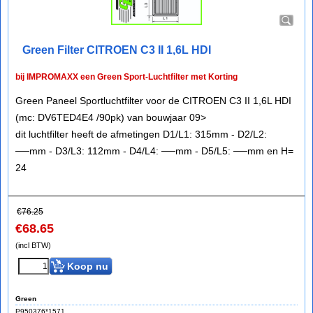
Green Filter CITROEN C3 II 1,6L HDI
bij IMPROMAXX een Green Sport-Luchtfilter met Korting
Green Paneel Sportluchtfilter voor de CITROEN C3 II 1,6L HDI
(mc: DV6TED4E4 /90pk) van bouwjaar 09>
dit luchtfilter heeft de afmetingen D1/L1: 315mm - D2/L2:
──mm - D3/L3: 112mm - D4/L4: ──mm - D5/L5: ──mm en H=
24
€
76.25
€
68.65
(incl BTW)
Koop nu
Green
P950376*1571