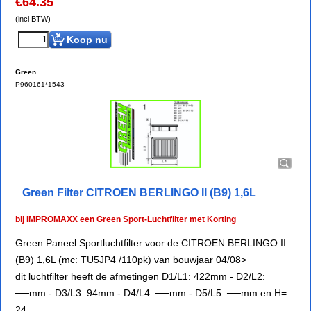
€
64.35
(incl BTW)
Koop nu
Green
P960161*1543
Green Filter CITROEN BERLINGO II (B9) 1,6L
bij IMPROMAXX een Green Sport-Luchtfilter met Korting
Green Paneel Sportluchtfilter voor de CITROEN BERLINGO II
(B9) 1,6L (mc: TU5JP4 /110pk) van bouwjaar 04/08>
dit luchtfilter heeft de afmetingen D1/L1: 422mm - D2/L2:
──mm - D3/L3: 94mm - D4/L4: ──mm - D5/L5: ──mm en H=
24