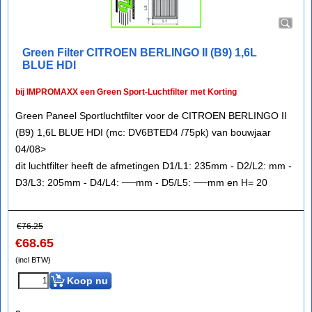
Green Filter CITROEN BERLINGO II (B9) 1,6L
BLUE HDI
bij IMPROMAXX een Green Sport-Luchtfilter met Korting
Green Paneel Sportluchtfilter voor de CITROEN BERLINGO II
(B9) 1,6L BLUE HDI (mc: DV6BTED4 /75pk) van bouwjaar
04/08>
dit luchtfilter heeft de afmetingen D1/L1: 235mm - D2/L2: mm -
D3/L3: 205mm - D4/L4: ──mm - D5/L5: ──mm en H= 20
€
76.25
€
68.65
(incl BTW)
Koop nu