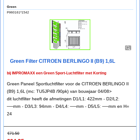
Green
P960161*1542
Green Filter CITROEN BERLINGO II (B9) 1,6L
bij IMPROMAXX een Green Sport-Luchtfilter met Korting
Green Paneel Sportluchtfilter voor de CITROEN BERLINGO II
(B9) 1,6L (mc: TU5JP4B /90pk) van bouwjaar 04/08>
dit luchtfilter heeft de afmetingen D1/L1: 422mm - D2/L2:
──mm - D3/L3: 94mm - D4/L4: ──mm - D5/L5: ──mm en H=
24
€
71.50