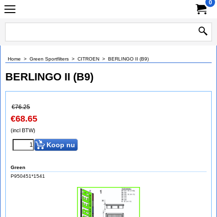
0
Home
>
Green Sportfilters
>
CITROEN
>
BERLINGO II (B9)
BERLINGO II (B9)
€
76.25
€
68.65
(incl BTW)
Koop nu
Green
P950451*1541