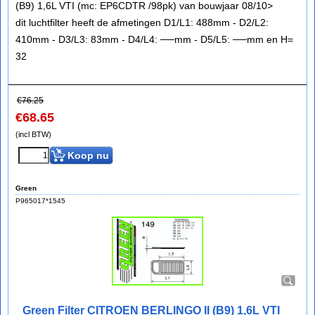
(B9) 1,6L VTI (mc: EP6CDTR /98pk) van bouwjaar 08/10>
dit luchtfilter heeft de afmetingen D1/L1: 488mm - D2/L2:
410mm - D3/L3: 83mm - D4/L4: ──mm - D5/L5: ──mm en H=
32
€
76.25
€
68.65
(incl BTW)
Koop nu
Green
P965017*1545
Green Filter CITROEN BERLINGO II (B9) 1,6L VTI