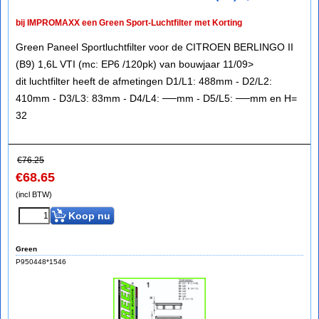
bij IMPROMAXX een Green Sport-Luchtfilter met Korting
Green Paneel Sportluchtfilter voor de CITROEN BERLINGO II
(B9) 1,6L VTI (mc: EP6 /120pk) van bouwjaar 11/09>
dit luchtfilter heeft de afmetingen D1/L1: 488mm - D2/L2:
410mm - D3/L3: 83mm - D4/L4: ──mm - D5/L5: ──mm en H=
32
€
76.25
€
68.65
(incl BTW)
Koop nu
Green
P950448*1546