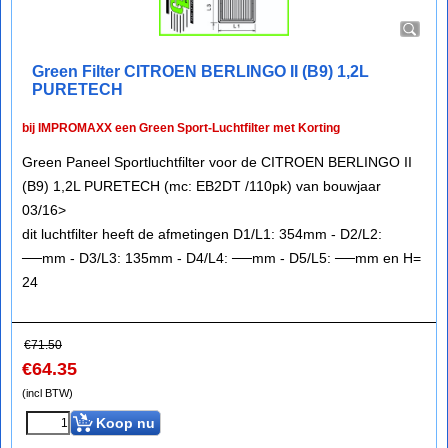
Green Filter CITROEN BERLINGO II (B9) 1,2L
PURETECH
bij IMPROMAXX een Green Sport-Luchtfilter met Korting
Green Paneel Sportluchtfilter voor de CITROEN BERLINGO II
(B9) 1,2L PURETECH (mc: EB2DT /110pk) van bouwjaar
03/16>
dit luchtfilter heeft de afmetingen D1/L1: 354mm - D2/L2:
──mm - D3/L3: 135mm - D4/L4: ──mm - D5/L5: ──mm en H=
24
€
71.50
€
64.35
(incl BTW)
Koop nu