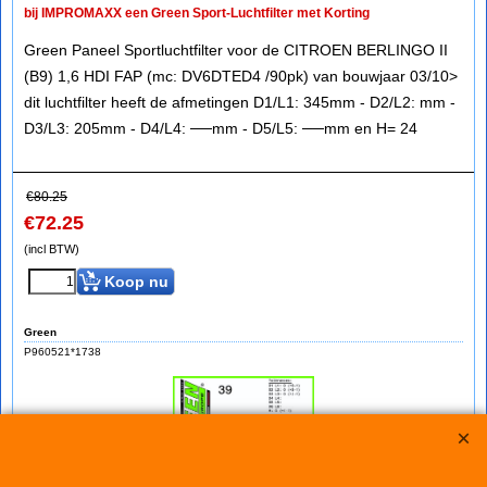
bij IMPROMAXX een Green Sport-Luchtfilter met Korting
Green Paneel Sportluchtfilter voor de CITROEN BERLINGO II
(B9) 1,6 HDI FAP (mc: DV6DTED4 /90pk) van bouwjaar 03/10>
dit luchtfilter heeft de afmetingen D1/L1: 345mm - D2/L2: mm -
D3/L3: 205mm - D4/L4: ──mm - D5/L5: ──mm en H= 24
€
80.25
€
72.25
(incl BTW)
Koop nu
Green
P960521*1738