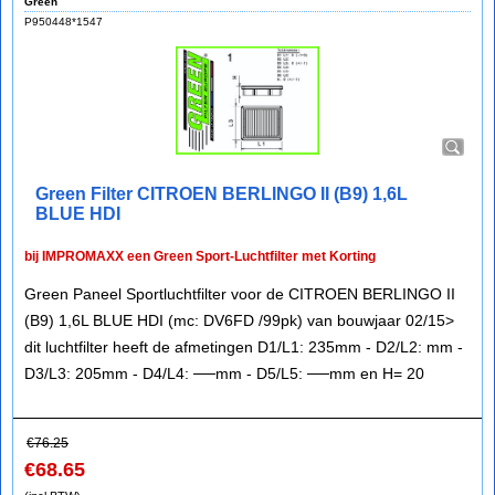
Green
P950448*1547
Green Filter CITROEN BERLINGO II (B9) 1,6L
BLUE HDI
bij IMPROMAXX een Green Sport-Luchtfilter met Korting
Green Paneel Sportluchtfilter voor de CITROEN BERLINGO II
(B9) 1,6L BLUE HDI (mc: DV6FD /99pk) van bouwjaar 02/15>
dit luchtfilter heeft de afmetingen D1/L1: 235mm - D2/L2: mm -
D3/L3: 205mm - D4/L4: ──mm - D5/L5: ──mm en H= 20
€
76.25
€
68.65