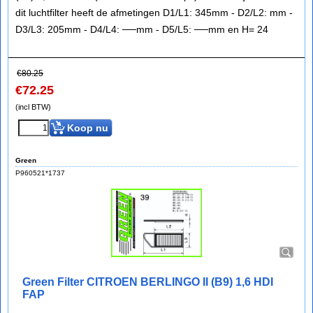
dit luchtfilter heeft de afmetingen D1/L1: 345mm - D2/L2: mm -
D3/L3: 205mm - D4/L4: ──mm - D5/L5: ──mm en H= 24
€
80.25
€
72.25
(incl BTW)
Koop nu
Green
P960521*1737
Green Filter CITROEN BERLINGO II (B9) 1,6 HDI
FAP