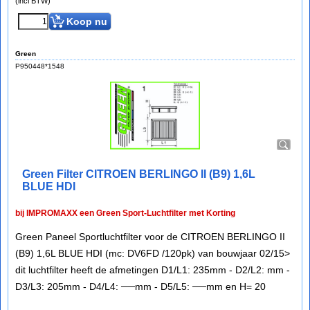
(incl BTW)
Koop nu
Green
P950448*1548
Green Filter CITROEN BERLINGO II (B9) 1,6L
BLUE HDI
bij IMPROMAXX een Green Sport-Luchtfilter met Korting
Green Paneel Sportluchtfilter voor de CITROEN BERLINGO II
(B9) 1,6L BLUE HDI (mc: DV6FD /120pk) van bouwjaar 02/15>
dit luchtfilter heeft de afmetingen D1/L1: 235mm - D2/L2: mm -
D3/L3: 205mm - D4/L4: ──mm - D5/L5: ──mm en H= 20