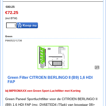
€
80.25
€
72.25
(incl BTW)
Koop nu
Green
P960521*1736
Green Filter CITROEN BERLINGO II (B9) 1,6 HDI
FAP
bij IMPROMAXX een Green Sport-Luchtfilter met Korting
Green Paneel Sportluchtfilter voor de CITROEN BERLINGO II
(B9) 1,6 HDI FAP (mc: DV6ETED4 /75pk) van bouwjaar 08>