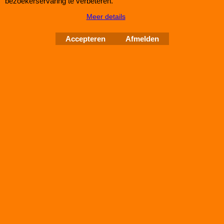
bezoekerservaring te verbeteren.
Meer details
Accepteren
Afmelden
Green Filter CITROEN BERLINGO II (B9) 1,6 HDI
FAP
bij IMPROMAXX een Green Sport-Luchtfilter met Korting
Green Paneel Sportluchtfilter voor de CITROEN BERLINGO II
(B9) 1,6 HDI FAP (mc: DV6C /110pk) van bouwjaar 03/10>
dit luchtfilter heeft de afmetingen D1/L1: 345mm - D2/L2: mm -
D3/L3: 205mm - D4/L4: ──mm - D5/L5: ──mm en H= 24
Auto Couture 1998 - 2026
28 jaar Improve Tuning
Webwinkel gemaakt met
ShopFactory webwinkel
software.