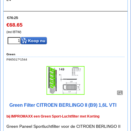
€
76.25
€
68.65
(incl BTW)
Koop nu
Green
P965017*1544
Green Filter CITROEN BERLINGO II (B9) 1,6L VTI
bij IMPROMAXX een Green Sport-Luchtfilter met Korting
Green Paneel Sportluchtfilter voor de CITROEN BERLINGO II