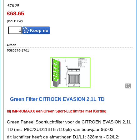
€
76.25
€
68.65
(incl BTW)
Koop nu
Green
P585279*1701
Green Filter CITROEN EVASION 2,1L TD
bij IMPROMAXX een Green Sport-Luchtfilter met Korting
Green Paneel Sportluchtfilter voor de CITROEN EVASION 2,1L
TD (mc: P8C/XUD11BTE /110pk) van bouwjaar 96>03
dit luchtfilter heeft de afmetingen D1/L1: 328mm - D2/L2: