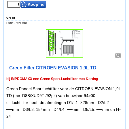
Koop nu
Green
P585279*1700
Green Filter CITROEN EVASION 1,9L TD
bij IMPROMAXX een Green Sport-Luchtfilter met Korting
Green Paneel Sportluchtfilter voor de CITROEN EVASION 1,9L
TD (mc: D8B/XUD9T /92pk) van bouwjaar 94>00
dit luchtfilter heeft de afmetingen D1/L1: 328mm - D2/L2:
──mm - D3/L3: 154mm - D4/L4: ──mm - D5/L5: ──mm en H=
24