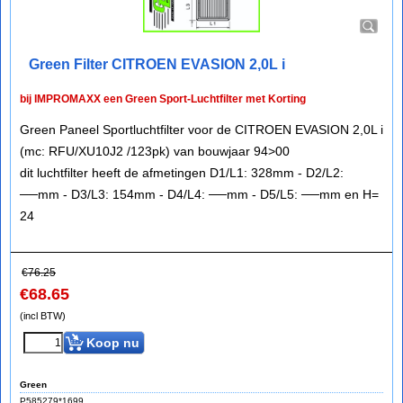
Green Filter CITROEN EVASION 2,0L i
bij IMPROMAXX een Green Sport-Luchtfilter met Korting
Green Paneel Sportluchtfilter voor de CITROEN EVASION 2,0L i
(mc: RFU/XU10J2 /123pk) van bouwjaar 94>00
dit luchtfilter heeft de afmetingen D1/L1: 328mm - D2/L2:
──mm - D3/L3: 154mm - D4/L4: ──mm - D5/L5: ──mm en H=
24
€
76.25
€
68.65
(incl BTW)
Koop nu
Green
P585279*1699