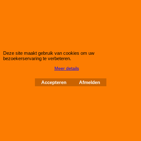
Green Paneel Sportluchtfilter voor de CITROEN EVASION 2,0L
HDI (mc: DW10ATED /110pk) van bouwjaar 99>03
dit luchtfilter heeft de afmetingen D1/L1: 328mm - D2/L2:
──mm - D3/L3: 154mm - D4/L4: ──mm - D5/L5: ──mm en H=
24
Deze site maakt gebruik van cookies om uw
Auto Couture 1998 - 2026
bezoekerservaring te verbeteren.
28 jaar Improve Tuning
Meer details
Webwinkel gemaakt met
Accepteren
Afmelden
ShopFactory webwinkel
software.