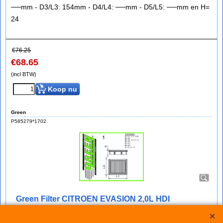
──mm - D3/L3: 154mm - D4/L4: ──mm - D5/L5: ──mm en H=
24
€
76.25
€
68.65
(incl BTW)
Koop nu
Green
P585279*1702
Green Filter CITROEN EVASION 2,0L HDI
bij IMPROMAXX een Green Sport-Luchtfilter met Korting