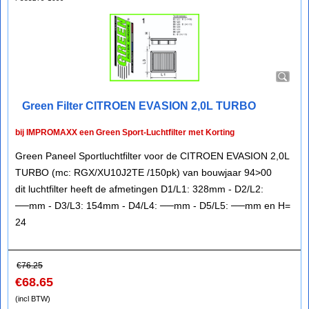
Green Filter CITROEN EVASION 2,0L TURBO
bij IMPROMAXX een Green Sport-Luchtfilter met Korting
Green Paneel Sportluchtfilter voor de CITROEN EVASION 2,0L
TURBO (mc: RGX/XU10J2TE /150pk) van bouwjaar 94>00
dit luchtfilter heeft de afmetingen D1/L1: 328mm - D2/L2:
──mm - D3/L3: 154mm - D4/L4: ──mm - D5/L5: ──mm en H=
24
€
76.25
€
68.65
(incl BTW)