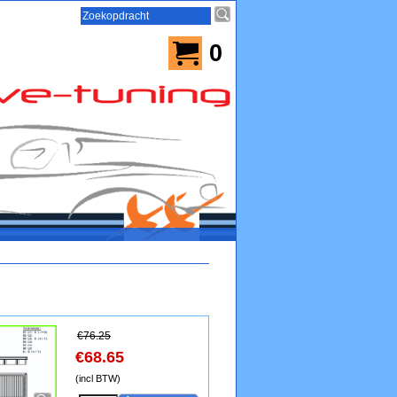
0
€
76.25
€
68.65
(incl BTW)