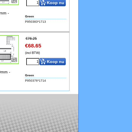
Koop nu
4mm -
Green
P950383*1713
€
76.25
€
68.65
(incl BTW)
Koop nu
39mm -
Green
P950376*1714