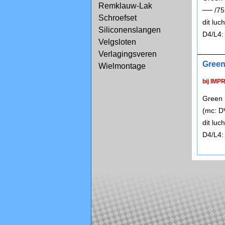
Remklauw-Lak
── /75
Schroefset
dit lu
Siliconenslangen
D4/L4:
Velgsloten
Verlagingsveren
Green
Wielmontage
bij IMP
Green 
(mc: D
dit lu
D4/L4: