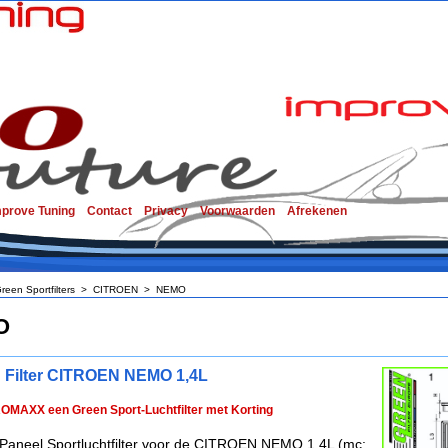
mprove Tuning
Contact
Privacy
Voorwaarden
Afrekenen
reen Sportfilters
>
CITROEN
>
NEMO
O
 Filter CITROEN NEMO 1,4L
ROMAXX een Green Sport-Luchtfilter met Korting
Paneel Sportluchtfilter voor de CITROEN NEMO 1,4L (mc: