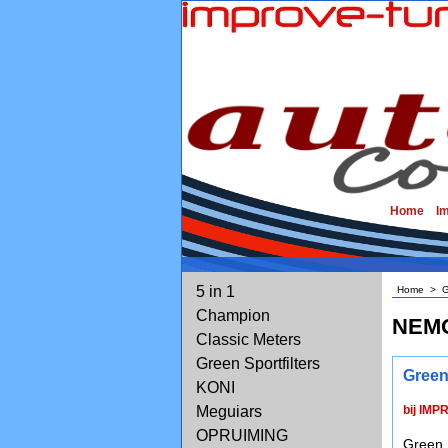
Home
I
5 in 1
Home
>
G
Champion
NEM
Classic Meters
Green Sportfilters
Green
KONI
Meguiars
bij IMP
OPRUIMING
Green 