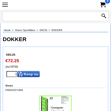
0
Home
>
Green Sportfilters
>
DACIA
>
DOKKER
DOKKER
€
80.25
€
72.25
(incl BTW)
Koop nu
Green
P965020*1869