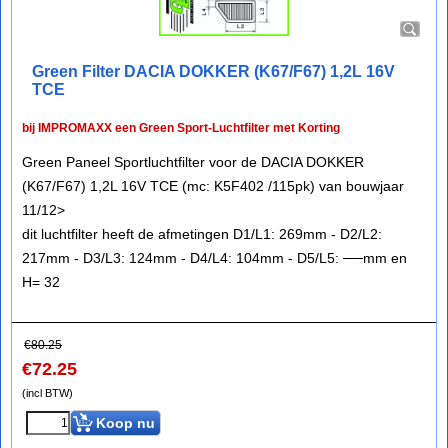
Green Filter DACIA DOKKER (K67/F67) 1,2L 16V
TCE
bij IMPROMAXX een Green Sport-Luchtfilter met Korting
Green Paneel Sportluchtfilter voor de DACIA DOKKER
(K67/F67) 1,2L 16V TCE (mc: K5F402 /115pk) van bouwjaar
11/12>
dit luchtfilter heeft de afmetingen D1/L1: 269mm - D2/L2:
217mm - D3/L3: 124mm - D4/L4: 104mm - D5/L5: ──mm en
H= 32
€
80.25
€
72.25
(incl BTW)
Koop nu