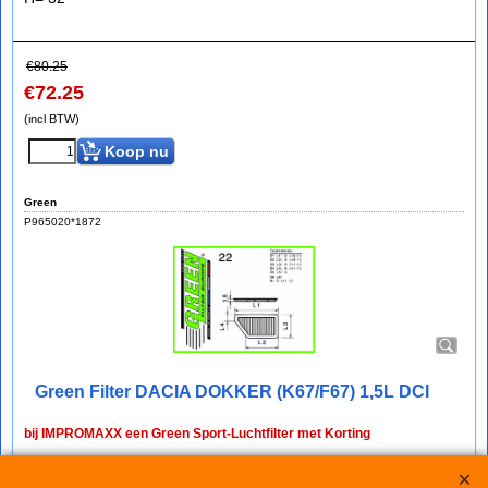
€
80.25
€
72.25
(incl BTW)
Koop nu
Green
P965020*1872
Green Filter DACIA DOKKER (K67/F67) 1,5L DCI
bij IMPROMAXX een Green Sport-Luchtfilter met Korting
Green Paneel Sportluchtfilter voor de DACIA DOKKER