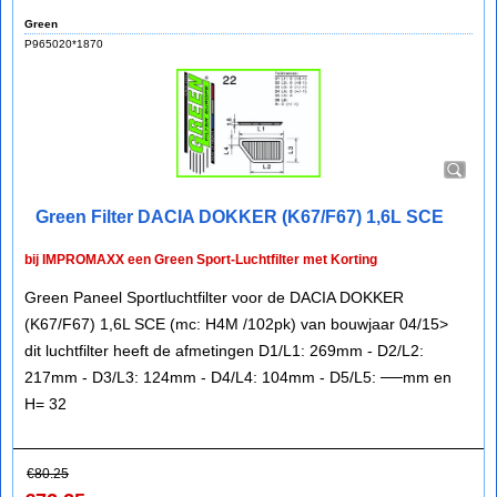
Green
P965020*1870
Green Filter DACIA DOKKER (K67/F67) 1,6L SCE
bij IMPROMAXX een Green Sport-Luchtfilter met Korting
Green Paneel Sportluchtfilter voor de DACIA DOKKER
(K67/F67) 1,6L SCE (mc: H4M /102pk) van bouwjaar 04/15>
dit luchtfilter heeft de afmetingen D1/L1: 269mm - D2/L2:
217mm - D3/L3: 124mm - D4/L4: 104mm - D5/L5: ──mm en
H= 32
€
80.25