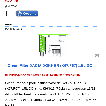
€
72.25
(incl BTW)
Koop nu
Green
P965020*1871
Green Filter DACIA DOKKER (K67/F67) 1,5L DCI
bij IMPROMAXX een Green Sport-Luchtfilter met Korting
Green Paneel Sportluchtfilter voor de DACIA DOKKER
(K67/F67) 1,5L DCI (mc: K9K612 /75pk) van bouwjaar 11/12>
dit luchtfilter heeft de afmetingen D1/L1: 269mm - D2/L2:
217mm - D3/L3: 124mm - D4/L4: 104mm - D5/L5: ──mm en
H= 32