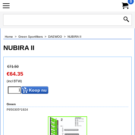
0
Home
>
Green Sportfilters
>
DAEWOO
>
NUBIRA II
NUBIRA II
€
71.50
€
64.35
(incl BTW)
Koop nu
Green
P950305*1924