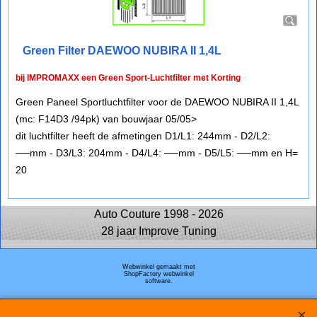
Green Filter DAEWOO NUBIRA II 1,4L
bij IMPROMAXX een Green Sport-Luchtfilter met Korting
Green Paneel Sportluchtfilter voor de DAEWOO NUBIRA II 1,4L
(mc: F14D3 /94pk) van bouwjaar 05/05>
dit luchtfilter heeft de afmetingen D1/L1: 244mm - D2/L2:
──mm - D3/L3: 204mm - D4/L4: ──mm - D5/L5: ──mm en H=
20
Auto Couture 1998 - 2026
28 jaar Improve Tuning
Webwinkel gemaakt met
ShopFactory webwinkel
software.