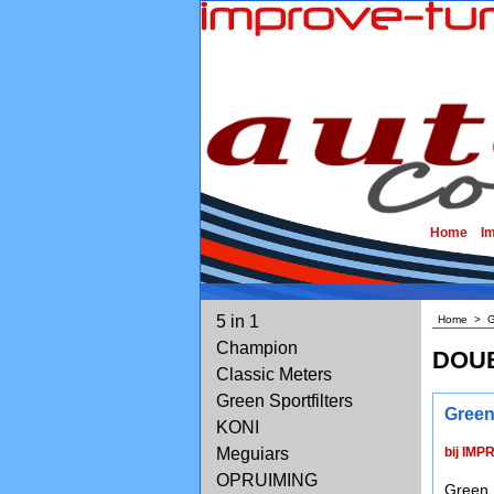
Home
I
5 in 1
Home
>
G
Champion
DOUB
Classic Meters
Green Sportfilters
Green
KONI
Meguiars
bij IMP
OPRUIMING
Green 