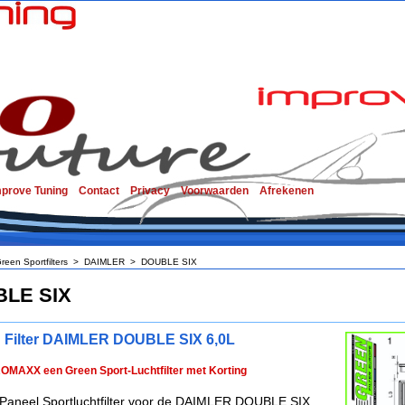
mprove Tuning
Contact
Privacy
Voorwaarden
Afrekenen
reen Sportfilters
>
DAIMLER
>
DOUBLE SIX
LE SIX
 Filter DAIMLER DOUBLE SIX 6,0L
ROMAXX een Green Sport-Luchtfilter met Korting
Paneel Sportluchtfilter voor de DAIMLER DOUBLE SIX