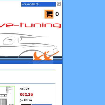
0
€
69.25
€
62.35
(incl BTW)