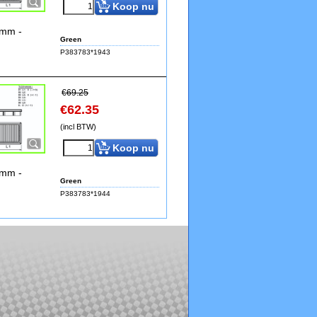
Koop nu
2mm -
Green
P383783*1943
€
69.25
€
62.35
(incl BTW)
Koop nu
2mm -
Green
P383783*1944