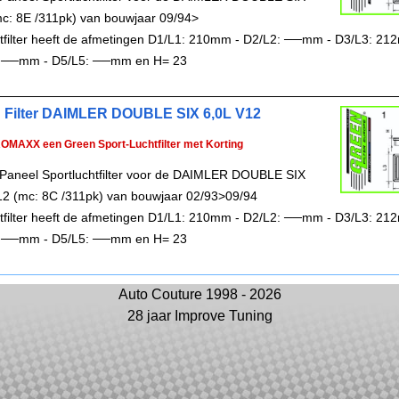
mc: 8E /311pk) van bouwjaar 09/94>
chtfilter heeft de afmetingen D1/L1: 210mm - D2/L2: ──mm - D3/L3: 21
 ──mm - D5/L5: ──mm en H= 23
 Filter DAIMLER DOUBLE SIX 6,0L V12
ROMAXX een Green Sport-Luchtfilter met Korting
Paneel Sportluchtfilter voor de DAIMLER DOUBLE SIX
12 (mc: 8C /311pk) van bouwjaar 02/93>09/94
chtfilter heeft de afmetingen D1/L1: 210mm - D2/L2: ──mm - D3/L3: 21
 ──mm - D5/L5: ──mm en H= 23
Auto Couture 1998 - 2026
28 jaar Improve Tuning