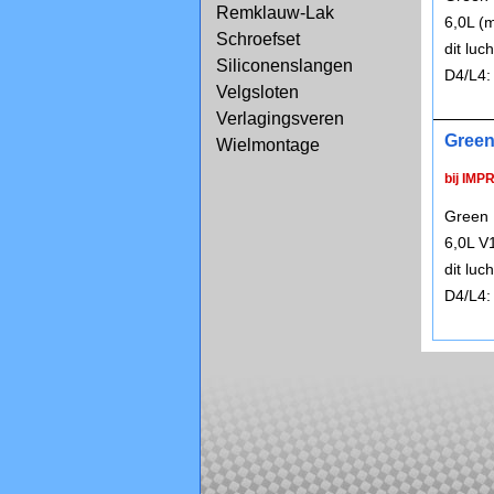
Remklauw-Lak
6,0L (
Schroefset
dit lu
Siliconenslangen
D4/L4:
Velgsloten
Verlagingsveren
Green
Wielmontage
bij IMP
Green 
6,0L V
dit lu
D4/L4: