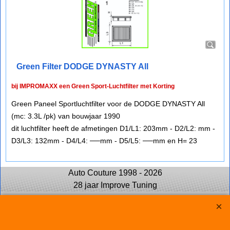
Green Filter DODGE DYNASTY All
bij IMPROMAXX een Green Sport-Luchtfilter met Korting
Green Paneel Sportluchtfilter voor de DODGE DYNASTY All
(mc: 3.3L /pk) van bouwjaar 1990
dit luchtfilter heeft de afmetingen D1/L1: 203mm - D2/L2: mm -
D3/L3: 132mm - D4/L4: ──mm - D5/L5: ──mm en H= 23
Auto Couture 1998 - 2026
28 jaar Improve Tuning
Webwinkel gemaakt met
ShopFactory webwinkel
software.