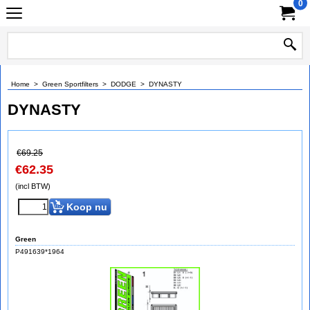
0
Home
>
Green Sportfilters
>
DODGE
>
DYNASTY
DYNASTY
€
69.25
€
62.35
(incl BTW)
Koop nu
Green
P491639*1964