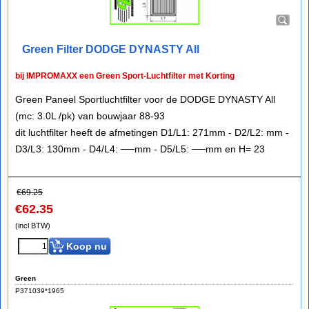
Green Filter DODGE DYNASTY All
bij IMPROMAXX een Green Sport-Luchtfilter met Korting
Green Paneel Sportluchtfilter voor de DODGE DYNASTY All
(mc: 3.0L /pk) van bouwjaar 88-93
dit luchtfilter heeft de afmetingen D1/L1: 271mm - D2/L2: mm -
D3/L3: 130mm - D4/L4: ──mm - D5/L5: ──mm en H= 23
€
69.25
€
62.35
(incl BTW)
Koop nu
Green
P371039*1965