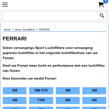
0
Home
>
Green Sportfilters
>
FERRARI
FERRARI
Green vervangings Sport Luchtfilters voor vervanging
papieren luchtfilter in het originele luchtfilterhuis van uw
Ferrari.
Geef uw Ferrari meer lucht en performance met een luchtfilter
van Green.
Kies hieronder uw model Ferrari:
208
288 GTO
308
328
348
F355
400
456