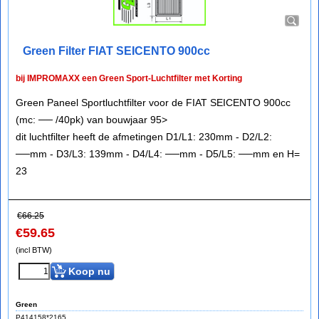
Green Filter FIAT SEICENTO 900cc
bij IMPROMAXX een Green Sport-Luchtfilter met Korting
Green Paneel Sportluchtfilter voor de FIAT SEICENTO 900cc
(mc: ── /40pk) van bouwjaar 95>
dit luchtfilter heeft de afmetingen D1/L1: 230mm - D2/L2:
──mm - D3/L3: 139mm - D4/L4: ──mm - D5/L5: ──mm en H=
23
€
66.25
€
59.65
(incl BTW)
Koop nu
Green
P414158*2165