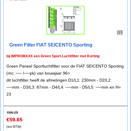
Green Filter FIAT SEICENTO Sporting
bij IMPROMAXX een Green Sport-Luchtfilter met Korting
Green Paneel Sportluchtfilter voor de FIAT SEICENTO Sporting
(mc: ── /──pk) van bouwjaar 96>
dit luchtfilter heeft de afmetingen D1/L1: 230mm - D2/L2:
──mm - D3/L3: 87mm - D4/L4: ──mm - D5/L5: ──mm en H=
23
€
66.25
€
59.65
(incl BTW)