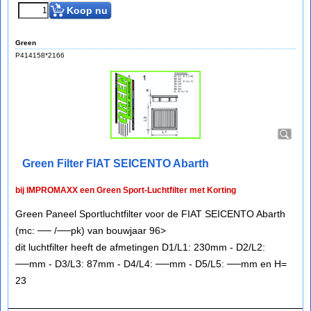
Koop nu
Green
P414158*2166
Green Filter FIAT SEICENTO Abarth
bij IMPROMAXX een Green Sport-Luchtfilter met Korting
Green Paneel Sportluchtfilter voor de FIAT SEICENTO Abarth
(mc: ── /──pk) van bouwjaar 96>
dit luchtfilter heeft de afmetingen D1/L1: 230mm - D2/L2:
──mm - D3/L3: 87mm - D4/L4: ──mm - D5/L5: ──mm en H=
23