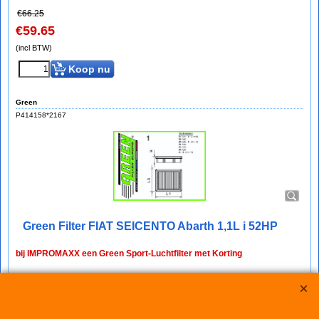
€
66.25
€
59.65
(incl BTW)
Koop nu
Green
P414158*2167
Green Filter FIAT SEICENTO Abarth 1,1L i 52HP
bij IMPROMAXX een Green Sport-Luchtfilter met Korting
Green Paneel Sportluchtfilter voor de FIAT SEICENTO Abarth
1,1L i 52HP (mc: ── /52pk) van bouwjaar 00>
dit luchtfilter heeft de afmetingen D1/L1: 230mm - D2/L2: