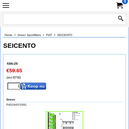
0
Home
>
Green Sportfilters
>
FIAT
>
SEICENTO
SEICENTO
€
66.25
€
59.65
(incl BTW)
Koop nu
Green
P401643*2091