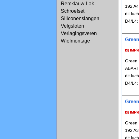
Remklauw-Lak
192 A4
Schroefset
dit lu
Siliconenslangen
D4/L4:
Velgsloten
Verlagingsveren
Green
Wielmontage
bij IMP
Green 
ABARTH
dit lu
D4/L4:
Green
bij IMP
Green 
192 A3
dit lu