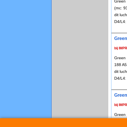
Green 
(mc: 9
dit lu
D4/L4:
Green
bij IMP
Green 
188 A5
dit lu
D4/L4:
Green
bij IMP
Green 
843A10