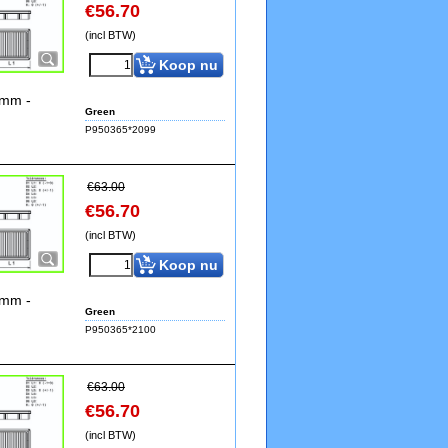
€
56.70
(incl BTW)
Koop nu
9mm -
Green
P950365*2099
€
63.00
€
56.70
(incl BTW)
Koop nu
9mm -
Green
P950365*2100
€
63.00
€
56.70
(incl BTW)