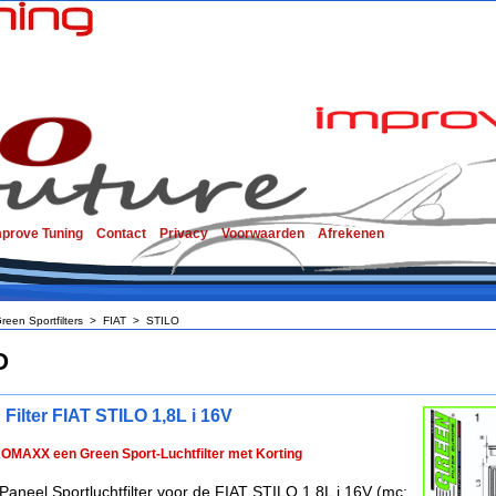
mprove Tuning
Contact
Privacy
Voorwaarden
Afrekenen
reen Sportfilters
>
FIAT
>
STILO
O
Filter FIAT STILO 1,8L i 16V
ROMAXX een Green Sport-Luchtfilter met Korting
Paneel Sportluchtfilter voor de FIAT STILO 1,8L i 16V (mc: