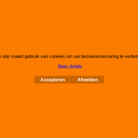
chtfilter heeft de afmetingen D1/L1: 322mm - D2/L2: ──mm - D3/L3: 15
 ──mm - D5/L5: ──mm en H= 23
Auto Couture 1998 - 2026
28 jaar Improve Tuning
 site maakt gebruik van cookies om uw bezoekerservaring te verbet
Meer details
Accepteren
Afmelden
Webwinkel gemaakt met
ShopFactory webwinkel
software.