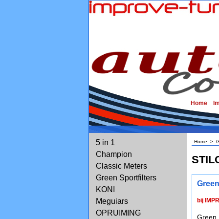
Home
I
5 in 1
Home
>
G
Champion
STIL
Classic Meters
Green Sportfilters
Green 
KONI
Meguiars
bij IMP
OPRUIMING
Green 