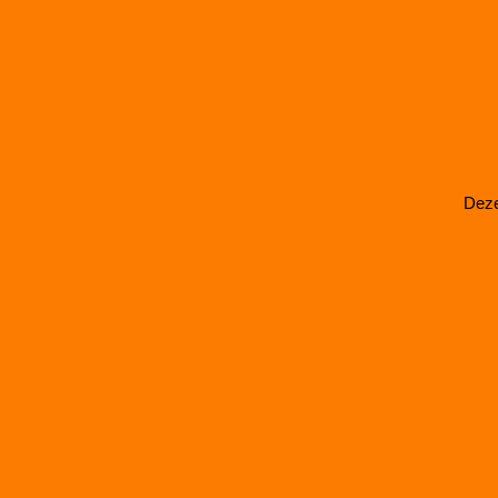
dit lu
D4/L4:
Deze