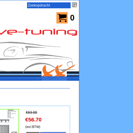
0
€
63.00
€
56.70
(incl BTW)