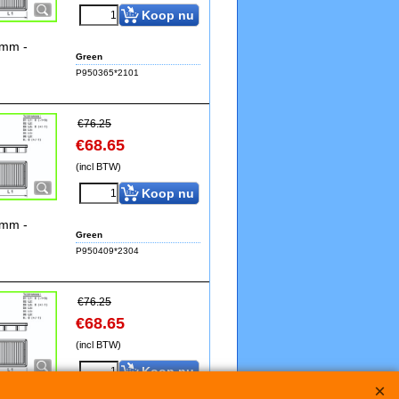
Koop nu
9mm -
Green
P950365*2101
€
76.25
€
68.65
(incl BTW)
Koop nu
3mm -
Green
P950409*2304
€
76.25
€
68.65
(incl BTW)
Koop nu