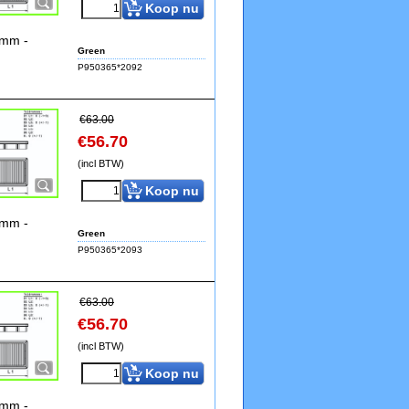
Koop nu
9mm -
Green
P950365*2092
€
63.00
€
56.70
(incl BTW)
Koop nu
9mm -
Green
P950365*2093
€
63.00
€
56.70
(incl BTW)
Koop nu
9mm -