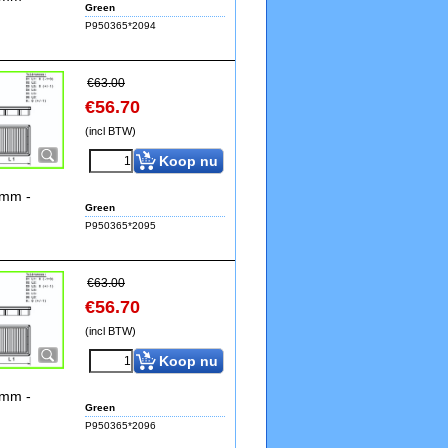
Green
P950365*2094
€
63.00
€
56.70
(incl BTW)
Koop nu
9mm -
Green
P950365*2095
€
63.00
€
56.70
(incl BTW)
Koop nu
9mm -
Green
P950365*2096