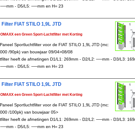
 ──mm - D5/L5: ──mm en H= 23
 Filter FIAT STILO 1,9L JTD
ROMAXX een Green Sport-Luchtfilter met Korting
Paneel Sportluchtfilter voor de FIAT STILO 1,9L JTD (mc:
000 /90pk) van bouwjaar 09/04>08/08
chtfilter heeft de afmetingen D1/L1: 269mm - D2/L2: ──mm - D3/L3: 16
 ──mm - D5/L5: ──mm en H= 23
 Filter FIAT STILO 1,9L JTD
ROMAXX een Green Sport-Luchtfilter met Korting
Paneel Sportluchtfilter voor de FIAT STILO 1,9L JTD (mc:
000 /100pk) van bouwjaar 05>
chtfilter heeft de afmetingen D1/L1: 269mm - D2/L2: ──mm - D3/L3: 16
 ──mm - D5/L5: ──mm en H= 23