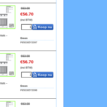
€
63.00
€
56.70
(incl BTW)
Koop nu
9mm -
Green
P950365*2097
€
63.00
€
56.70
(incl BTW)
Koop nu
9mm -
Green
P950365*2098
€
63.00