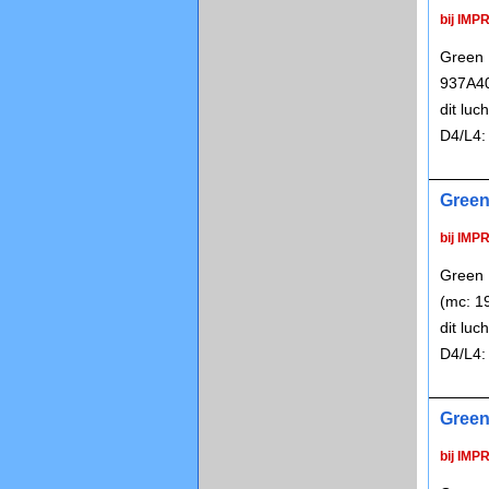
bij IMP
Green 
937A40
dit lu
D4/L4:
Green
bij IMP
Green 
(mc: 1
dit lu
D4/L4:
Green
bij IMP