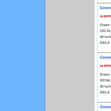
Green
bij IMP
Green 
192 A1
dit lu
D4/L4:
Green
bij IMP
Green 
937A4,
dit lu
D4/L4:
Green