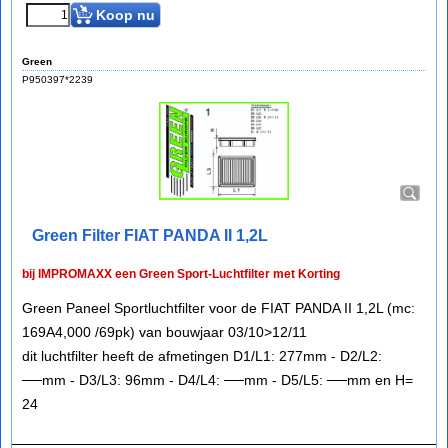
Koop nu
Green
P950397*2239
Green Filter FIAT PANDA II 1,2L
bij IMPROMAXX een Green Sport-Luchtfilter met Korting
Green Paneel Sportluchtfilter voor de FIAT PANDA II 1,2L (mc:
169A4,000 /69pk) van bouwjaar 03/10>12/11
dit luchtfilter heeft de afmetingen D1/L1: 277mm - D2/L2:
──mm - D3/L3: 96mm - D4/L4: ──mm - D5/L5: ──mm en H=
24