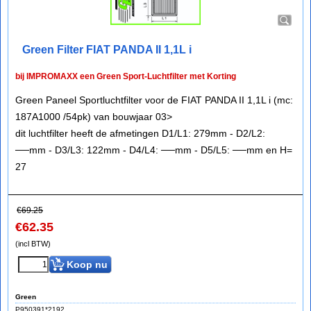
Green Filter FIAT PANDA II 1,1L i
bij IMPROMAXX een Green Sport-Luchtfilter met Korting
Green Paneel Sportluchtfilter voor de FIAT PANDA II 1,1L i (mc:
187A1000 /54pk) van bouwjaar 03>
dit luchtfilter heeft de afmetingen D1/L1: 279mm - D2/L2:
──mm - D3/L3: 122mm - D4/L4: ──mm - D5/L5: ──mm en H=
27
€
69.25
€
62.35
(incl BTW)
Koop nu
Green
P950391*2192