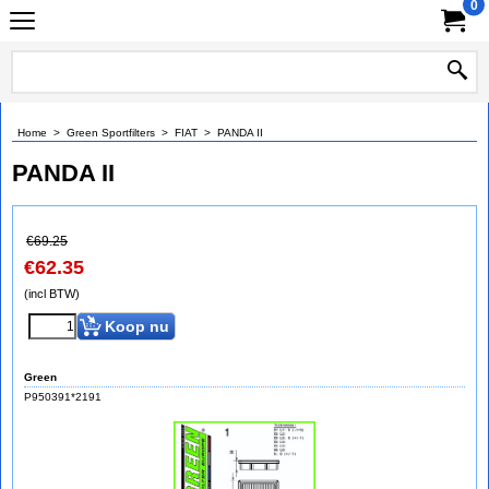
0
Home
>
Green Sportfilters
>
FIAT
>
PANDA II
PANDA II
€
69.25
€
62.35
(incl BTW)
Koop nu
Green
P950391*2191