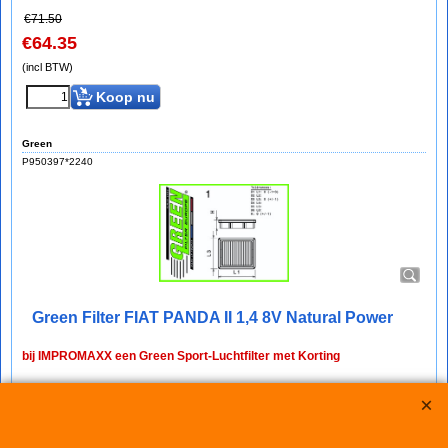
€
71.50
€
64.35
(incl BTW)
Koop nu
Green
P950397*2240
Green Filter FIAT PANDA II 1,4 8V Natural Power
bij IMPROMAXX een Green Sport-Luchtfilter met Korting
Green Paneel Sportluchtfilter voor de FIAT PANDA II 1,4 8V
Natural Power (mc: 350A1000 /78pk) van bouwjaar 09/10>
dit luchtfilter heeft de afmetingen D1/L1: 277mm - D2/L2: