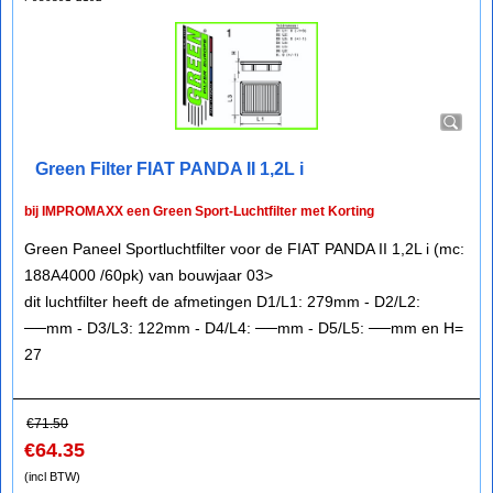
Green Filter FIAT PANDA II 1,2L i
bij IMPROMAXX een Green Sport-Luchtfilter met Korting
Green Paneel Sportluchtfilter voor de FIAT PANDA II 1,2L i (mc:
188A4000 /60pk) van bouwjaar 03>
dit luchtfilter heeft de afmetingen D1/L1: 279mm - D2/L2:
──mm - D3/L3: 122mm - D4/L4: ──mm - D5/L5: ──mm en H=
27
€
71.50
€
64.35
(incl BTW)