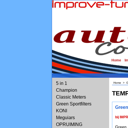
Home
I
5 in 1
Home
>
G
Champion
TEM
Classic Meters
Green Sportfilters
Green
KONI
Meguiars
bij IMP
OPRUIMING
Green 