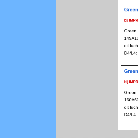
Green
bij IMP
Green 
149A10
dit lu
D4/L4:
Green
bij IMP
Green 
160A60
dit lu
D4/L4: