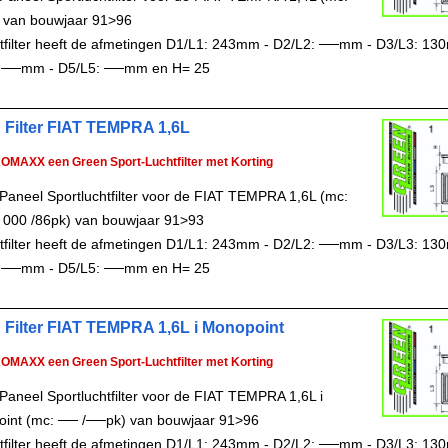
 van bouwjaar 91>96
chtfilter heeft de afmetingen D1/L1: 243mm - D2/L2: ──mm - D3/L3: 13
 ──mm - D5/L5: ──mm en H= 25
 Filter FIAT TEMPRA 1,6L
ROMAXX een Green Sport-Luchtfilter met Korting
Paneel Sportluchtfilter voor de FIAT TEMPRA 1,6L (mc:
 000 /86pk) van bouwjaar 91>93
chtfilter heeft de afmetingen D1/L1: 243mm - D2/L2: ──mm - D3/L3: 13
 ──mm - D5/L5: ──mm en H= 25
 Filter FIAT TEMPRA 1,6L i Monopoint
ROMAXX een Green Sport-Luchtfilter met Korting
Paneel Sportluchtfilter voor de FIAT TEMPRA 1,6L i
int (mc: ── /──pk) van bouwjaar 91>96
chtfilter heeft de afmetingen D1/L1: 243mm - D2/L2: ──mm - D3/L3: 13