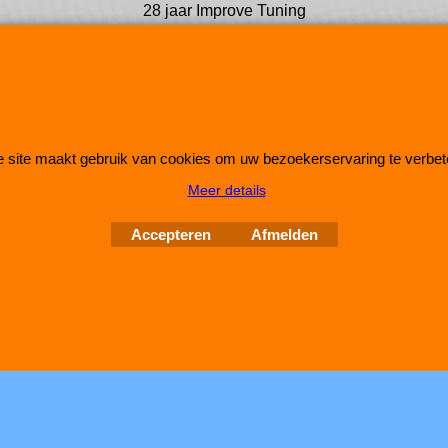
28 jaar Improve Tuning
 site maakt gebruik van cookies om uw bezoekerservaring te verbet
Webwinkel gemaakt met
ShopFactory webwinkel
Meer details
software.
Accepteren
Afmelden