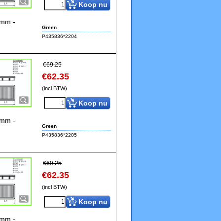
Koop nu
0mm -
Green
P435836*2204
€
69.25
€
62.35
(incl BTW)
Koop nu
0mm -
Green
P435836*2205
€
69.25
€
62.35
(incl BTW)
Koop nu
0mm -