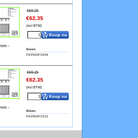
€
69.25
€
62.35
(incl BTW)
Koop nu
0mm -
Green
P435836*2209
€
69.25
€
62.35
(incl BTW)
Koop nu
0mm -
Green
P435836*2210