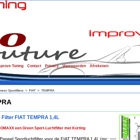
mprove Tuning
Contact
Privacy
Voorwaarden
Afrekenen
reen Sportfilters
>
FIAT
>
TEMPRA
PRA
 Filter FIAT TEMPRA 1,4L
ROMAXX een Green Sport-Luchtfilter met Korting
Paneel Sportluchtfilter voor de FIAT TEMPRA 1,4L (mc: ──