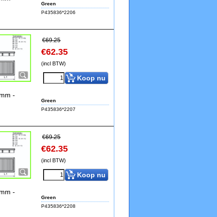
Green
P435836*2206
€
69.25
€
62.35
(incl BTW)
Koop nu
0mm -
Green
P435836*2207
€
69.25
€
62.35
(incl BTW)
Koop nu
0mm -
Green
P435836*2208