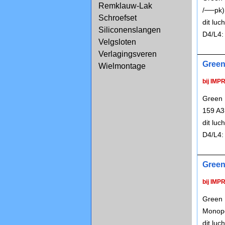
Remklauw-Lak
/──pk)
Schroefset
dit lu
Siliconenslangen
D4/L4:
Velgsloten
Verlagingsveren
Green
Wielmontage
bij IMP
Green 
159 A3
dit lu
D4/L4:
Green
bij IMP
Green 
Monopo
dit lu