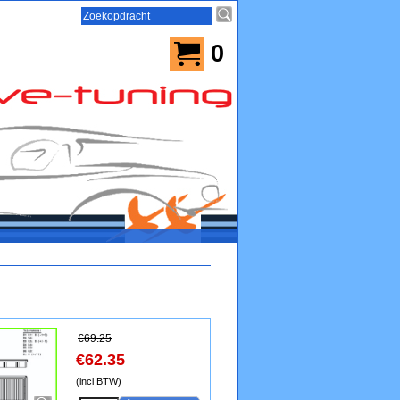
0
€
69.25
€
62.35
(incl BTW)