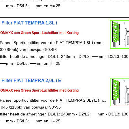
 ──mm - D5/L5: ──mm en H= 25
 Filter FIAT TEMPRA 1,8L i
ROMAXX een Green Sport-Luchtfilter met Korting
Paneel Sportluchtfilter voor de FIAT TEMPRA 1,8L i (mc:
00 /90pk) van bouwjaar 90>96
chtfilter heeft de afmetingen D1/L1: 243mm - D2/L2: ──mm - D3/L3: 13
 ──mm - D5/L5: ──mm en H= 25
 Filter FIAT TEMPRA 2,0L i E
ROMAXX een Green Sport-Luchtfilter met Korting
Paneel Sportluchtfilter voor de FIAT TEMPRA 2,0L i E (mc:
 046 /113pk) van bouwjaar 90>96
chtfilter heeft de afmetingen D1/L1: 243mm - D2/L2: ──mm - D3/L3: 13
 ──mm - D5/L5: ──mm en H= 25