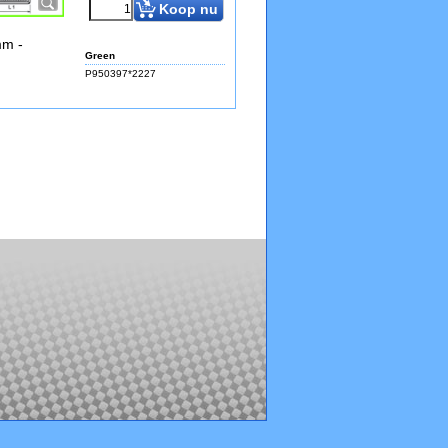
Koop nu
mm -
Green
P950397*2227