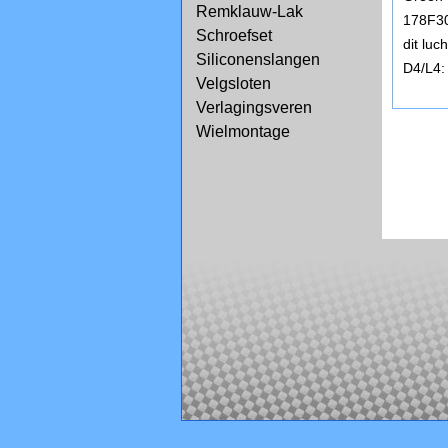
Remklauw-Lak
178F30
Schroefset
dit lu
Siliconenslangen
D4/L4:
Velgsloten
Verlagingsveren
Wielmontage