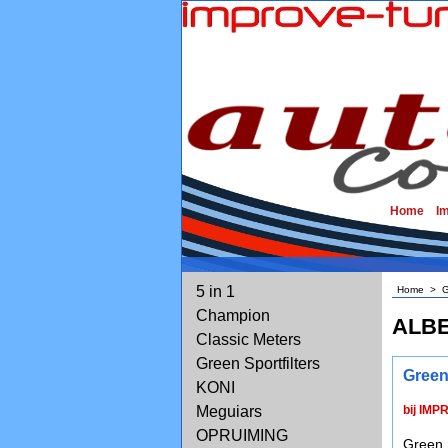
Home
I
5 in 1
Home
>
G
Champion
ALBE
Classic Meters
Green Sportfilters
Green
KONI
Meguiars
bij IMP
OPRUIMING
Green 