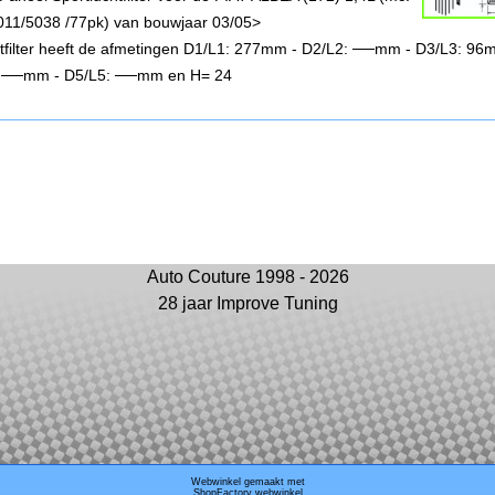
11/5038 /77pk) van bouwjaar 03/05>
chtfilter heeft de afmetingen D1/L1: 277mm - D2/L2: ──mm - D3/L3: 96
 ──mm - D5/L5: ──mm en H= 24
Auto Couture 1998 - 2026
28 jaar Improve Tuning
Webwinkel gemaakt met
ShopFactory webwinkel