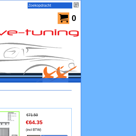
0
€
71.50
€
64.35
(incl BTW)