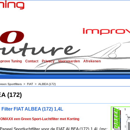
mprove Tuning
Contact
Privacy
Voorwaarden
Afrekenen
reen Sportfilters
>
FIAT
>
ALBEA (172)
A (172)
 Filter FIAT ALBEA (172) 1,4L
ROMAXX een Green Sport-Luchtfilter met Korting
Paneel Sportluchtfilter voor de FIAT ALBEA (172) 1,4L (mc: