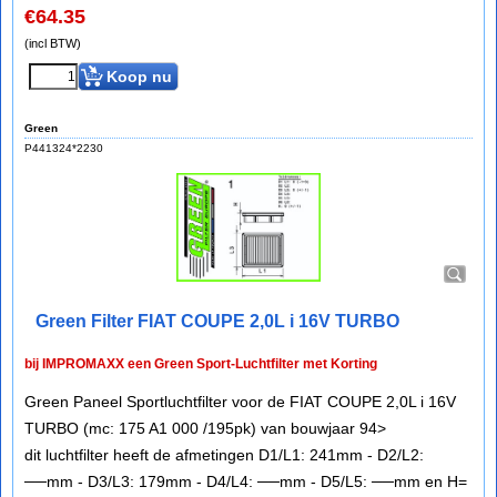
€
64.35
(incl BTW)
Koop nu
Green
P441324*2230
Green Filter FIAT COUPE 2,0L i 16V TURBO
bij IMPROMAXX een Green Sport-Luchtfilter met Korting
Green Paneel Sportluchtfilter voor de FIAT COUPE 2,0L i 16V
TURBO (mc: 175 A1 000 /195pk) van bouwjaar 94>
dit luchtfilter heeft de afmetingen D1/L1: 241mm - D2/L2:
──mm - D3/L3: 179mm - D4/L4: ──mm - D5/L5: ──mm en H=