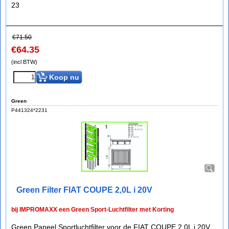
23
€
71.50
€
64.35
(incl BTW)
Koop nu
Green
P441324*2231
Green Filter FIAT COUPE 2,0L i 20V
bij IMPROMAXX een Green Sport-Luchtfilter met Korting
Green Paneel Sportluchtfilter voor de FIAT COUPE 2,0L i 20V