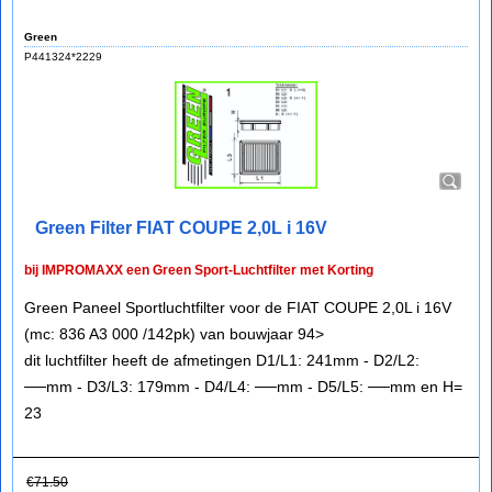
Green
P441324*2229
Green Filter FIAT COUPE 2,0L i 16V
bij IMPROMAXX een Green Sport-Luchtfilter met Korting
Green Paneel Sportluchtfilter voor de FIAT COUPE 2,0L i 16V
(mc: 836 A3 000 /142pk) van bouwjaar 94>
dit luchtfilter heeft de afmetingen D1/L1: 241mm - D2/L2:
──mm - D3/L3: 179mm - D4/L4: ──mm - D5/L5: ──mm en H=
23
€
71.50