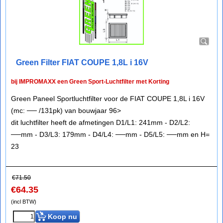
Green Filter FIAT COUPE 1,8L i 16V
bij IMPROMAXX een Green Sport-Luchtfilter met Korting
Green Paneel Sportluchtfilter voor de FIAT COUPE 1,8L i 16V
(mc: ── /131pk) van bouwjaar 96>
dit luchtfilter heeft de afmetingen D1/L1: 241mm - D2/L2:
──mm - D3/L3: 179mm - D4/L4: ──mm - D5/L5: ──mm en H=
23
€
71.50
€
64.35
(incl BTW)
Koop nu