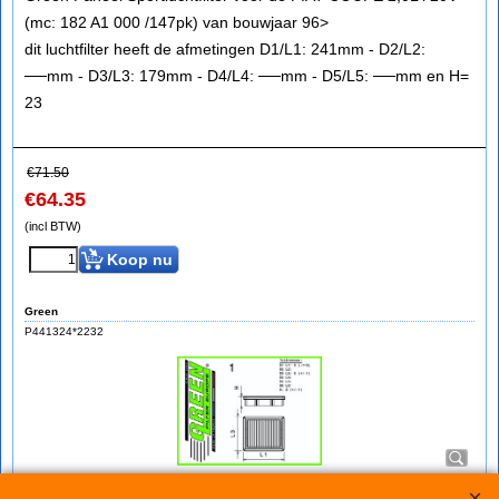
(mc: 182 A1 000 /147pk) van bouwjaar 96>
dit luchtfilter heeft de afmetingen D1/L1: 241mm - D2/L2:
──mm - D3/L3: 179mm - D4/L4: ──mm - D5/L5: ──mm en H=
23
€
71.50
€
64.35
(incl BTW)
Koop nu
Green
P441324*2232