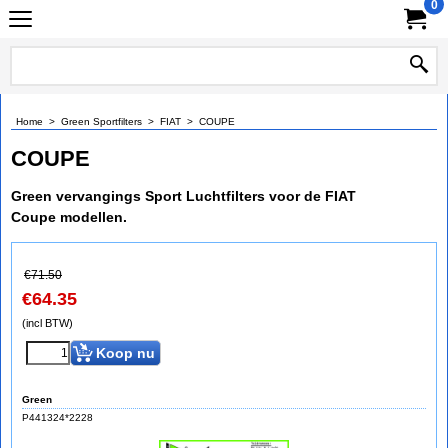
0
Home
>
Green Sportfilters
>
FIAT
>
COUPE
COUPE
Green vervangings Sport Luchtfilters voor de FIAT
Coupe modellen.
€
71.50
€
64.35
(incl BTW)
Koop nu
Green
P441324*2228