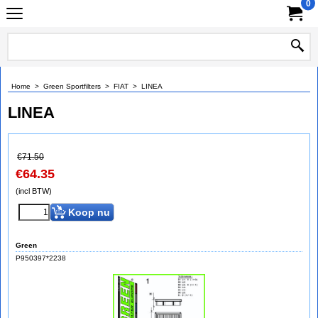
0
Home
>
Green Sportfilters
>
FIAT
>
LINEA
LINEA
€
71.50
€
64.35
(incl BTW)
Koop nu
Green
P950397*2238