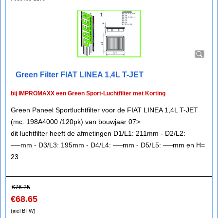
Green Filter FIAT LINEA 1,4L T-JET
bij IMPROMAXX een Green Sport-Luchtfilter met Korting
Green Paneel Sportluchtfilter voor de FIAT LINEA 1,4L T-JET
(mc: 198A4000 /120pk) van bouwjaar 07>
dit luchtfilter heeft de afmetingen D1/L1: 211mm - D2/L2:
──mm - D3/L3: 195mm - D4/L4: ──mm - D5/L5: ──mm en H=
23
€
76.25
€
68.65
(incl BTW)