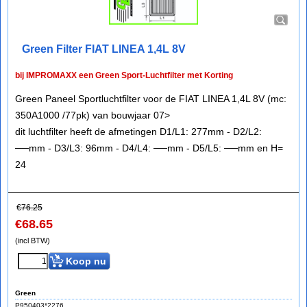
Green Filter FIAT LINEA 1,4L 8V
bij IMPROMAXX een Green Sport-Luchtfilter met Korting
Green Paneel Sportluchtfilter voor de FIAT LINEA 1,4L 8V (mc:
350A1000 /77pk) van bouwjaar 07>
dit luchtfilter heeft de afmetingen D1/L1: 277mm - D2/L2:
──mm - D3/L3: 96mm - D4/L4: ──mm - D5/L5: ──mm en H=
24
€
76.25
€
68.65
(incl BTW)
Koop nu
Green
P950403*2276