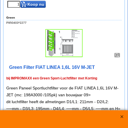
Koop nu
Green
P950403*2277
Green Filter FIAT LINEA 1,6L 16V M-JET
bij IMPROMAXX een Green Sport-Luchtfilter met Korting
Green Paneel Sportluchtfilter voor de FIAT LINEA 1,6L 16V M-
JET (mc: 198A3000 /105pk) van bouwjaar 09>
dit luchtfilter heeft de afmetingen D1/L1: 211mm - D2/L2:
──mm - D3/L3: 195mm - D4/L4: ──mm - D5/L5: ──mm en H=
23