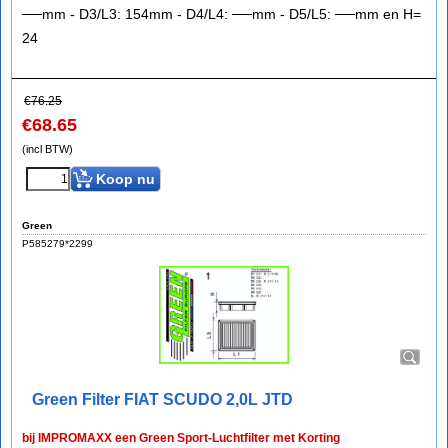
──mm - D3/L3: 154mm - D4/L4: ──mm - D5/L5: ──mm en H=
24
€
76.25
€
68.65
(incl BTW)
Koop nu
Green
P585279*2299
Green Filter FIAT SCUDO 2,0L JTD
bij IMPROMAXX een Green Sport-Luchtfilter met Korting