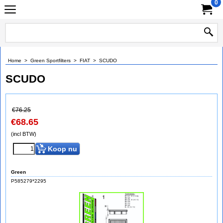
0
Home
>
Green Sportfilters
>
FIAT
>
SCUDO
SCUDO
€
76.25
€
68.65
(incl BTW)
Koop nu
Green
P585279*2295