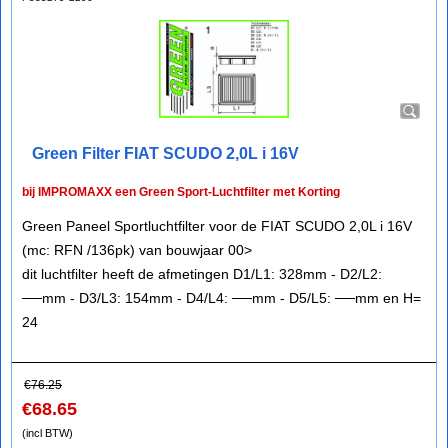
Green Filter FIAT SCUDO 2,0L i 16V
bij IMPROMAXX een Green Sport-Luchtfilter met Korting
Green Paneel Sportluchtfilter voor de FIAT SCUDO 2,0L i 16V
(mc: RFN /136pk) van bouwjaar 00>
dit luchtfilter heeft de afmetingen D1/L1: 328mm - D2/L2:
──mm - D3/L3: 154mm - D4/L4: ──mm - D5/L5: ──mm en H=
24
€
76.25
€
68.65
(incl BTW)