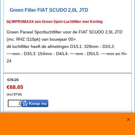
Green Filter FIAT SCUDO 2,0L JTD
bij IMPROMAXX een Green Sport-Luchtfilter met Korting
Green Paneel Sportluchtfilter voor de FIAT SCUDO 2,0L JTD
(mc: RHZ /110pk) van bouwjaar 00>
dit luchtfilter heeft de afmetingen D1/L1: 328mm - D2/L2:
──mm - D3/L3: 154mm - D4/L4: ──mm - D5/L5: ──mm en H=
24
€
76.25
€
68.65
(incl BTW)
Koop nu
Green
P585279*2301