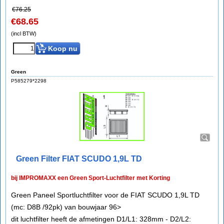
€
76.25
€
68.65
(incl BTW)
Koop nu
Green
P585279*2298
Green Filter FIAT SCUDO 1,9L TD
bij IMPROMAXX een Green Sport-Luchtfilter met Korting
Green Paneel Sportluchtfilter voor de FIAT SCUDO 1,9L TD
(mc: D8B /92pk) van bouwjaar 96>
dit luchtfilter heeft de afmetingen D1/L1: 328mm - D2/L2: