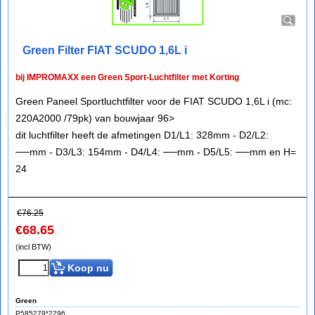
Green Filter FIAT SCUDO 1,6L i
bij IMPROMAXX een Green Sport-Luchtfilter met Korting
Green Paneel Sportluchtfilter voor de FIAT SCUDO 1,6L i (mc:
220A2000 /79pk) van bouwjaar 96>
dit luchtfilter heeft de afmetingen D1/L1: 328mm - D2/L2:
──mm - D3/L3: 154mm - D4/L4: ──mm - D5/L5: ──mm en H=
24
€
76.25
€
68.65
(incl BTW)
Koop nu
Green
P585279*2296