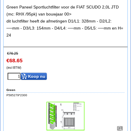
Green Paneel Sportluchtfilter voor de FIAT SCUDO 2,0L JTD
(mc: RHX /95pk) van bouwjaar 00>
dit luchtfilter heeft de afmetingen D1/L1: 328mm - D2/L2:
──mm - D3/L3: 154mm - D4/L4: ──mm - D5/L5: ──mm en H=
24
€
76.25
€
68.65
(incl BTW)
Koop nu
Green
P585279*2300