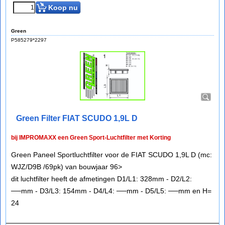
Koop nu
Green
P585279*2297
Green Filter FIAT SCUDO 1,9L D
bij IMPROMAXX een Green Sport-Luchtfilter met Korting
Green Paneel Sportluchtfilter voor de FIAT SCUDO 1,9L D (mc:
WJZ/D9B /69pk) van bouwjaar 96>
dit luchtfilter heeft de afmetingen D1/L1: 328mm - D2/L2:
──mm - D3/L3: 154mm - D4/L4: ──mm - D5/L5: ──mm en H=
24