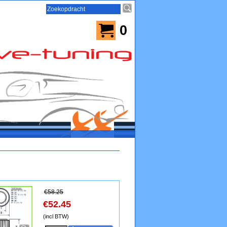
0
€
58.25
€
52.45
(incl BTW)