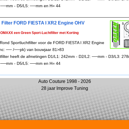
 ──mm - D5/L5: ──mm en H= 44
 Filter FORD FIESTA I XR2 Engine OHV
ROMAXX een Green Sport-Luchtfilter met Korting
Rond Sportluchtfilter voor de FORD FIESTA I XR2 Engine
c: ── /──pk) van bouwjaar 81>83
chtfilter heeft de afmetingen D1/L1: 242mm - D2/L2: ──mm - D3/L3: 27
 ──mm - D5/L5: ──mm en H= 44
Auto Couture 1998 - 2026
28 jaar Improve Tuning