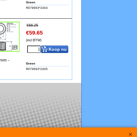
Green
R079693*2404
€
66.25
€
59.65
(incl BTW)
Koop nu
8mm -
Green
R079693*2405