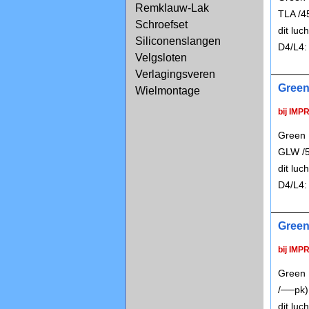
Remklauw-Lak
TLA /4
Schroefset
dit lu
Siliconenslangen
D4/L4:
Velgsloten
Verlagingsveren
Green
Wielmontage
bij IMP
Green 
GLW /5
dit lu
D4/L4:
Green
bij IMP
Green 
/──pk)
dit lu