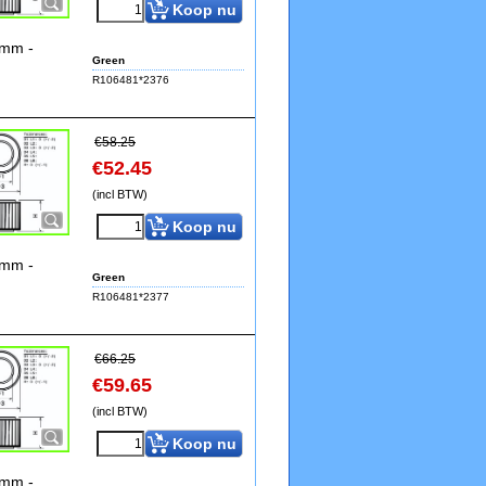
Koop nu
0mm -
Green
R106481*2376
€
58.25
€
52.45
(incl BTW)
Koop nu
0mm -
Green
R106481*2377
€
66.25
€
59.65
(incl BTW)
Koop nu
8mm -