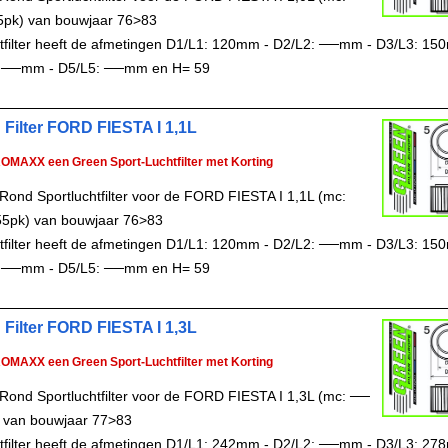
5pk) van bouwjaar 76>83
chtfilter heeft de afmetingen D1/L1: 120mm - D2/L2: ──mm - D3/L3: 15
 ──mm - D5/L5: ──mm en H= 59
 Filter FORD FIESTA I 1,1L
ROMAXX een Green Sport-Luchtfilter met Korting
Rond Sportluchtfilter voor de FORD FIESTA I 1,1L (mc:
5pk) van bouwjaar 76>83
chtfilter heeft de afmetingen D1/L1: 120mm - D2/L2: ──mm - D3/L3: 15
 ──mm - D5/L5: ──mm en H= 59
 Filter FORD FIESTA I 1,3L
ROMAXX een Green Sport-Luchtfilter met Korting
Rond Sportluchtfilter voor de FORD FIESTA I 1,3L (mc: ──
 van bouwjaar 77>83
chtfilter heeft de afmetingen D1/L1: 242mm - D2/L2: ──mm - D3/L3: 27