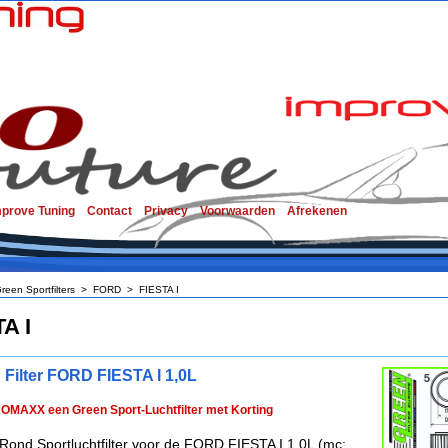
mprove Tuning
Contact
Privacy
Voorwaarden
Afrekenen
reen Sportfilters
>
FORD
>
FIESTA I
A I
 Filter FORD FIESTA I 1,0L
ROMAXX een Green Sport-Luchtfilter met Korting
Rond Sportluchtfilter voor de FORD FIESTA I 1,0L (mc: