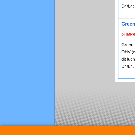
D4/L4:
Green
bij IMP
Green 
OHV (m
dit lu
D4/L4: