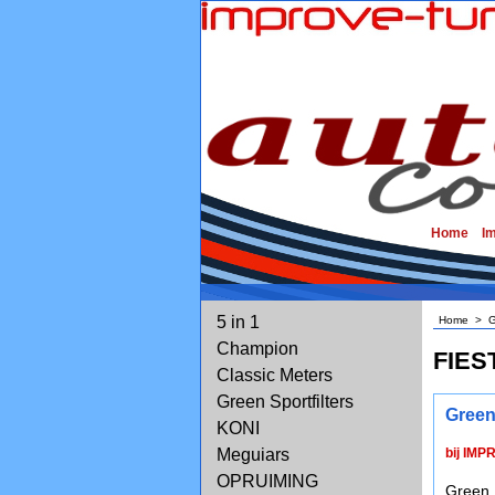
Home
I
5 in 1
Home
>
G
Champion
FIEST
Classic Meters
Green Sportfilters
Green
KONI
Meguiars
bij IMP
OPRUIMING
Green 