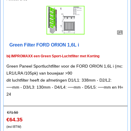
Green Filter FORD ORION 1,6L i
bij IMPROMAXX een Green Sport-Luchtfilter met Korting
Green Paneel Sportluchtfilter voor de FORD ORION 1,6L i (mc:
LR1/LRA /105pk) van bouwjaar >90
dit luchtfilter heeft de afmetingen D1/L1: 338mm - D2/L2:
──mm - D3/L3: 130mm - D4/L4: ──mm - D5/L5: ──mm en H=
24
€
71.50
€
64.35
(incl BTW)