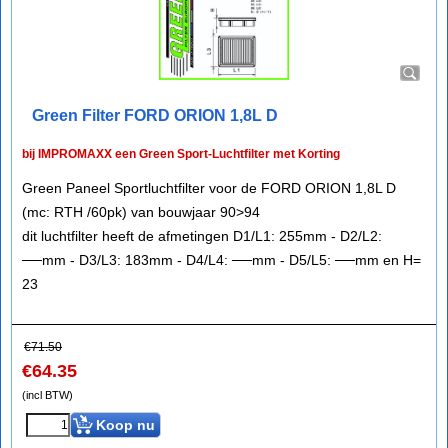
Green Filter FORD ORION 1,8L D
bij IMPROMAXX een Green Sport-Luchtfilter met Korting
Green Paneel Sportluchtfilter voor de FORD ORION 1,8L D
(mc: RTH /60pk) van bouwjaar 90>94
dit luchtfilter heeft de afmetingen D1/L1: 255mm - D2/L2:
──mm - D3/L3: 183mm - D4/L4: ──mm - D5/L5: ──mm en H=
23
€
71.50
€
64.35
(incl BTW)
Koop nu