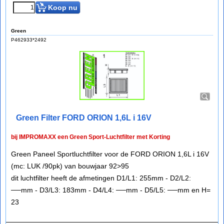
Koop nu
Green
P462933*2492
Green Filter FORD ORION 1,6L i 16V
bij IMPROMAXX een Green Sport-Luchtfilter met Korting
Green Paneel Sportluchtfilter voor de FORD ORION 1,6L i 16V
(mc: LUK /90pk) van bouwjaar 92>95
dit luchtfilter heeft de afmetingen D1/L1: 255mm - D2/L2:
──mm - D3/L3: 183mm - D4/L4: ──mm - D5/L5: ──mm en H=
23