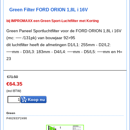
Green Filter FORD ORION 1,8L i 16V
bij IMPROMAXX een Green Sport-Luchtfilter met Korting
Green Paneel Sportluchtfilter voor de FORD ORION 1,8L i 16V
(mc: ── /131pk) van bouwjaar 92>95
dit luchtfilter heeft de afmetingen D1/L1: 255mm - D2/L2:
──mm - D3/L3: 183mm - D4/L4: ──mm - D5/L5: ──mm en H=
23
€
71.50
€
64.35
(incl BTW)
Koop nu
Green
P462933*2496