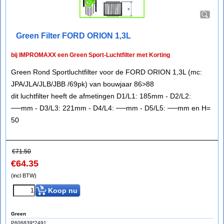
Green Filter FORD ORION 1,3L
bij IMPROMAXX een Green Sport-Luchtfilter met Korting
Green Rond Sportluchtfilter voor de FORD ORION 1,3L (mc:
JPA/JLA/JLB/JBB /69pk) van bouwjaar 86>88
dit luchtfilter heeft de afmetingen D1/L1: 185mm - D2/L2:
──mm - D3/L3: 221mm - D4/L4: ──mm - D5/L5: ──mm en H=
50
€
71.50
€
64.35
(incl BTW)
Koop nu
Green
P606839*2491