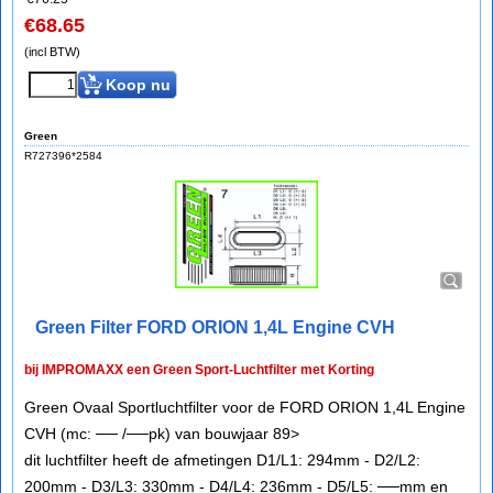
€
68.65
(incl BTW)
Koop nu
Green
R727396*2584
Green Filter FORD ORION 1,4L Engine CVH
bij IMPROMAXX een Green Sport-Luchtfilter met Korting
Green Ovaal Sportluchtfilter voor de FORD ORION 1,4L Engine
CVH (mc: ── /──pk) van bouwjaar 89>
dit luchtfilter heeft de afmetingen D1/L1: 294mm - D2/L2:
200mm - D3/L3: 330mm - D4/L4: 236mm - D5/L5: ──mm en