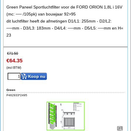
Green Paneel Sportluchtfilter voor de FORD ORION 1,8L i 16V
(mc: ── /105pk) van bouwjaar 92>95
dit luchtfilter heeft de afmetingen D1/L1: 255mm - D2/L2:
──mm - D3/L3: 183mm - D4/L4: ──mm - D5/L5: ──mm en H=
23
€
71.50
€
64.35
(incl BTW)
Koop nu
Green
P462933*2495