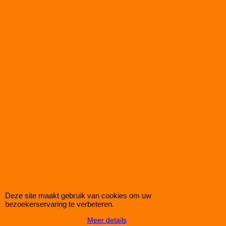
Green Ovaal Sportluchtfilter voor de FORD ORION 1,6L Engine
CVH (mc: ── /──pk) van bouwjaar 89>90
dit luchtfilter heeft de afmetingen D1/L1: 294mm - D2/L2:
200mm - D3/L3: 330mm - D4/L4: 236mm - D5/L5: ──mm en
H= 48
€
85.00
€
76.50
(incl BTW)
Koop nu
Green
P783279*2805
Deze site maakt gebruik van cookies om uw
bezoekerservaring te verbeteren.
Meer details