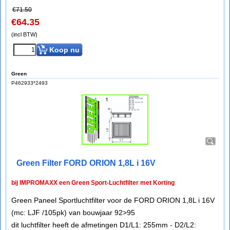
€
71.50
€
64.35
(incl BTW)
Koop nu
Green
P462933*2493
Green Filter FORD ORION 1,8L i 16V
bij IMPROMAXX een Green Sport-Luchtfilter met Korting
Green Paneel Sportluchtfilter voor de FORD ORION 1,8L i 16V
(mc: LJF /105pk) van bouwjaar 92>95
dit luchtfilter heeft de afmetingen D1/L1: 255mm - D2/L2: