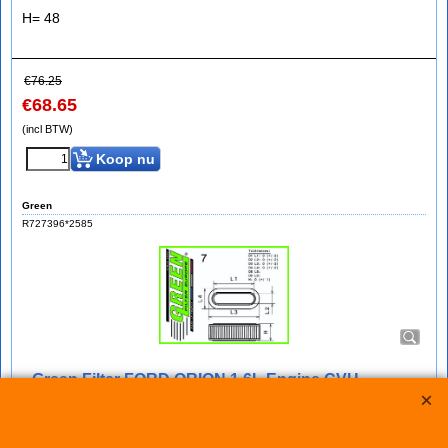
H= 48
€
76.25
€
68.65
(incl BTW)
Koop nu
Green
R727396*2585
Green Filter FORD ORION 1,6L Engine CVH
bij IMPROMAXX een Green Sport-Luchtfilter met Korting