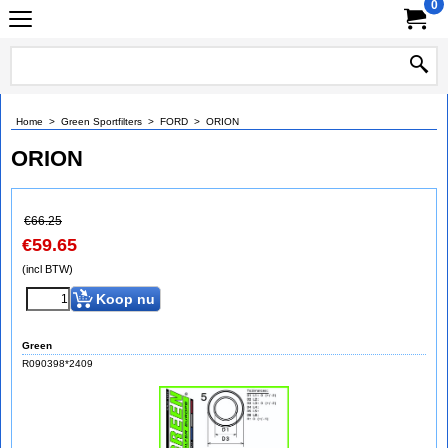
0
Home
>
Green Sportfilters
>
FORD
>
ORION
ORION
€
66.25
€
59.65
(incl BTW)
Koop nu
Green
R090398*2409