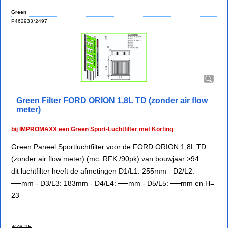
Green
P462933*2497
Green Filter FORD ORION 1,8L TD (zonder air flow
meter)
bij IMPROMAXX een Green Sport-Luchtfilter met Korting
Green Paneel Sportluchtfilter voor de FORD ORION 1,8L TD
(zonder air flow meter) (mc: RFK /90pk) van bouwjaar >94
dit luchtfilter heeft de afmetingen D1/L1: 255mm - D2/L2:
──mm - D3/L3: 183mm - D4/L4: ──mm - D5/L5: ──mm en H=
23
€
76.25