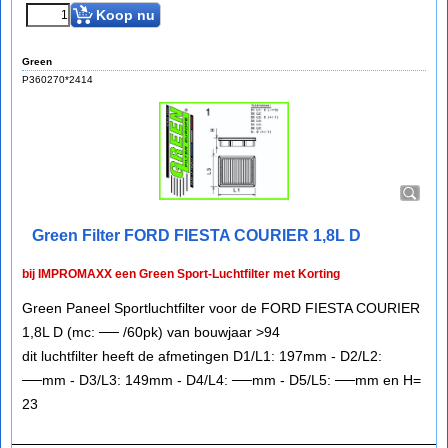
Koop nu
Green
P360270*2414
Green Filter FORD FIESTA COURIER 1,8L D
bij IMPROMAXX een Green Sport-Luchtfilter met Korting
Green Paneel Sportluchtfilter voor de FORD FIESTA COURIER
1,8L D (mc: ── /60pk) van bouwjaar >94
dit luchtfilter heeft de afmetingen D1/L1: 197mm - D2/L2:
──mm - D3/L3: 149mm - D4/L4: ──mm - D5/L5: ──mm en H=
23