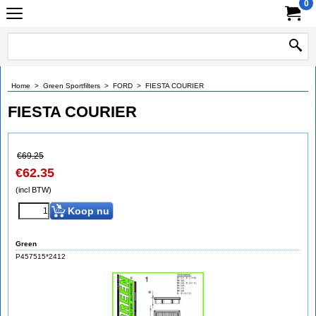
0
Home
>
Green Sportfilters
>
FORD
>
FIESTA COURIER
FIESTA COURIER
€
69.25
€
62.35
(incl BTW)
Koop nu
Green
P457515*2412