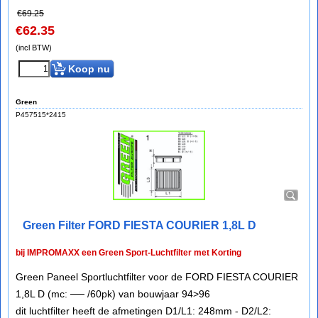
€
69.25
€
62.35
(incl BTW)
Koop nu
Green
P457515*2415
Green Filter FORD FIESTA COURIER 1,8L D
bij IMPROMAXX een Green Sport-Luchtfilter met Korting
Green Paneel Sportluchtfilter voor de FORD FIESTA COURIER
1,8L D (mc: ── /60pk) van bouwjaar 94>96
dit luchtfilter heeft de afmetingen D1/L1: 248mm - D2/L2: