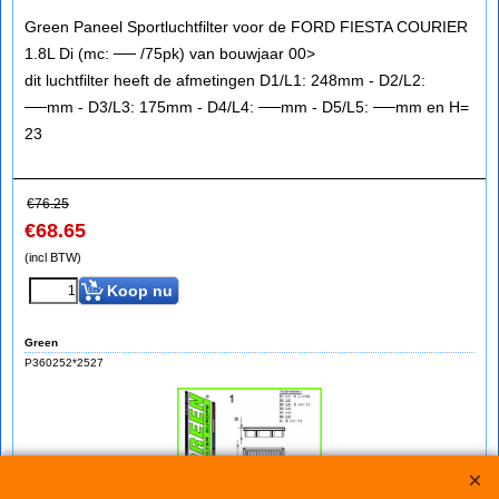
Green Paneel Sportluchtfilter voor de FORD FIESTA COURIER
1.8L Di (mc: ── /75pk) van bouwjaar 00>
dit luchtfilter heeft de afmetingen D1/L1: 248mm - D2/L2:
──mm - D3/L3: 175mm - D4/L4: ──mm - D5/L5: ──mm en H=
23
€
76.25
€
68.65
(incl BTW)
Koop nu
Green
P360252*2527