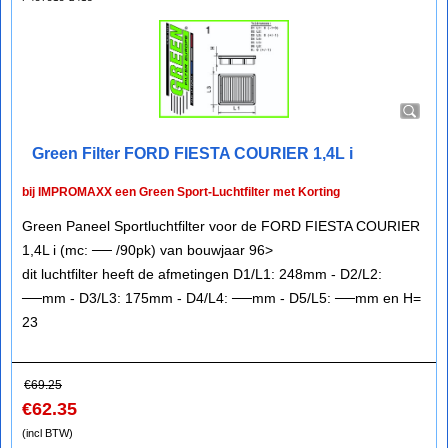
Green Filter FORD FIESTA COURIER 1,4L i
bij IMPROMAXX een Green Sport-Luchtfilter met Korting
Green Paneel Sportluchtfilter voor de FORD FIESTA COURIER
1,4L i (mc: ── /90pk) van bouwjaar 96>
dit luchtfilter heeft de afmetingen D1/L1: 248mm - D2/L2:
──mm - D3/L3: 175mm - D4/L4: ──mm - D5/L5: ──mm en H=
23
€
69.25
€
62.35
(incl BTW)