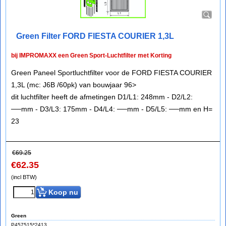
Green Filter FORD FIESTA COURIER 1,3L
bij IMPROMAXX een Green Sport-Luchtfilter met Korting
Green Paneel Sportluchtfilter voor de FORD FIESTA COURIER
1,3L (mc: J6B /60pk) van bouwjaar 96>
dit luchtfilter heeft de afmetingen D1/L1: 248mm - D2/L2:
──mm - D3/L3: 175mm - D4/L4: ──mm - D5/L5: ──mm en H=
23
€
69.25
€
62.35
(incl BTW)
Koop nu
Green
P457515*2413