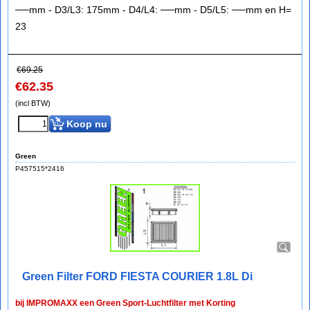
──mm - D3/L3: 175mm - D4/L4: ──mm - D5/L5: ──mm en H=
23
€
69.25
€
62.35
(incl BTW)
Koop nu
Green
P457515*2416
Green Filter FORD FIESTA COURIER 1.8L Di
bij IMPROMAXX een Green Sport-Luchtfilter met Korting