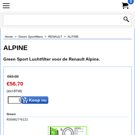
0
Home
>
Green Sportfilters
>
RENAULT
>
ALPINE
ALPINE
Green Sport Luchtfilter voor de Renault Alpine.
€
63.00
€
56.70
(incl BTW)
Koop nu
Green
R309827*6122