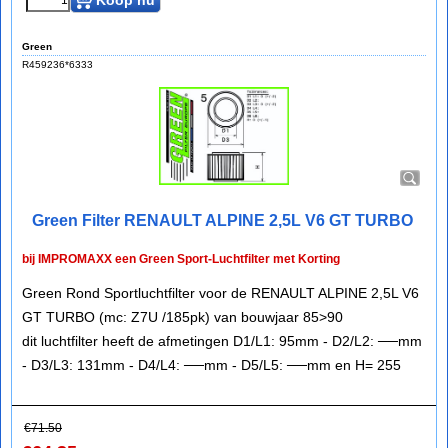
Koop nu
Green
R459236*6333
Green Filter RENAULT ALPINE 2,5L V6 GT TURBO
bij IMPROMAXX een Green Sport-Luchtfilter met Korting
Green Rond Sportluchtfilter voor de RENAULT ALPINE 2,5L V6
GT TURBO (mc: Z7U /185pk) van bouwjaar 85>90
dit luchtfilter heeft de afmetingen D1/L1: 95mm - D2/L2: ──mm
- D3/L3: 131mm - D4/L4: ──mm - D5/L5: ──mm en H= 255
€
71.50