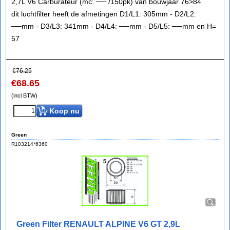
2,7L V6 Carburateur (mc: ── /150pk) van bouwjaar 76>84
dit luchtfilter heeft de afmetingen D1/L1: 305mm - D2/L2:
──mm - D3/L3: 341mm - D4/L4: ──mm - D5/L5: ──mm en H=
57
€
76.25
€
68.65
(incl BTW)
Koop nu
Green
R103214*6360
Green Filter RENAULT ALPINE V6 GT 2,9L