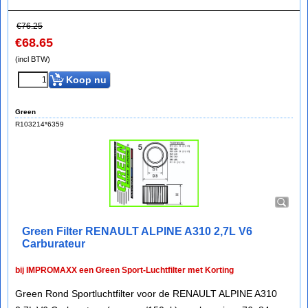
€
76.25
€
68.65
(incl BTW)
Koop nu
Green
R103214*6359
Green Filter RENAULT ALPINE A310 2,7L V6
Carburateur
bij IMPROMAXX een Green Sport-Luchtfilter met Korting
Green Rond Sportluchtfilter voor de RENAULT ALPINE A310