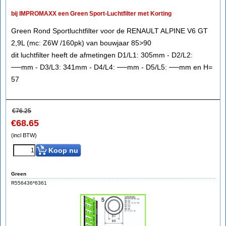
bij IMPROMAXX een Green Sport-Luchtfilter met Korting
Green Rond Sportluchtfilter voor de RENAULT ALPINE V6 GT
2,9L (mc: Z6W /160pk) van bouwjaar 85>90
dit luchtfilter heeft de afmetingen D1/L1: 305mm - D2/L2:
──mm - D3/L3: 341mm - D4/L4: ──mm - D5/L5: ──mm en H=
57
€
76.25
€
68.65
(incl BTW)
Koop nu
Green
R556436*6361