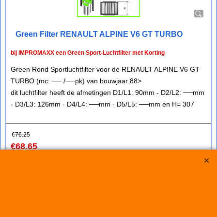
Green Filter RENAULT ALPINE V6 GT TURBO
bij IMPROMAXX een Green Sport-Luchtfilter met Korting
Green Rond Sportluchtfilter voor de RENAULT ALPINE V6 GT
TURBO (mc: ── /──pk) van bouwjaar 88>
dit luchtfilter heeft de afmetingen D1/L1: 90mm - D2/L2: ──mm
- D3/L3: 126mm - D4/L4: ──mm - D5/L5: ──mm en H= 307
€
76.25
€
68.65
(incl BTW)
Koop nu
Green
R556436*6362