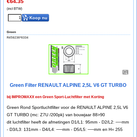
€
64.35
(incl BTW)
Koop nu
Green
R459236*6334
Green Filter RENAULT ALPINE 2,5L V6 GT TURBO
bij IMPROMAXX een Green Sport-Luchtfilter met Korting
Green Rond Sportluchtfilter voor de RENAULT ALPINE 2,5L V6
GT TURBO (mc: Z7U /200pk) van bouwjaar 88>90
dit luchtfilter heeft de afmetingen D1/L1: 95mm - D2/L2: ──mm
- D3/L3: 131mm - D4/L4: ──mm - D5/L5: ──mm en H= 255