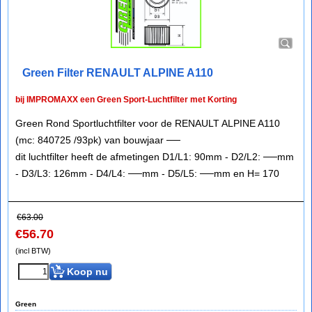
Green Filter RENAULT ALPINE A110
bij IMPROMAXX een Green Sport-Luchtfilter met Korting
Green Rond Sportluchtfilter voor de RENAULT ALPINE A110
(mc: 840725 /93pk) van bouwjaar ──
dit luchtfilter heeft de afmetingen D1/L1: 90mm - D2/L2: ──mm
- D3/L3: 126mm - D4/L4: ──mm - D5/L5: ──mm en H= 170
€
63.00
€
56.70
(incl BTW)
Koop nu
Green