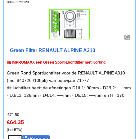
R309827*6123
Green Filter RENAULT ALPINE A310
bij IMPROMAXX een Green Sport-Luchtfilter met Korting
Green Rond Sportluchtfilter voor de RENAULT ALPINE A310
(mc: 840726 /108pk) van bouwjaar 71>77
dit luchtfilter heeft de afmetingen D1/L1: 90mm - D2/L2: ──mm
- D3/L3: 126mm - D4/L4: ──mm - D5/L5: ──mm en H= 170
€
71.50
€
64.35
(incl BTW)